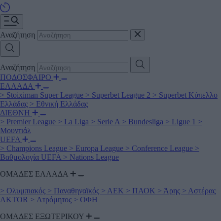
Αναζήτηση
Αναζήτηση
ΠΟΔΟΣΦΑΙΡΟ
ΕΛΛΑΔΑ
>
Stoiximan Super League
>
Superbet League 2
>
Superbet Κύπελλο
Ελλάδας
>
Εθνική Ελλάδας
ΔΙΕΘΝΗ
>
Premier League
>
La Liga
>
Serie A
>
Bundesliga
>
Ligue 1
>
Μουντιάλ
UEFA
>
Champions League
>
Europa League
>
Conference League
>
Βαθμολογία UEFA
>
Nations League
ΟΜΑΔΕΣ ΕΛΛΑΔΑ
>
Ολυμπιακός
>
Παναθηναϊκός
>
ΑΕΚ
>
ΠΑΟΚ
>
Άρης
>
Αστέρας
AKTOR
>
Ατρόμητος
>
ΟΦΗ
ΟΜΑΔΕΣ ΕΞΩΤΕΡΙΚΟΥ