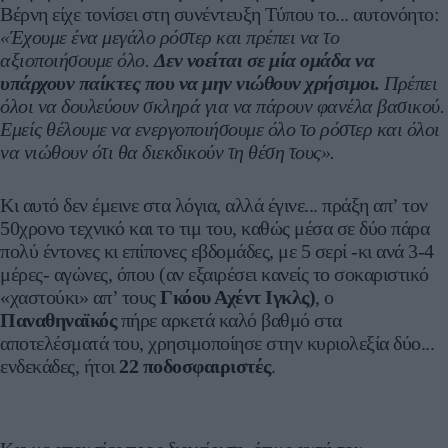
Βέρνη είχε τονίσει στη συνέντευξη Τύπου το... αυτονόητο:
«Έχουμε ένα μεγάλο ρόστερ και πρέπει να το
αξιοποιήσουμε όλο.
Δεν νοείται σε μία ομάδα να
υπάρχουν παίκτες που να μην νιώθουν χρήσιμοι.
Πρέπει
όλοι να δουλεύουν σκληρά για να πάρουν φανέλα βασικού.
Εμείς θέλουμε να ενεργοποιήσουμε όλο το ρόστερ και όλοι
να νιώθουν ότι θα διεκδικούν τη θέση τους».
Κι αυτό δεν έμεινε στα λόγια, αλλά έγινε... πράξη απ’ τον
50χρονο τεχνικό και το τιμ του, καθώς μέσα σε δύο πάρα
πολύ έντονες κι επίπονες εβδομάδες, με 5 σερί -κι ανά 3-4
μέρες- αγώνες, όπου (αν εξαιρέσει κανείς το σοκαριστικό
«χαστούκι» απ’ τους
Γκόου Αχέντ Ιγκλς)
, ο
Παναθηναϊκός
πήρε αρκετά καλό βαθμό στα
αποτελέσματά του, χρησιμοποίησε στην κυριολεξία δύο...
ενδεκάδες, ήτοι
22 ποδοσφαιριστές
.