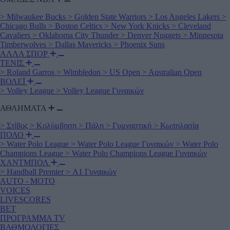
>
Milwaukee Bucks
>
Golden State Warriors
>
Los Angeles Lakers
>
Chicago Bulls
>
Boston Celtics
>
New York Knicks
>
Cleveland
Cavaliers
>
Oklahoma City Thunder
>
Denver Nuggets
>
Minnesota
Timberwolves
>
Dallas Mavericks
>
Phoenix Suns
ΑΛΛΑ ΣΠΟΡ
ΤΕΝΙΣ
>
Roland Garros
>
Wimbledon
>
US Open
>
Australian Open
ΒΟΛΕΪ
>
Volley League
>
Volley League Γυναικών
ΑΘΛΗΜΑΤΑ
>
Στίβος
>
Κολύμβηση
>
Πάλη
>
Γυμναστική
>
Κωπηλασία
ΠΟΛΟ
>
Water Polo League
>
Water Polo League Γυναικών
>
Water Polo
Champions League
>
Water Polo Champions League Γυναικών
ΧΑΝΤΜΠΟΛ
>
Handball Premier
>
Α1 Γυναικών
AUTO - MOTO
VOICES
LIVESCORES
BET
ΠΡΟΓΡΑΜΜΑ TV
ΒΑΘΜΟΛΟΓΙΕΣ