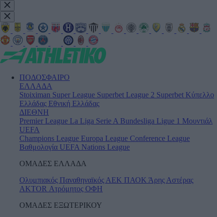
ΠΟΔΟΣΦΑΙΡΟ
ΕΛΛΑΔΑ
Stoiximan Super League
Superbet League 2
Superbet Κύπελλο
Ελλάδας
Εθνική Ελλάδας
ΔΙΕΘΝΗ
Premier League
La Liga
Serie A
Bundesliga
Ligue 1
Μουντιάλ
UEFA
Champions League
Europa League
Conference League
Βαθμολογία UEFA
Nations League
ΟΜΑΔΕΣ ΕΛΛΑΔΑ
Ολυμπιακός
Παναθηναϊκός
ΑΕΚ
ΠΑΟΚ
Άρης
Αστέρας
AKTOR
Ατρόμητος
ΟΦΗ
ΟΜΑΔΕΣ ΕΞΩΤΕΡΙΚΟΥ