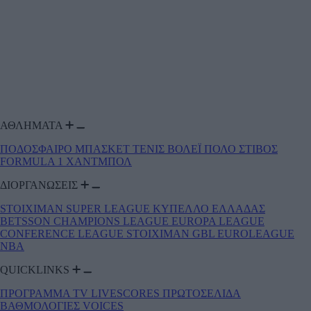
ΑΘΛΗΜΑΤΑ
ΠΟΔΟΣΦΑΙΡΟ
ΜΠΑΣΚΕΤ
ΤΕΝΙΣ
ΒΟΛΕΪ
ΠΟΛΟ
ΣΤΙΒΟΣ
FORMULA 1
ΧΑΝΤΜΠΟΛ
ΔΙΟΡΓΑΝΩΣΕΙΣ
STOIXIMAN SUPER LEAGUE
ΚΥΠΕΛΛΟ ΕΛΛΑΔΑΣ
BETSSON
CHAMPIONS LEAGUE
EUROPA LEAGUE
CONFERENCE LEAGUE
STOIXIMAN GBL
EUROLEAGUE
NBA
QUICKLINKS
ΠΡΟΓΡΑΜΜΑ TV
LIVESCORES
ΠΡΩΤΟΣΕΛΙΔΑ
ΒΑΘΜΟΛΟΓΙΕΣ
VOICES