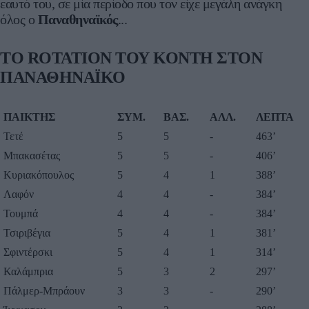
εαυτό του, σε μία περίοδο που τον είχε μεγάλη ανάγκη
όλος ο
Παναθηναϊκός
...
ΤΟ ROTATION ΤΟΥ ΚΟΝΤΗ ΣΤΟΝ
ΠΑΝΑΘΗΝΑΪΚΟ
ΠΑΙΚΤΗΣ
ΣΥΜ.
ΒΑΣ.
ΑΛΛ.
ΛΕΠΤΑ
Τετέ
5
5
-
463’
Μπακασέτας
5
5
-
406’
Κυριακόπουλος
5
4
1
388’
Λαφόν
4
4
-
384’
Τουμπά
4
4
-
384’
Τσιριβέγια
5
4
1
381’
Σφιντέρσκι
5
4
1
314’
Καλάμπρια
5
3
2
297’
Πάλμερ-Μπράουν
3
3
-
290’