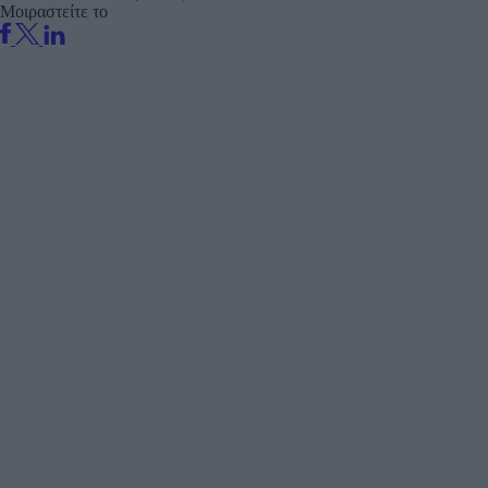
Μοιραστείτε το