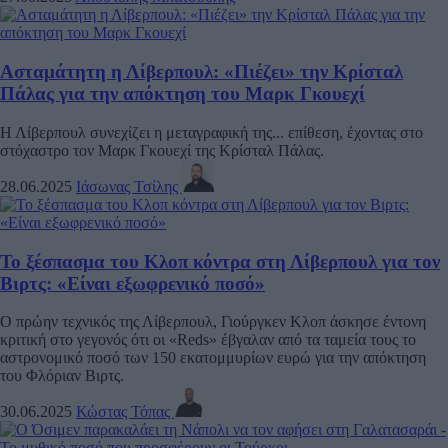
Ασταμάτητη η Λίβερπουλ: «Πιέζει» την Κρίσταλ
Πάλας για την απόκτηση του Μαρκ Γκουεχί
Η Λίβερπουλ συνεχίζει η μεταγραφική της... επίθεση, έχοντας στο
στόχαστρο τον Μαρκ Γκουεχί της Κρίσταλ Πάλας.
28.06.2025
Ιάσωνας Τσίλης
Το ξέσπασμα του Κλοπ κόντρα στη Λίβερπουλ για τον
Βιρτς: «Είναι εξωφρενικό ποσό»
Ο πρώην τεχνικός της Λίβερπουλ, Γιούργκεν Κλοπ άσκησε έντονη
κριτική στο γεγονός ότι οι «Reds» έβγαλαν από τα ταμεία τους το
αστρονομικό ποσό των 150 εκατομμυρίων ευρώ για την απόκτηση
του Φλόριαν Βιρτς.
30.06.2025
Κώστας Τόπας