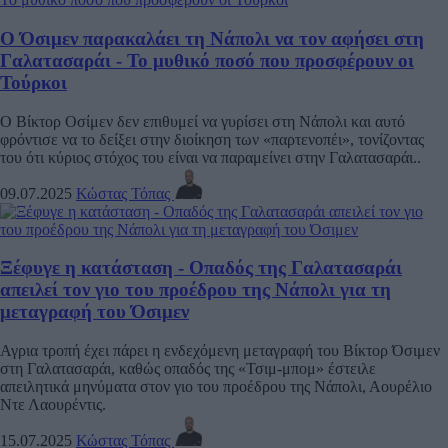
Ο Όσιμεν παρακαλάει τη Νάπολι να τον αφήσει στη
Γαλατασαράι - Το μυθικό ποσό που προσφέρουν οι
Τούρκοι
Ο Βίκτορ Οσίμεν δεν επιθυμεί να γυρίσει στη Νάπολι και αυτό
φρόντισε να το δείξει στην διοίκηση των «παρτενοπέι», τονίζοντας
του ότι κύριος στόχος του είναι να παραμείνει στην Γαλατασαράι..
09.07.2025
Κώστας Τόπας
Ξέφυγε η κατάσταση - Οπαδός της Γαλατασαράι
απειλεί τον γιο του προέδρου της Νάπολι για τη
μεταγραφή του Όσιμεν
Αγρια τροπή έχει πάρει η ενδεχόμενη μεταγραφή του Βίκτορ Όσιμεν
στη Γαλατασαράι, καθώς οπαδός της «Τσιμ-μπομ» έστειλε
απειλητικά μηνύματα στον γιο του προέδρου της Νάπολι, Αουρέλιο
Ντε Λαουρέντις.
15.07.2025
Κώστας Τόπας