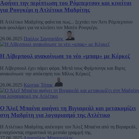
Αφήνει την περίπτωση του Ρόμπερτσον και κινείται
για Ρουγκέρι η Ατλέτικο Μαδρίτης
Η Ατλέτικο Μαδρίτης φαίνεται πως... ξεχνάει τον Άντι Ρόμπερτσον
και φουλάρει για να κλείσει τον Ματέο Ρουγκέρι.
26.06.2025
Παύλος Σαχσανίδης
Η Λίβερπουλ ανακοίνωσε το νέο «μπαμ» με Κέρκεζ
Η Λίβερπουλ έχει πάρει φόρα. Μετά τους Φρίμπονγκ και Βιρτς
ανακοίνωσε την απόκτηση του Μίλος Κέρκεζ
26.06.2025
Κώστας Τόπας
Ο Άλεξ Μπαένα αφήνει τη Βιγιαρεάλ και μετακομίζει
στη Μαδρίτη για λογαριασμό της Ατλέτικο
Η Ατλέτικο Μαδρίτης απέκτησε τον Άλεξ Μπαένα από τη Βιγιαρεάλ,
ενισχύοντας σημαντικά τη μεσαία γραμμή της.
27.06.2025
Αποστόλης Μπατσούλης