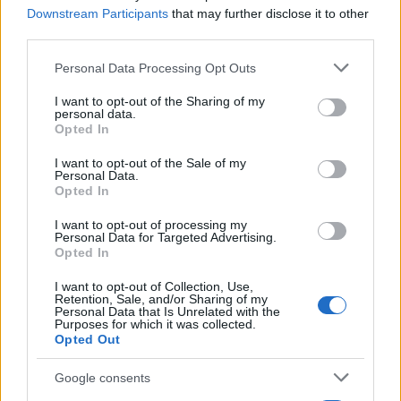
πρωταθλήτρια Ιταλίας τους
Κιέζα
και
Νούνιες
ως μέρος
Downstream Participants
that may further disclose it to other
του deal.
third parties.
Please note that this website/app uses one or more Google
Personal Data Processing Opt Outs
services and may gather and store information including but
🚨🇳🇬
#Napoli
🔄
#Liverpool
not limited to your visit or usage behaviour. You may click to
I want to opt-out of the Sharing of my
Liverpool are seriously considering a
personal data.
grant or deny consent to Google and its third-party tags to
Opted In
move for Nigerian striker Victor
use your data for below specified purposes in below Google
Osimhen. Talks are heating up at
consent section.
I want to opt-out of the Sale of my
Anfield.
https://t.co/490kZmAjyr
Personal Data.
Opted In
pic.twitter.com/L7uv8CIurh
I want to opt-out of processing my
— Ekrem KONUR (@Ekremkonur)
June
Personal Data for Targeted Advertising.
27, 2025
Opted In
I want to opt-out of Collection, Use,
Μην χάνεις είδηση.
Βάλε το
στην Google
Retention, Sale, and/or Sharing of my
Personal Data that Is Unrelated with the
Purposes for which it was collected.
Opted Out
Tags:
Google consents
Ποδόσφαιρο
,