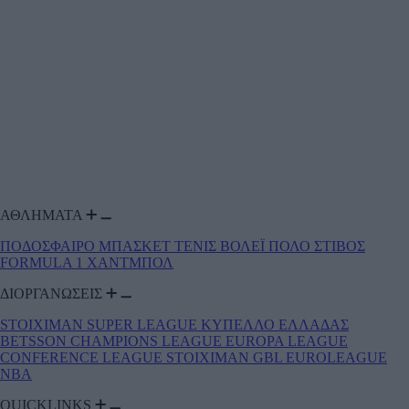
ΑΘΛΗΜΑΤΑ
ΠΟΔΟΣΦΑΙΡΟ
ΜΠΑΣΚΕΤ
ΤΕΝΙΣ
ΒΟΛΕΪ
ΠΟΛΟ
ΣΤΙΒΟΣ
FORMULA 1
ΧΑΝΤΜΠΟΛ
ΔΙΟΡΓΑΝΩΣΕΙΣ
STOIXIMAN SUPER LEAGUE
ΚΥΠΕΛΛΟ ΕΛΛΑΔΑΣ
BETSSON
CHAMPIONS LEAGUE
EUROPA LEAGUE
CONFERENCE LEAGUE
STOIXIMAN GBL
EUROLEAGUE
NBA
QUICKLINKS