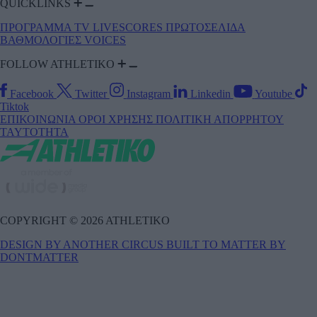
QUICKLINKS
ΠΡΟΓΡΑΜΜΑ TV
LIVESCORES
ΠΡΩΤΟΣΕΛΙΔΑ
ΒΑΘΜΟΛΟΓΙΕΣ
VOICES
FOLLOW ATHLETIKO
Facebook
Twitter
Instagram
Linkedin
Youtube
Tiktok
ΕΠΙΚΟΙΝΩΝΙΑ
ΟΡΟΙ ΧΡΗΣΗΣ
ΠΟΛΙΤΙΚΗ ΑΠΟΡΡΗΤΟΥ
TAYTOTHTA
COPYRIGHT © 2026 ATHLETIKO
DESIGN BY ANOTHER CIRCUS
BUILT TO MATTER BY
DONTMATTER