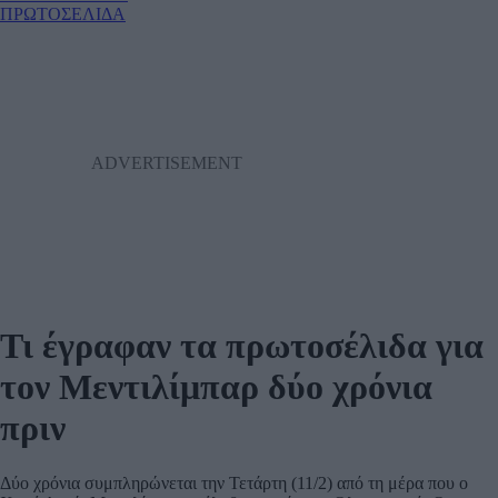
ΠΡΩΤΟΣΕΛΙΔΑ
Τι έγραφαν τα πρωτοσέλιδα για
τον Μεντιλίμπαρ δύο χρόνια
πριν
Δύο χρόνια συμπληρώνεται την Τετάρτη (11/2) από τη μέρα που ο