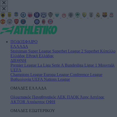
ΠΟΔΟΣΦΑΙΡΟ
ΕΛΛΑΔΑ
Stoiximan Super League
Superbet League 2
Superbet Κύπελλο
Ελλάδας
Εθνική Ελλάδας
ΔΙΕΘΝΗ
Premier League
La Liga
Serie A
Bundesliga
Ligue 1
Μουντιάλ
UEFA
Champions League
Europa League
Conference League
Βαθμολογία UEFA
Nations League
ΟΜΑΔΕΣ ΕΛΛΑΔΑ
Ολυμπιακός
Παναθηναϊκός
ΑΕΚ
ΠΑΟΚ
Άρης
Αστέρας
AKTOR
Ατρόμητος
ΟΦΗ
ΟΜΑΔΕΣ ΕΞΩΤΕΡΙΚΟΥ