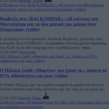
11.02.2026
Ιάσωνας Τσίλης
Βερβελές στο «BACK2ΜΠΑΚ»: «Η επέτειος του
Μεντιλίμπαρ και τα δύο μαγικά του χρόνια στον
Ολυμπιακό» (video)
Ο ρεπόρτερ του Ολυμπιακού, Διονύσης Βερβελές, μιλώντας στην
εκπομπή «BACK2ΜΠΑΚ», αναφέρθηκε στα δύο χρόνια παρουσίας
του Χοσέ Λουίς Μεντιλίμπαρ στον «ερυθρόλευκο» πάγκο.
10.02.2026
Newsroom
Ο Πάλμερ έπαθε «Μαρτίνς» και έχασε το... άχαστο με
91% πιθανότητες για γκολ (video)
Ο Κόουλ Πάλμερ είχε την μεγάλη ευκαιρία να χαρίσει τη νίκη στη
Τσέλσι απέναντι στη Λιντς, αλλά δεν είχε την τύχη με το μέρος του.
11.02.2026
Κώστας Τόπας