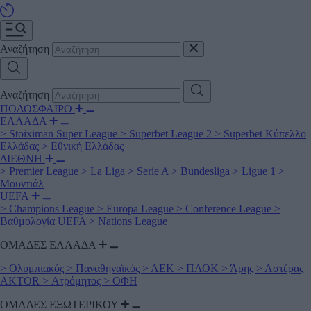
Αναζήτηση
Αναζήτηση
ΠΟΔΟΣΦΑΙΡΟ
ΕΛΛΑΔΑ
>
Stoiximan Super League
>
Superbet League 2
>
Superbet Κύπελλο
Ελλάδας
>
Εθνική Ελλάδας
ΔΙΕΘΝΗ
>
Premier League
>
La Liga
>
Serie A
>
Bundesliga
>
Ligue 1
>
Μουντιάλ
UEFA
>
Champions League
>
Europa League
>
Conference League
>
Βαθμολογία UEFA
>
Nations League
ΟΜΑΔΕΣ ΕΛΛΑΔΑ
>
Ολυμπιακός
>
Παναθηναϊκός
>
ΑΕΚ
>
ΠΑΟΚ
>
Άρης
>
Αστέρας
AKTOR
>
Ατρόμητος
>
ΟΦΗ
ΟΜΑΔΕΣ ΕΞΩΤΕΡΙΚΟΥ