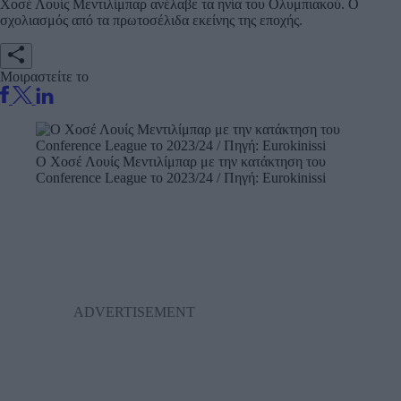
Χοσέ Λουίς Μεντιλίμπαρ ανέλαβε τα ηνία του Ολυμπιακού. Ο
σχολιασμός από τα πρωτοσέλιδα εκείνης της εποχής.
Μοιραστείτε το
Ο Χοσέ Λουίς Μεντιλίμπαρ με την κατάκτηση του
Conference League το 2023/24 / Πηγή: Eurokinissi