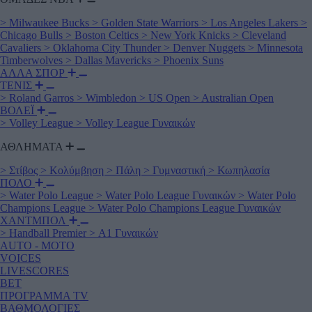
>
Milwaukee Bucks
>
Golden State Warriors
>
Los Angeles Lakers
>
Chicago Bulls
>
Boston Celtics
>
New York Knicks
>
Cleveland
Cavaliers
>
Oklahoma City Thunder
>
Denver Nuggets
>
Minnesota
Timberwolves
>
Dallas Mavericks
>
Phoenix Suns
ΑΛΛΑ ΣΠΟΡ
ΤΕΝΙΣ
>
Roland Garros
>
Wimbledon
>
US Open
>
Australian Open
ΒΟΛΕΪ
>
Volley League
>
Volley League Γυναικών
ΑΘΛΗΜΑΤΑ
>
Στίβος
>
Κολύμβηση
>
Πάλη
>
Γυμναστική
>
Κωπηλασία
ΠΟΛΟ
>
Water Polo League
>
Water Polo League Γυναικών
>
Water Polo
Champions League
>
Water Polo Champions League Γυναικών
ΧΑΝΤΜΠΟΛ
>
Handball Premier
>
Α1 Γυναικών
AUTO - MOTO
VOICES
LIVESCORES
BET
ΠΡΟΓΡΑΜΜΑ TV
ΒΑΘΜΟΛΟΓΙΕΣ