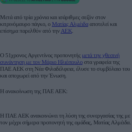
Μετά από τρία χρόνια και ισάριθμες σεζόν στον
κιτρινόμαυρο πάγκο, ο
Ματίας Αλμέιδα
αποτελεί και
επίσημα παρελθόν από την
ΑΕΚ
.
Ο 51χρονος Αργεντίνος προπονητής
μετά την χθεσινή
συνάντηση με τον Μάριο Ηλιόπουλο
στα γραφεία της
ΠΑΕ ΑΕΚ στη Νέα Φιλαδέλφεια, έλυσε το συμβόλαιο του
και αποχωρεί από την Ένωση.
Η ανακοίνωση της ΠΑΕ ΑΕΚ:
Η ΠΑΕ ΑΕΚ ανακοινώνει τη λύση της συνεργασίας της με
τον μέχρι σήμερα προπονητή της ομάδας, Ματίας Αλμέιδα.