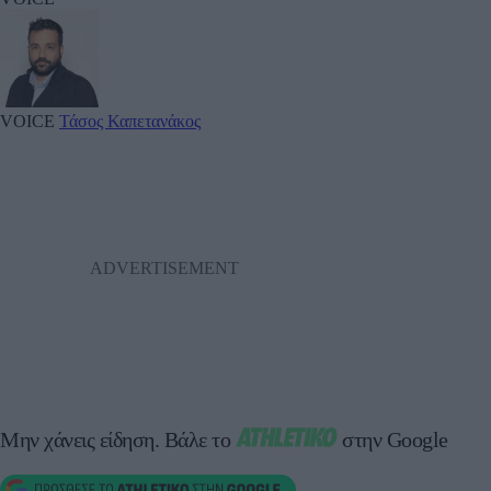
VOICE
Τάσος Καπετανάκος
Μην χάνεις είδηση.
Βάλε το
στην Google