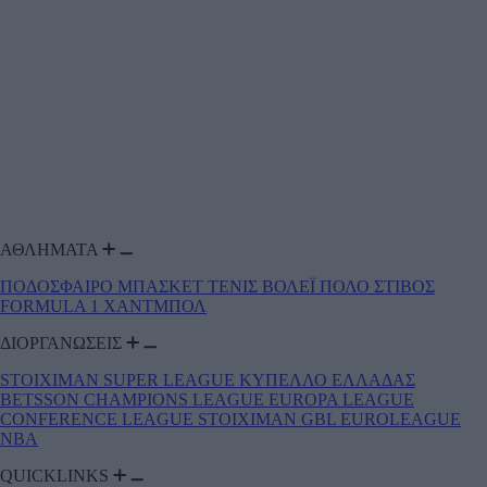
ΑΘΛΗΜΑΤΑ
ΠΟΔΟΣΦΑΙΡΟ
ΜΠΑΣΚΕΤ
ΤΕΝΙΣ
ΒΟΛΕΪ
ΠΟΛΟ
ΣΤΙΒΟΣ
FORMULA 1
ΧΑΝΤΜΠΟΛ
ΔΙΟΡΓΑΝΩΣΕΙΣ
STOIXIMAN SUPER LEAGUE
ΚΥΠΕΛΛΟ ΕΛΛΑΔΑΣ
BETSSON
CHAMPIONS LEAGUE
EUROPA LEAGUE
CONFERENCE LEAGUE
STOIXIMAN GBL
EUROLEAGUE
NBA
QUICKLINKS