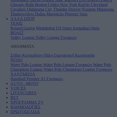
Chicago Bulls
Boston Celtics
New York Knicks
Cleveland
Cavaliers
Oklahoma City Thunder
Denver Nuggets
Minnesota
Timberwolves
Dallas Mavericks
Phoenix Suns
ΑΛΛΑ ΣΠΟΡ
ΤΕΝΙΣ
Roland Garros
Wimbledon
US Open
Australian Open
ΒΟΛΕΪ
Volley League
Volley League Γυναικών
ΑΘΛΗΜΑΤΑ
Στίβος
Κολύμβηση
Πάλη
Γυμναστική
Κωπηλασία
ΠΟΛΟ
Water Polo League
Water Polo League Γυναικών
Water Polo
Champions League
Water Polo Champions League Γυναικών
ΧΑΝΤΜΠΟΛ
Handball Premier
Α1 Γυναικών
AUTO - MOTO
VOICES
LIVESCORES
BET
ΠΡΟΓΡΑΜΜΑ TV
ΒΑΘΜΟΛΟΓΙΕΣ
ΠΡΩΤΟΣΕΛΙΔΑ