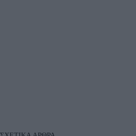
ΣΧΕΤΙΚΑ ΑΡΘΡΑ