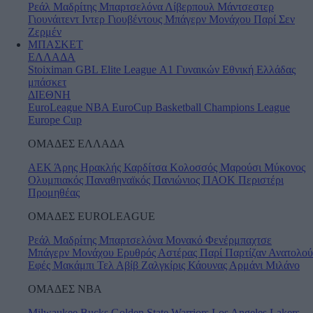
Ρεάλ Μαδρίτης
Μπαρτσελόνα
Λίβερπουλ
Μάντσεστερ
Γιουνάιτεντ
Ιντερ
Γιουβέντους
Μπάγερν Μονάχου
Παρί Σεν
Ζερμέν
ΜΠΑΣΚΕΤ
ΕΛΛΑΔΑ
Stoiximan GBL
Elite League
Α1 Γυναικών
Εθνική Ελλάδας
μπάσκετ
ΔΙΕΘΝΗ
EuroLeague
NBA
EuroCup
Basketball Champions League
Europe Cup
ΟΜΑΔΕΣ ΕΛΛΑΔΑ
ΑΕΚ
Άρης
Ηρακλής
Καρδίτσα
Κολοσσός
Μαρούσι
Μύκονος
Ολυμπιακός
Παναθηναϊκός
Πανιώνιος
ΠΑΟΚ
Περιστέρι
Προμηθέας
ΟΜΑΔΕΣ EUROLEAGUE
Ρεάλ Μαδρίτης
Μπαρτσελόνα
Μονακό
Φενέρμπαχτσε
Μπάγερν Μονάχου
Ερυθρός Αστέρας
Παρί
Παρτίζαν
Ανατολού
Εφές
Μακάμπι Τελ Αβίβ
Ζαλγκίρις Κάουνας
Αρμάνι Μιλάνο
ΟΜΑΔΕΣ ΝΒΑ
Milwaukee Bucks
Golden State Warriors
Los Angeles Lakers