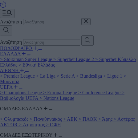
Αναζήτηση
Αναζήτηση
ΠΟΔΟΣΦΑΙΡΟ
ΕΛΛΑΔΑ
>
Stoiximan Super League
>
Superbet League 2
>
Superbet Κύπελλο
Ελλάδας
>
Εθνική Ελλάδας
ΔΙΕΘΝΗ
>
Premier League
>
La Liga
>
Serie A
>
Bundesliga
>
Ligue 1
>
Μουντιάλ
UEFA
>
Champions League
>
Europa League
>
Conference League
>
Βαθμολογία UEFA
>
Nations League
ΟΜΑΔΕΣ ΕΛΛΑΔΑ
>
Ολυμπιακός
>
Παναθηναϊκός
>
ΑΕΚ
>
ΠΑΟΚ
>
Άρης
>
Αστέρας
AKTOR
>
Ατρόμητος
>
ΟΦΗ
ΟΜΑΔΕΣ ΕΞΩΤΕΡΙΚΟΥ