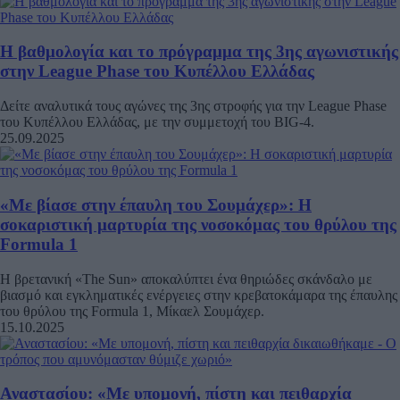
Η βαθμολογία και το πρόγραμμα της 3ης αγωνιστικής
στην League Phase του Κυπέλλου Ελλάδας
Δείτε αναλυτικά τους αγώνες της 3ης στροφής για την League Phase
του Κυπέλλου Ελλάδας, με την συμμετοχή του BIG-4.
25.09.2025
«Με βίασε στην έπαυλη του Σουμάχερ»: Η
σοκαριστική μαρτυρία της νοσοκόμας του θρύλου της
Formula 1
Η βρετανική «The Sun» αποκαλύπτει ένα θηριώδες σκάνδαλο με
βιασμό και εγκληματικές ενέργειες στην κρεβατοκάμαρα της έπαυλης
του θρύλου της Formula 1, Μίκαελ Σουμάχερ.
15.10.2025
Αναστασίου: «Με υπομονή, πίστη και πειθαρχία