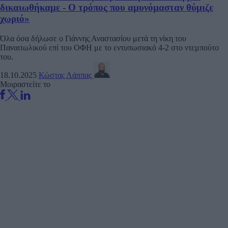
δικαιωθήκαμε - Ο τρόπος που αμυνόμασταν θύμιζε
χωριό»
Όλα όσα δήλωσε ο Γιάννης Αναστασίου μετά τη νίκη του
Παναιτωλικού επί του ΟΦΗ με το εντυπωσιακό 4-2 στο ντεμπούτο
του.
18.10.2025
Κώστας Λάππας
Μοιραστείτε το