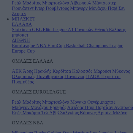
Ρεάλ Μαδρίτης
Μπαρτσελόνα
Λίβερπουλ
Μάντσεστερ
Γιουνάιτεντ
Ιντερ
Γιουβέντους
Μπάγερν Μονάχου
Παρί Σεν
Ζερμέν
ΜΠΑΣΚΕΤ
ΕΛΛΑΔΑ
Stoiximan GBL
Elite League
Α1 Γυναικών
Εθνική Ελλάδας
μπάσκετ
ΔΙΕΘΝΗ
EuroLeague
NBA
EuroCup
Basketball Champions League
Europe Cup
ΟΜΑΔΕΣ ΕΛΛΑΔΑ
ΑΕΚ
Άρης
Ηρακλής
Καρδίτσα
Κολοσσός
Μαρούσι
Μύκονος
Ολυμπιακός
Παναθηναϊκός
Πανιώνιος
ΠΑΟΚ
Περιστέρι
Προμηθέας
ΟΜΑΔΕΣ EUROLEAGUE
Ρεάλ Μαδρίτης
Μπαρτσελόνα
Μονακό
Φενέρμπαχτσε
Μπάγερν Μονάχου
Ερυθρός Αστέρας
Παρί
Παρτίζαν
Ανατολού
Εφές
Μακάμπι Τελ Αβίβ
Ζαλγκίρις Κάουνας
Αρμάνι Μιλάνο
ΟΜΑΔΕΣ ΝΒΑ
Milwaukee Bucks
Golden State Warriors
Los Angeles Lakers