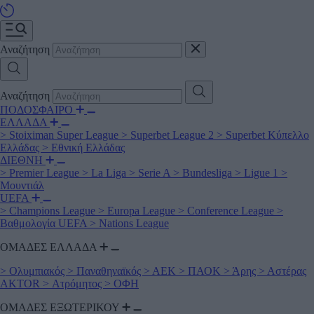
Αναζήτηση
Αναζήτηση
ΠΟΔΟΣΦΑΙΡΟ
ΕΛΛΑΔΑ
>
Stoiximan Super League
>
Superbet League 2
>
Superbet Κύπελλο
Ελλάδας
>
Εθνική Ελλάδας
ΔΙΕΘΝΗ
>
Premier League
>
La Liga
>
Serie A
>
Bundesliga
>
Ligue 1
>
Μουντιάλ
UEFA
>
Champions League
>
Europa League
>
Conference League
>
Βαθμολογία UEFA
>
Nations League
ΟΜΑΔΕΣ ΕΛΛΑΔΑ
>
Ολυμπιακός
>
Παναθηναϊκός
>
ΑΕΚ
>
ΠΑΟΚ
>
Άρης
>
Αστέρας
AKTOR
>
Ατρόμητος
>
ΟΦΗ
ΟΜΑΔΕΣ ΕΞΩΤΕΡΙΚΟΥ