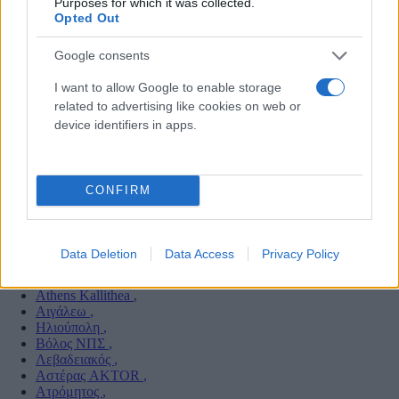
Purposes for which it was collected.
Ποδόσφαιρο
,
Opted Out
ΑΕΚ
,
Superbet Κύπελλο Ελλάδας ποδόσφαιρο
,
ΑΕΚ Ποδόσφαιρο
,
Google consents
Ελλάδα
,
Παναθηναϊκός ποδόσφαιρο
,
I want to allow Google to enable storage
Παναθηναϊκός
,
related to advertising like cookies on web or
Ολυμπιακός ποδόσφαιρο
,
device identifiers in apps.
Ολυμπιακός
,
ΠΑΟΚ ποδόσφαιρο
,
ΠΑΟΚ
,
Ηρακλής ποδόσφαιρο
,
CONFIRM
Άρης
,
ΟΦΗ
,
Ηρακλής
,
Παναιτωλικός
,
Data Deletion
Data Access
Privacy Policy
Ελλάς Σύρου
,
Κηφισιά
,
Athens Kallithea
,
Αιγάλεω
,
Ηλιούπολη
,
Βόλος ΝΠΣ
,
Λεβαδειακός
,
Αστέρας AKTOR
,
Ατρόμητος
,