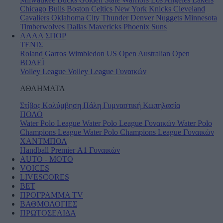
Chicago Bulls
Boston Celtics
New York Knicks
Cleveland
Cavaliers
Oklahoma City Thunder
Denver Nuggets
Minnesota
Timberwolves
Dallas Mavericks
Phoenix Suns
ΑΛΛΑ ΣΠΟΡ
ΤΕΝΙΣ
Roland Garros
Wimbledon
US Open
Australian Open
ΒΟΛΕΪ
Volley League
Volley League Γυναικών
ΑΘΛΗΜΑΤΑ
Στίβος
Κολύμβηση
Πάλη
Γυμναστική
Κωπηλασία
ΠΟΛΟ
Water Polo League
Water Polo League Γυναικών
Water Polo
Champions League
Water Polo Champions League Γυναικών
ΧΑΝΤΜΠΟΛ
Handball Premier
Α1 Γυναικών
AUTO - MOTO
VOICES
LIVESCORES
BET
ΠΡΟΓΡΑΜΜΑ TV
ΒΑΘΜΟΛΟΓΙΕΣ
ΠΡΩΤΟΣΕΛΙΔΑ