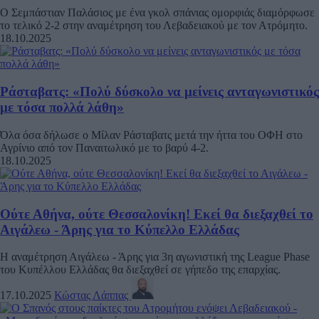
Ο Σεμπάστιαν Παλάσιος με ένα γκολ σπάνιας ομορφιάς διαμόρφωσε
το τελικό 2-2 στην αναμέτρηση του Λεβαδειακού με τον Ατρόμητο.
18.10.2025
Ράσταβατς: «Πολύ δύσκολο να μείνεις ανταγωνιστικός
με τόσα πολλά λάθη»
Όλα όσα δήλωσε ο Μίλαν Ράσταβατς μετά την ήττα του ΟΦΗ στο
Αγρίνιο από τον Παναιτωλικό με το βαρύ 4-2.
18.10.2025
Ούτε Αθήνα, ούτε Θεσσαλονίκη! Εκεί θα διεξαχθεί το
Αιγάλεω - Άρης για το Κύπελλο Ελλάδας
Η αναμέτρηση Αιγάλεω - Άρης για 3η αγωνιστική της League Phase
του Κυπέλλου Ελλάδας θα διεξαχθεί σε γήπεδο της επαρχίας.
17.10.2025
Κώστας Λάππας