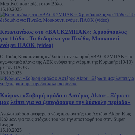
Μαρτίνεθ που παίζει στον Βόλο.
15.10.2025
Καπετανάκος στο «BACK2ΜΠΑΚ»: Χρυσόπουλος
για 11άδα - Τα δεδομένα για Πινέδα, Μουκουντί
ενόψει ΠΑΟΚ (video)
Ο Τάσος Καπετανάκος ανέλυσε στην εκπομπή «BACK2ΜΠΑΚ» τα
αγωνιστικά πλάνα της ΑΕΚ ενόψει της ντέρμπι της Κυριακής (19/10)
με τον ΠΑΟΚ.
15.10.2025
Κόλμαν: «Σοβαρή ομάδα ο Αστέρας Aktor - Ξέρω τι
μας λείπει για να ξεπεράσουμε την δύσκολη περίοδο»
Αναλυτικά όσα ανέφερε ο νέος προπονητής του Αστέρα Aktor, Κρις
Κόλμαν, για τους στόχους του και την επιστροφή του στην Super
League.
15.10.2025