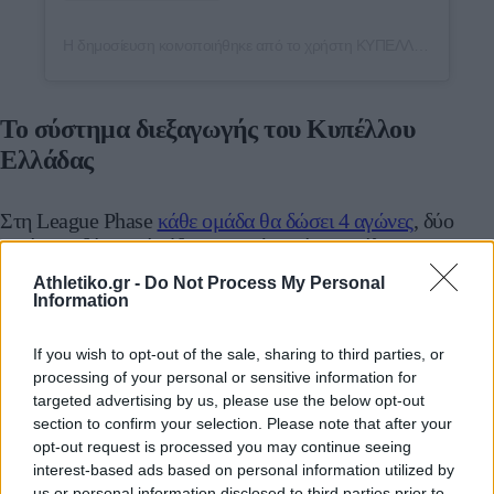
Η δημοσίευση κοινοποιήθηκε από το χρήστη ΚΥΠΕΛΛΟ ΕΛΛΑΔΑΣ BETSSON (@kypelloelladas)
Το σύστημα διεξαγωγής του Κυπέλλου
Ελλάδας
Στη League Phase
κάθε ομάδα θα δώσει 4 αγώνες
, δύο
εντός και δύο εκτός έδρας, με μία από τα υπόλοιπα γκρουπ
δυναμικότητας και το σύνολο των αγώνων θα είναι 40. Τα
Athletiko.gr -
Do Not Process My Personal
αποτελέσματα της League Phase θα υπολογίζονται σε
Information
ενιαίο βαθμολογικό πίνακα από τον οποίο θα προσδιοριστεί
ποιες ομάδες θα προκριθούν απευθείας στην προημιτελική
If you wish to opt-out of the sale, sharing to third parties, or
φάση (θέσεις 1-4) και ποιες θα συμμετάσχουν στα playoffs
processing of your personal or sensitive information for
(θέσεις 5-12)».
targeted advertising by us, please use the below opt-out
section to confirm your selection. Please note that after your
opt-out request is processed you may continue seeing
Όπως είχε ήδη γίνει γνωστό, ο τελικός κυπέλλου
θα
interest-based ads based on personal information utilized by
διεξαχθεί στις 25 Απριλίου στο ΟΑΚΑ
.
us or personal information disclosed to third parties prior to