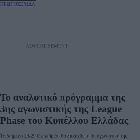
ΠΡΩΤΟΣΕΛΙΔΑ
Το αναλυτικό πρόγραμμα της
3ης αγωνιστικής της League
Phase του Κυπέλλου Ελλάδας
Το διήμερο 28-29 Οκτωβρίου θα διεξαχθεί η 3η αγωνιστική της