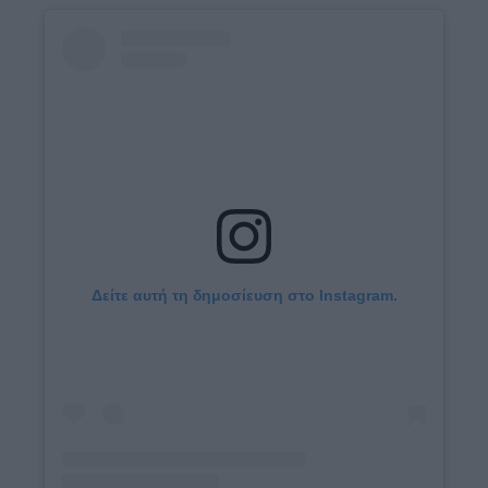
Δείτε αυτή τη δημοσίευση στο Instagram.