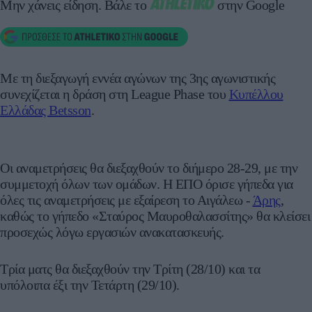
Μην χάνεις είδηση.
Βάλε το
στην Google
Με τη διεξαγωγή εννέα αγώνων της 3ης αγωνιστικής
συνεχίζεται η δράση στη League Phase του
Κυπέλλου
Ελλάδας Betsson
.
Οι αναμετρήσεις θα διεξαχθούν το διήμερο 28-29, με την
συμμετοχή όλων των ομάδων. Η ΕΠΟ όρισε γήπεδα για
όλες τις αναμετρήσεις με εξαίρεση το Αιγάλεω -
Άρης
,
καθώς το γήπεδο «Σταύρος Μαυροθαλασσίτης» θα κλείσει
προσεχώς λόγω εργασιών ανακατασκευής.
Τρία ματς θα διεξαχθούν την Τρίτη (28/10) και τα
υπόλοιπα έξι την Τετάρτη (29/10).