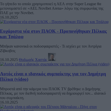
Το γήπεδο το οποίο χρησιμοποιεί η ΑΕΛ στην Super League θα
μετονομαστεί σε «AEL Novibet Arena» λόγω της συμφωνίας της
ΠΑΕ με την Novibet.
16.10.2025
Ευχάριστα νέα στον ΠΑΟΚ - Προπονήθηκαν Πέλκας
και Τσάλοφ
Μπήκαν κανονικά οι ποδοσφαιριστές - Τι ισχύει με τον Αντρίγια
Ζίβκοβιτς
16.10.2025
Θοδωρής Χαστάς
Αυτός είναι ο ιδανικός συμπαίκτης για τον Δημήτρη
Πέλκα (video)
Μπροστά από την κάμερα του ΠΑΟΚ TV βρέθηκε ο Δημήτρης
Πέλκας, με τον διεθνή ποδοσφαιριστή να δημιουργεί τον... ιδανικό
του συμπαίκτη.
16.10.2025