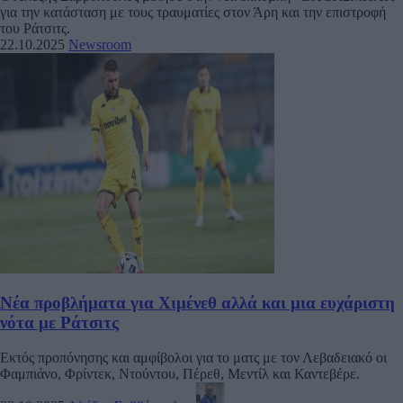
για την κατάσταση με τους τραυματίες στον Άρη και την επιστροφή
του Ράτσιτς.
22.10.2025
Newsroom
Νέα προβλήματα για Χιμένεθ αλλά και μια ευχάριστη
νότα με Ράτσιτς
Εκτός προπόνησης και αμφίβολοι για το ματς με τον Λεβαδειακό οι
Φαμπιάνο, Φρίντεκ, Ντούντου, Πέρεθ, Μεντίλ και Καντεβέρε.