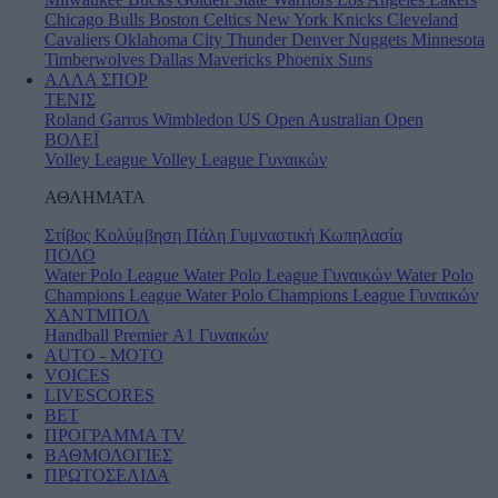
Chicago Bulls
Boston Celtics
New York Knicks
Cleveland
Cavaliers
Oklahoma City Thunder
Denver Nuggets
Minnesota
Timberwolves
Dallas Mavericks
Phoenix Suns
ΑΛΛΑ ΣΠΟΡ
ΤΕΝΙΣ
Roland Garros
Wimbledon
US Open
Australian Open
ΒΟΛΕΪ
Volley League
Volley League Γυναικών
ΑΘΛΗΜΑΤΑ
Στίβος
Κολύμβηση
Πάλη
Γυμναστική
Κωπηλασία
ΠΟΛΟ
Water Polo League
Water Polo League Γυναικών
Water Polo
Champions League
Water Polo Champions League Γυναικών
ΧΑΝΤΜΠΟΛ
Handball Premier
Α1 Γυναικών
AUTO - MOTO
VOICES
LIVESCORES
BET
ΠΡΟΓΡΑΜΜΑ TV
ΒΑΘΜΟΛΟΓΙΕΣ
ΠΡΩΤΟΣΕΛΙΔΑ