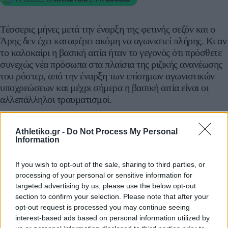
Τέσσερις μήνες μετά την έναρξη της φετινής σεζόν και ο
Άρης δεν έχει καταφέρει ακόμη να αγωνιστεί πλήρης. Κι αν
το καλοκαίρι η βασική αιτία ήταν το γεγονός ότι πρόσθετε
συνεχώς νέα πρόσωπα στα πλαίσια της ριζικής ανανέωσης
του ρόστερ, από την έναρξη των επίσημων αγωνιστικών
υποχρεώσεων και μέχρι σήμερα η βασική αιτία είναι οι
αλλεπάλληλοι τραυματισμοί.
Athletiko.gr -
Do Not Process My Personal
Information
Σαν να έχει πέσει περονόσπορος και κάθε εβδομάδα να
τραυματίζεται και ένας ποδοσφαιριστής στερώντας από τον
Μαρίνο Ουζουνίδη
αρχικά και τον
Μανόλο Χιμένεθ
στη
If you wish to opt-out of the sale, sharing to third parties, or
processing of your personal or sensitive information for
συνέχεια, σημαντικούς ποδοσφαιριστές. Πιο
targeted advertising by us, please use the below opt-out
χαρακτηριστικό παράδειγμα της φετινής κακοδαιμονίας
section to confirm your selection. Please note that after your
αποτελεί ο
Κάρλες Πέρεθ
τον οποίο στερήθηκε ο Άρης
opt-out request is processed you may continue seeing
από τον επαναληπτικό με την Αράζ… γιατί τον δάγκωσε
interest-based ads based on personal information utilized by
σκύλος. Είχε προηγηθεί άλλη μια ατυχή στιγμή με τον