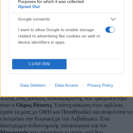
Επόμενο… θύμα ο
Φρέντρικ Γιένσεν
που τραυματίστηκε
Purposes for which it was collected.
κατά τη διάρκεια των αγωνιστικών υποχρεώσεων του με
Opted Out
την Εθνική Φινλανδίας και επέστρεψε κι αυτός κόντρα
Google consents
στον Παναθηναϊκό. Αρκετά προβλήματα έχει αντιμετωπίσει
από́ την αρχή και ο
Τίνο Καντεβέρε
, επίσης ευπαθής σε
I want to allow Google to enable storage
τραυματισμούς στην καριέρα του. Ο επιθετικός από την
related to advertising like cookies on web or
Ζιμπάμπουε επέστρεψε και αυτός τραυματίας στο γόνατο
device identifiers in apps.
μετά από τις υποχρεώσεις του με την Εθνική Ζιμπάμπουε
στα μέσα Σεπτεμβρίου. Είχε δεύτερο ραντεβού με την
ατυχία στη χθεσινή προπόνηση που υπέστη ρήξη έσω
CONFIRM
μηνίσκου και θα υποβληθεί σε επέμβαση. Ο εκτιμώμενος
χρόνος θα εξαρτηθεί από το χειρουργείο αλλά δεν θα είναι
λιγότερος από ένα μήνα.
Data Deletion
Data Access
Privacy Policy
Άλλος ένας βασικός ποδοσφαιριστής που τραυματίστηκε
ήταν ο
Ούρος Ράτσιτς
. Υπέστη κάκωση στον αχίλλειο,
έχασε τα ματς με ΟΦΗ και Παναθηναϊκό και αναμένεται να
επιστρέψει την Κυριακή με τον Λεβαδειακό. Ένα
διάστρεμμα ποδοκνημικής ταλαιπώρησε και τον
Μορουτσάν
που απουσίασε κι αυτός από δυο