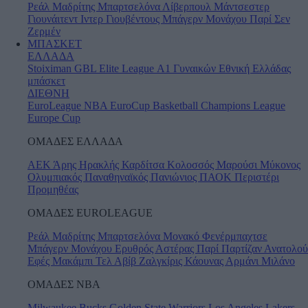
Ρεάλ Μαδρίτης
Μπαρτσελόνα
Λίβερπουλ
Μάντσεστερ
Γιουνάιτεντ
Ιντερ
Γιουβέντους
Μπάγερν Μονάχου
Παρί Σεν
Ζερμέν
ΜΠΑΣΚΕΤ
ΕΛΛΑΔΑ
Stoiximan GBL
Elite League
Α1 Γυναικών
Εθνική Ελλάδας
μπάσκετ
ΔΙΕΘΝΗ
EuroLeague
NBA
EuroCup
Basketball Champions League
Europe Cup
ΟΜΑΔΕΣ ΕΛΛΑΔΑ
ΑΕΚ
Άρης
Ηρακλής
Καρδίτσα
Κολοσσός
Μαρούσι
Μύκονος
Ολυμπιακός
Παναθηναϊκός
Πανιώνιος
ΠΑΟΚ
Περιστέρι
Προμηθέας
ΟΜΑΔΕΣ EUROLEAGUE
Ρεάλ Μαδρίτης
Μπαρτσελόνα
Μονακό
Φενέρμπαχτσε
Μπάγερν Μονάχου
Ερυθρός Αστέρας
Παρί
Παρτίζαν
Ανατολού
Εφές
Μακάμπι Τελ Αβίβ
Ζαλγκίρις Κάουνας
Αρμάνι Μιλάνο
ΟΜΑΔΕΣ ΝΒΑ
Milwaukee Bucks
Golden State Warriors
Los Angeles Lakers