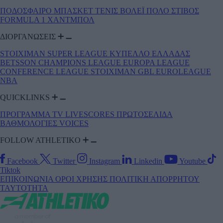
ΠΟΔΟΣΦΑΙΡΟ
ΜΠΑΣΚΕΤ
ΤΕΝΙΣ
ΒΟΛΕΪ
ΠΟΛΟ
ΣΤΙΒΟΣ
FORMULA 1
ΧΑΝΤΜΠΟΛ
ΔΙΟΡΓΑΝΩΣΕΙΣ
STOIXIMAN SUPER LEAGUE
ΚΥΠΕΛΛΟ ΕΛΛΑΔΑΣ
BETSSON
CHAMPIONS LEAGUE
EUROPA LEAGUE
CONFERENCE LEAGUE
STOIXIMAN GBL
EUROLEAGUE
NBA
QUICKLINKS
ΠΡΟΓΡΑΜΜΑ TV
LIVESCORES
ΠΡΩΤΟΣΕΛΙΔΑ
ΒΑΘΜΟΛΟΓΙΕΣ
VOICES
FOLLOW ATHLETIKO
Facebook
Twitter
Instagram
Linkedin
Youtube
Tiktok
ΕΠΙΚΟΙΝΩΝΙΑ
ΟΡΟΙ ΧΡΗΣΗΣ
ΠΟΛΙΤΙΚΗ ΑΠΟΡΡΗΤΟΥ
TAYTOTHTA