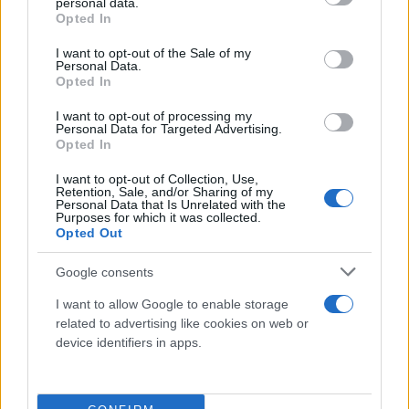
personal data.
grant or deny consent to Google and its third-party tags to
Opted In
use your data for below specified purposes in below Google
consent section.
Ο
ΠΑΟΚ
είχε απορρίψει την αρχική πρόταση της
I want to opt-out of the Sale of my
Personal Data.
γερμανικής ομάδας,
ύψους
14+3 εκατομμυρίων ευρώ
,
Opted In
όμως μια ενδεχόμενη νέα, υψηλότερη πρόταση να βάλει σε
σκέψεις τους διοικούντες του «Δικεφάλου».
I want to opt-out of processing my
Personal Data for Targeted Advertising.
Opted In
Αυτό που εντυπωσιάζει πάντως, είναι το συμβόλαιο που
I want to opt-out of Collection, Use,
έχει προταθεί στον Έλληνα άσο.
Οι πληροφορίες του
Retention, Sale, and/or Sharing of my
Athletiko
κάνουν λόγο για τετραετές συμβόλαιο, με 2
Personal Data that Is Unrelated with the
Purposes for which it was collected.
εκατομμύρια ευρώ ετήσιες απολαβές για τα δύο πρώτα
Opted Out
χρόνια, οι οποίες θα ανεβαίνουν κλιμακωτά.
Google consents
I want to allow Google to enable storage
Συνολικά, αν εξαντλήσει τα τέσσερα χρόνια συμβολαίου, ο
related to advertising like cookies on web or
device identifiers in apps.
22χρονος
θα εισπράξει περίπου 10 εκατομμύρια
ευρώ(!)
, την ίδια ώρα που τώρα αμείβεται στον ΠΑΟΚ με
περίπου
650.000 ευρώ ετησίως
. Επιπλέον, στη πρόταση
της Στουτγάρδης προβλέπονται και πολύ υψηλά μπόνους