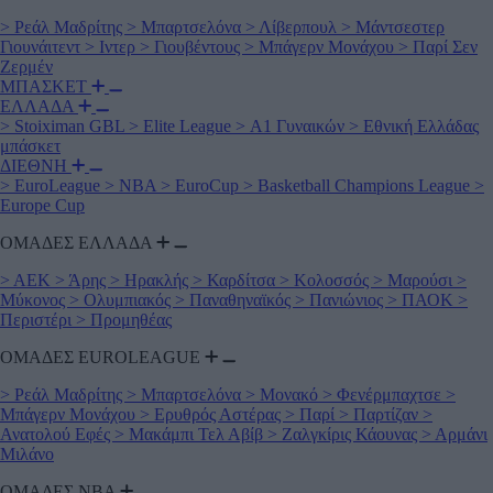
>
Ρεάλ Μαδρίτης
>
Μπαρτσελόνα
>
Λίβερπουλ
>
Μάντσεστερ
Γιουνάιτεντ
>
Ιντερ
>
Γιουβέντους
>
Μπάγερν Μονάχου
>
Παρί Σεν
Ζερμέν
ΜΠΑΣΚΕΤ
ΕΛΛΑΔΑ
>
Stoiximan GBL
>
Elite League
>
Α1 Γυναικών
>
Εθνική Ελλάδας
μπάσκετ
ΔΙΕΘΝΗ
>
EuroLeague
>
NBA
>
EuroCup
>
Basketball Champions League
>
Europe Cup
ΟΜΑΔΕΣ ΕΛΛΑΔΑ
>
ΑΕΚ
>
Άρης
>
Ηρακλής
>
Καρδίτσα
>
Κολοσσός
>
Μαρούσι
>
Μύκονος
>
Ολυμπιακός
>
Παναθηναϊκός
>
Πανιώνιος
>
ΠΑΟΚ
>
Περιστέρι
>
Προμηθέας
ΟΜΑΔΕΣ EUROLEAGUE
>
Ρεάλ Μαδρίτης
>
Μπαρτσελόνα
>
Μονακό
>
Φενέρμπαχτσε
>
Μπάγερν Μονάχου
>
Ερυθρός Αστέρας
>
Παρί
>
Παρτίζαν
>
Ανατολού Εφές
>
Μακάμπι Τελ Αβίβ
>
Ζαλγκίρις Κάουνας
>
Αρμάνι
Μιλάνο
ΟΜΑΔΕΣ ΝΒΑ