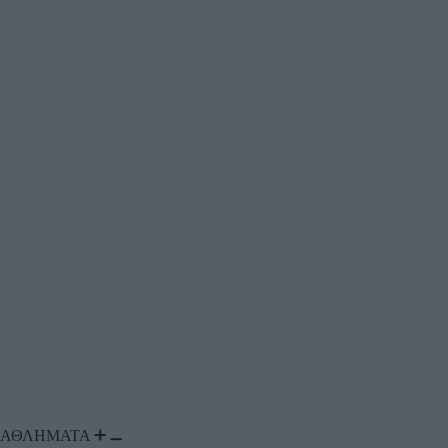
ΑΘΛΗΜΑΤΑ