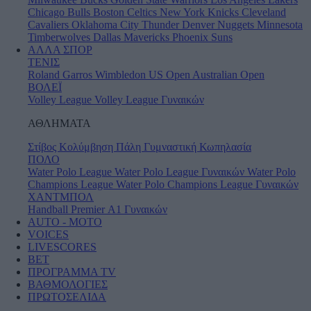
Chicago Bulls
Boston Celtics
New York Knicks
Cleveland
Cavaliers
Oklahoma City Thunder
Denver Nuggets
Minnesota
Timberwolves
Dallas Mavericks
Phoenix Suns
ΑΛΛΑ ΣΠΟΡ
ΤΕΝΙΣ
Roland Garros
Wimbledon
US Open
Australian Open
ΒΟΛΕΪ
Volley League
Volley League Γυναικών
ΑΘΛΗΜΑΤΑ
Στίβος
Κολύμβηση
Πάλη
Γυμναστική
Κωπηλασία
ΠΟΛΟ
Water Polo League
Water Polo League Γυναικών
Water Polo
Champions League
Water Polo Champions League Γυναικών
ΧΑΝΤΜΠΟΛ
Handball Premier
Α1 Γυναικών
AUTO - MOTO
VOICES
LIVESCORES
BET
ΠΡΟΓΡΑΜΜΑ TV
ΒΑΘΜΟΛΟΓΙΕΣ
ΠΡΩΤΟΣΕΛΙΔΑ