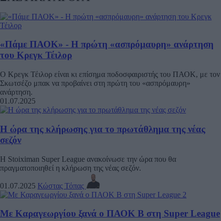
«Πάμε ΠΑΟΚ» - Η πρώτη «ασπρόμαυρη» ανάρτηση
του Κρεγκ Τέιλορ
Ο Κρεγκ Τέιλορ είναι κι επίσημα ποδοσφαιριστής του ΠΑΟΚ, με τον
Σκωτσέζο μπακ να προβαίνει στη πρώτη του «ασπρόμαυρη»
ανάρτηση.
01.07.2025
Η ώρα της κλήρωσης για το πρωτάθλημα της νέας
σεζόν
Η Stoiximan Super League ανακοίνωσε την ώρα που θα
πραγματοποιηθεί η κλήρωση της νέας σεζόν.
01.07.2025
Κώστας Τόπας
Με Καραγεωργίου ξανά ο ΠΑΟΚ Β στη Super League