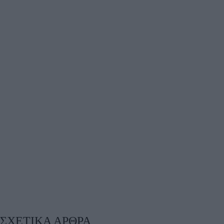
ΣΧΕΤΙΚΑ ΑΡΘΡΑ