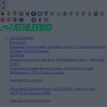
ΠΟΔΟΣΦΑΙΡΟ
ΕΛΛΑΔΑ
Stoiximan Super League
Superbet League 2
Superbet Κύπελλο
Ελλάδας
Εθνική Ελλάδας
ΔΙΕΘΝΗ
Premier League
La Liga
Serie A
Bundesliga
Ligue 1
Μουντιάλ
UEFA
Champions League
Europa League
Conference League
Βαθμολογία UEFA
Nations League
ΟΜΑΔΕΣ ΕΛΛΑΔΑ
Ολυμπιακός
Παναθηναϊκός
ΑΕΚ
ΠΑΟΚ
Άρης
Αστέρας
AKTOR
Ατρόμητος
ΟΦΗ
ΟΜΑΔΕΣ ΕΞΩΤΕΡΙΚΟΥ