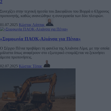
2
Συνεχίζει στην τεχνική ηγεσία του Δικεφάλου του Βορρά ο 63χρονος
προπονητής, καθώς ανανεώθηκε η συνεργασία των δύο πλευρών.
01.07.2025
Κώστας Λάππας
«Συμφωνία ΠΑΟΚ-Αλιάνσα για Πένια»
Ο Σέρχιο Πένια προβάρει τη φανέλα της Αλιάνσα Λίμα, με την οποία
μάλιστα όπως αναφέρουν στο εξωτερικό ετοιμάζεται να ξεκινήσει
άμεσα προπονήσεις.
02.07.2025
Κώστας Τόπας