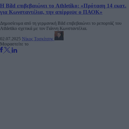
Η Bild επιβεβαιώνει το Athletiko: «Πρόταση 14 εκατ.
για Κωνσταντέλια, την απέρριψε ο ΠΑΟΚ»
Δημοσίευμα από τη γερμανική Bild επιβεβαιώνει το ρεπορτάζ του
Athletiko σχετικά με τον Γιάννη Κωνσταντέλια.
02.07.2025
Νίκος Τοσκίτσης
Μοιραστείτε το