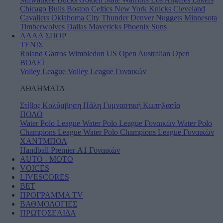
Chicago Bulls
Boston Celtics
New York Knicks
Cleveland
Cavaliers
Oklahoma City Thunder
Denver Nuggets
Minnesota
Timberwolves
Dallas Mavericks
Phoenix Suns
ΑΛΛΑ ΣΠΟΡ
ΤΕΝΙΣ
Roland Garros
Wimbledon
US Open
Australian Open
ΒΟΛΕΪ
Volley League
Volley League Γυναικών
ΑΘΛΗΜΑΤΑ
Στίβος
Κολύμβηση
Πάλη
Γυμναστική
Κωπηλασία
ΠΟΛΟ
Water Polo League
Water Polo League Γυναικών
Water Polo
Champions League
Water Polo Champions League Γυναικών
ΧΑΝΤΜΠΟΛ
Handball Premier
Α1 Γυναικών
AUTO - MOTO
VOICES
LIVESCORES
BET
ΠΡΟΓΡΑΜΜΑ TV
ΒΑΘΜΟΛΟΓΙΕΣ
ΠΡΩΤΟΣΕΛΙΔΑ