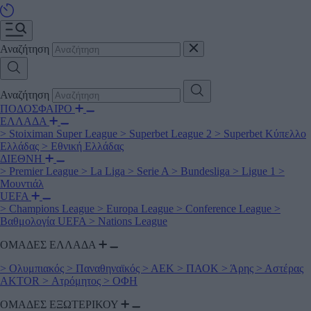
Αναζήτηση
Αναζήτηση
ΠΟΔΟΣΦΑΙΡΟ
ΕΛΛΑΔΑ
>
Stoiximan Super League
>
Superbet League 2
>
Superbet Κύπελλο
Ελλάδας
>
Εθνική Ελλάδας
ΔΙΕΘΝΗ
>
Premier League
>
La Liga
>
Serie A
>
Bundesliga
>
Ligue 1
>
Μουντιάλ
UEFA
>
Champions League
>
Europa League
>
Conference League
>
Βαθμολογία UEFA
>
Nations League
ΟΜΑΔΕΣ ΕΛΛΑΔΑ
>
Ολυμπιακός
>
Παναθηναϊκός
>
ΑΕΚ
>
ΠΑΟΚ
>
Άρης
>
Αστέρας
AKTOR
>
Ατρόμητος
>
ΟΦΗ
ΟΜΑΔΕΣ ΕΞΩΤΕΡΙΚΟΥ