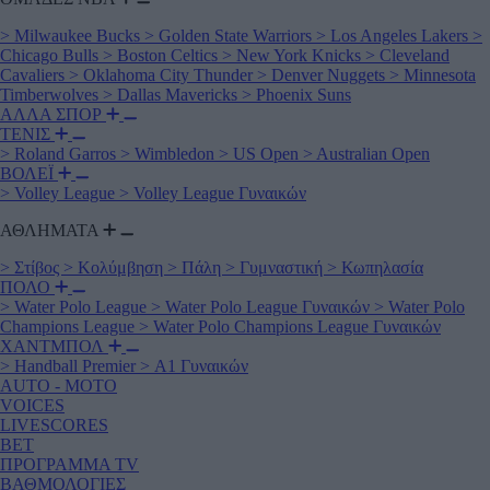
>
Milwaukee Bucks
>
Golden State Warriors
>
Los Angeles Lakers
>
Chicago Bulls
>
Boston Celtics
>
New York Knicks
>
Cleveland
Cavaliers
>
Oklahoma City Thunder
>
Denver Nuggets
>
Minnesota
Timberwolves
>
Dallas Mavericks
>
Phoenix Suns
ΑΛΛΑ ΣΠΟΡ
ΤΕΝΙΣ
>
Roland Garros
>
Wimbledon
>
US Open
>
Australian Open
ΒΟΛΕΪ
>
Volley League
>
Volley League Γυναικών
ΑΘΛΗΜΑΤΑ
>
Στίβος
>
Κολύμβηση
>
Πάλη
>
Γυμναστική
>
Κωπηλασία
ΠΟΛΟ
>
Water Polo League
>
Water Polo League Γυναικών
>
Water Polo
Champions League
>
Water Polo Champions League Γυναικών
ΧΑΝΤΜΠΟΛ
>
Handball Premier
>
Α1 Γυναικών
AUTO - MOTO
VOICES
LIVESCORES
BET
ΠΡΟΓΡΑΜΜΑ TV
ΒΑΘΜΟΛΟΓΙΕΣ