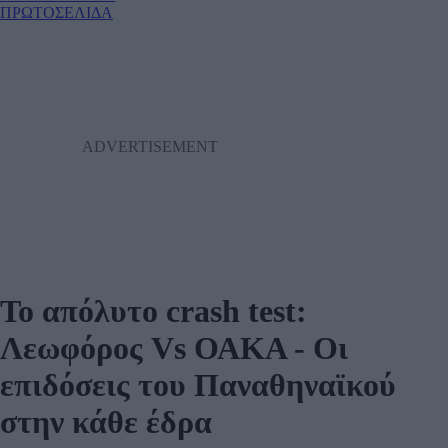
ΠΡΩΤΟΣΕΛΙΔΑ
Το απόλυτο crash test:
Λεωφόρος Vs ΟΑΚΑ - Οι
επιδόσεις του Παναθηναϊκού
στην κάθε έδρα