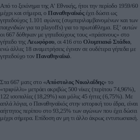
Από το ξεκίνημα της Α’ Εθνικής, ήτοι την περίοδο 1959/60
μέχρι και σήμερα, ο
Παναθηναϊκός
έχει δώσει ως
γηπεδούχος 1.101 αγώνες (συμπεριλαμβανομένων και των
παιχνιδιών για τα playoffs) για το πρωτάθλημα. Εξ’ αυτών
οι 667 δόθηκαν με γηπεδούχους τους «πράσινους» στο
γήπεδο της
Λεωφόρου
, οι 416 στο
Ολυμπιακό Στάδιο
,
ενώ άλλες 18 αναμετρήσεις έγιναν σε ουδέτερα γήπεδα με
γηπεδούχο τον
Παναθηναϊκό
.
Στα 667 ματς στο «
Απόστολος Νικολαΐδης
» το
«τριφύλλι» μετράει ακριβώς 500 νίκες (περίπου 74,96%),
122 ισοπαλίες (18,29%) και μόλις 45 ήττες (6,75%). Με
απλά λόγια, ο Παναθηναϊκός στην ιστορική του έδρα, είναι
αήττητος περίπου στο 93,25% των αγώνων που έχει δώσει
μέχρι σήμερα. Επίδοση αν μη τι άλλο άκρως εντυπωσιακή.