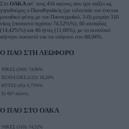
Στο
ΟΑΚΑ
απ’ τους 416 αγώνες που έχει παίξει ως
γηπεδούχος ο Παναθηναϊκός (με τελευταίο τον ένα και
μοναδικό φέτος με τον Πανσερραϊκό, 3-0) μετράει 310
νίκες (ποσοστό περίπου 74,52%%), 60 ισοπαλίες
(14,42%%) και 46 ήττες (11,06%), με το συνολικό
αήττητο ποσοστό του να «πέφτει» στο 88,94%.
Ο ΠΑΟ ΣΤΗ ΛΕΩΦΟΡΟ
ΝΙΚΕΣ (500): 74,96%
ΙΣΟΠΑΛΙΕΣ (122): 18,29%
ΗΤΤΕΣ (45): 6,75%%
Σε 667 αγώνες
Ο ΠΑΟ ΣΤΟ ΟΑΚΑ
ΝΙΚΕΣ (310): 74,52%