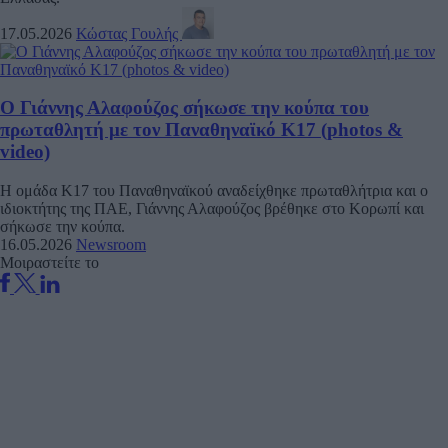
17.05.2026
Κώστας Γουλής
Ο Γιάννης Αλαφούζος σήκωσε την κούπα του
πρωταθλητή με τον Παναθηναϊκό Κ17 (photos &
video)
Η ομάδα Κ17 του Παναθηναϊκού αναδείχθηκε πρωταθλήτρια και ο
ιδιοκτήτης της ΠΑΕ, Γιάννης Αλαφούζος βρέθηκε στο Κορωπί και
σήκωσε την κούπα.
16.05.2026
Newsroom
Μοιραστείτε το