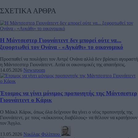
ΣΧΕΤΙΚΑ ΑΡΘΡΑ
Η Μάντσεστερ Γιουνάιτεντ δεν μπορεί ούτε να...
ξεφορτωθεί τον Ονάνα - «Αγκάθι» το οικονομικό
Προσπαθεί να πουλήσει τον Αντρέ Ονάνα αλλά δεν βρίσκει αγοραστή
η Μάντσεστερ Γιουνάιτεντ. Αιτία οι οικονομικές της απαιτήσεις.
14.05.2026
Newsroom
Έτοιμος να γίνει μόνιμος προπονητής της Μάντσεστερ
Γιουνάιτεντ ο Κάρικ
Ο Μάικλ Κάρικ, όπως όλα δείχνουν θα γίνει ο νέος προπονητής της
Γιουνάιτεντ, με τους «κόκκινους διαβόλους» να θέλουν να κρατήσουν
τον Άγγλο.
13.05.2026
Νικόλας Φιλίππου