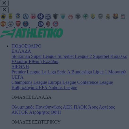
ΠΟΔΟΣΦΑΙΡΟ
ΕΛΛΑΔΑ
Stoiximan Super League
Superbet League 2
Superbet Κύπελλο
Ελλάδας
Εθνική Ελλάδας
ΔΙΕΘΝΗ
Premier League
La Liga
Serie A
Bundesliga
Ligue 1
Μουντιάλ
UEFA
Champions League
Europa League
Conference League
Βαθμολογία UEFA
Nations League
ΟΜΑΔΕΣ ΕΛΛΑΔΑ
Ολυμπιακός
Παναθηναϊκός
ΑΕΚ
ΠΑΟΚ
Άρης
Αστέρας
AKTOR
Ατρόμητος
ΟΦΗ
ΟΜΑΔΕΣ ΕΞΩΤΕΡΙΚΟΥ