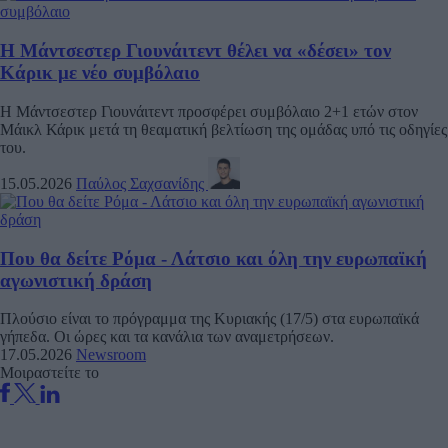
Η Μάντσεστερ Γιουνάιτεντ θέλει να «δέσει» τον
Κάρικ με νέο συμβόλαιο
Η Μάντσεστερ Γιουνάιτεντ προσφέρει συμβόλαιο 2+1 ετών στον
Μάικλ Κάρικ μετά τη θεαματική βελτίωση της ομάδας υπό τις οδηγίες
του.
15.05.2026
Παύλος Σαχσανίδης
Που θα δείτε Ρόμα - Λάτσιο και όλη την ευρωπαϊκή
αγωνιστική δράση
Πλούσιο είναι το πρόγραμμα της Κυριακής (17/5) στα ευρωπαϊκά
γήπεδα. Οι ώρες και τα κανάλια των αναμετρήσεων.
17.05.2026
Newsroom
Μοιραστείτε το