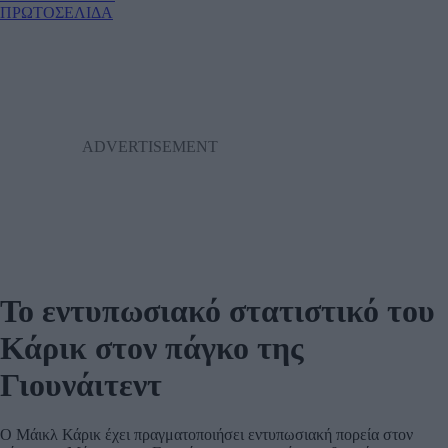
ΠΡΩΤΟΣΕΛΙΔΑ
Το εντυπωσιακό στατιστικό του
Κάρικ στον πάγκο της
Γιουνάιτεντ
Ο Μάικλ Κάρικ έχει πραγματοποιήσει εντυπωσιακή πορεία στον