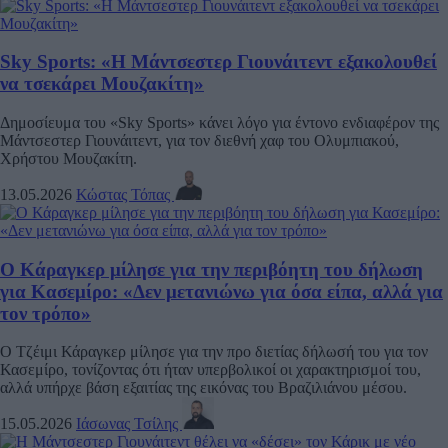
Sky Sports: «Η Μάντσεστερ Γιουνάιτεντ εξακολουθεί
να τσεκάρει Μουζακίτη»
Δημοσίευμα του «Sky Sports» κάνει λόγο για έντονο ενδιαφέρον της
Μάντσεστερ Γιουνάιτεντ, για τον διεθνή χαφ του Ολυμπιακού,
Χρήστου Μουζακίτη.
13.05.2026
Κώστας Τόπας
Ο Κάραγκερ μίλησε για την περιβόητη του δήλωση
για Κασεμίρο: «Δεν μετανιώνω για όσα είπα, αλλά για
τον τρόπο»
Ο Τζέιμι Κάραγκερ μίλησε για την προ διετίας δήλωσή του για τον
Κασεμίρο, τονίζοντας ότι ήταν υπερβολικοί οι χαρακτηρισμοί του,
αλλά υπήρχε βάση εξαιτίας της εικόνας του Βραζιλιάνου μέσου.
15.05.2026
Ιάσωνας Τσίλης