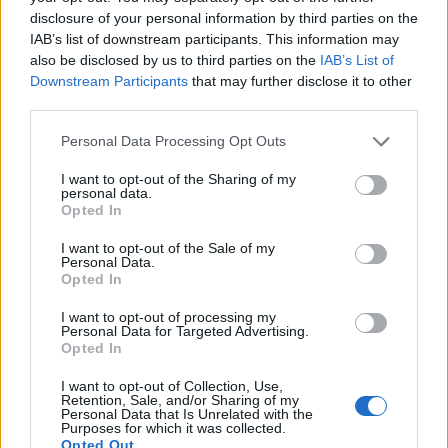
Αρκετή συζήτηση υπήρξε αυτούς τους μήνες αναφορικά με
disclosure of your personal information by third parties on the
το μέλλον του Κάρικ στον σύλλογο και κατά πόσο θα
IAB’s list of downstream participants. This information may
μπορούσε να συνεχίσει και τη νέα σεζόν. Αρκετοί
also be disclosed by us to third parties on the
IAB’s List of
υποστήριζαν ότι δεν είναι ακόμα έτοιμος για να οδηγήσει
Downstream Participants
that may further disclose it to other
την ομάδα σε τίτλους και ότι χρειάζεται κάποιος πιο...
third parties.
μπαρουτοκαπνισμένος στη θέση του.
Please note that this website/app uses one or more Google
Personal Data Processing Opt Outs
services and may gather and store information including but
not limited to your visit or usage behaviour. You may click to
I want to opt-out of the Sharing of my
personal data.
grant or deny consent to Google and its third-party tags to
Τα αποτελέσματα όμως, μιλούσαν από μόνα τους και η
Opted In
use your data for below specified purposes in below Google
αναγέννηση της Γιουνάιτεντ, οδήγησε τη διοίκηση των
consent section.
I want to opt-out of the Sale of my
«κόκκινων διάβολων» να δώσει το «πράσινο φως» για
Personal Data.
παραμονή του και τη νέα σεζόν, κάτι που ακόμα δεν έχει
Opted In
επισημοποιηθεί,
αλλά τα ρεπορτάζ στην Αγγλία, το
I want to opt-out of processing my
θεωρούν σχεδόν σίγουρο
.
Personal Data for Targeted Advertising.
Opted In
Τα νούμερα του
Κάρικ
είναι αν μη τι άλλο εντυπωσιακά,
I want to opt-out of Collection, Use,
με το ποσοστό νικών του στον πάγκο της Γιουνάιτεντ, να
Retention, Sale, and/or Sharing of my
Personal Data that Is Unrelated with the
ανέρχεται στο
64,7%
, αριθμός που δεν έχει εμφανιστεί από
Purposes for which it was collected.
την απόσυρση του Φέργκιουσον κι έπειτα. Ο αμέσως
Opted Out