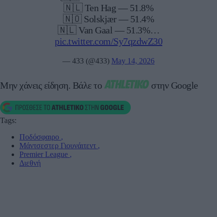
🇳🇱 Ten Hag — 51.8%
🇳🇴 Solskjær — 51.4%
🇳🇱 Van Gaal — 51.3%…
pic.twitter.com/Sy7qzdwZ30
— 433 (@433)
May 14, 2026
Μην χάνεις είδηση.
Βάλε το
στην Google
Tags:
Ποδόσφαιρο
,
Μάντσεστερ Γιουνάιτεντ
,
Premier League
,
Διεθνή