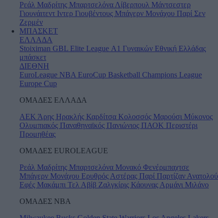
Ρεάλ Μαδρίτης
Μπαρτσελόνα
Λίβερπουλ
Μάντσεστερ
Γιουνάιτεντ
Ιντερ
Γιουβέντους
Μπάγερν Μονάχου
Παρί Σεν
Ζερμέν
ΜΠΑΣΚΕΤ
ΕΛΛΑΔΑ
Stoiximan GBL
Elite League
Α1 Γυναικών
Εθνική Ελλάδας
μπάσκετ
ΔΙΕΘΝΗ
EuroLeague
NBA
EuroCup
Basketball Champions League
Europe Cup
ΟΜΑΔΕΣ ΕΛΛΑΔΑ
ΑΕΚ
Άρης
Ηρακλής
Καρδίτσα
Κολοσσός
Μαρούσι
Μύκονος
Ολυμπιακός
Παναθηναϊκός
Πανιώνιος
ΠΑΟΚ
Περιστέρι
Προμηθέας
ΟΜΑΔΕΣ EUROLEAGUE
Ρεάλ Μαδρίτης
Μπαρτσελόνα
Μονακό
Φενέρμπαχτσε
Μπάγερν Μονάχου
Ερυθρός Αστέρας
Παρί
Παρτίζαν
Ανατολού
Εφές
Μακάμπι Τελ Αβίβ
Ζαλγκίρις Κάουνας
Αρμάνι Μιλάνο
ΟΜΑΔΕΣ ΝΒΑ
Milwaukee Bucks
Golden State Warriors
Los Angeles Lakers