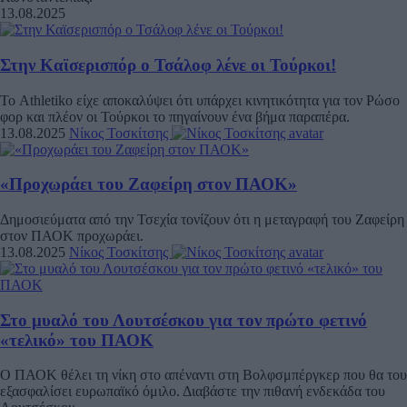
13.08.2025
Στην Καϊσερισπόρ ο Τσάλοφ λένε οι Τούρκοι!
Το Athletiko είχε αποκαλύψει ότι υπάρχει κινητικότητα για τον Ρώσο
φορ και πλέον οι Τούρκοι το πηγαίνουν ένα βήμα παραπέρα.
13.08.2025
Νίκος Τοσκίτσης
«Προχωράει του Ζαφείρη στον ΠΑΟΚ»
Δημοσιεύματα από την Τσεχία τονίζουν ότι η μεταγραφή του Ζαφείρη
στον ΠΑΟΚ προχωράει.
13.08.2025
Νίκος Τοσκίτσης
Στο μυαλό του Λουτσέσκου για τον πρώτο φετινό
«τελικό» του ΠΑΟΚ
Ο ΠΑΟΚ θέλει τη νίκη στο απέναντι στη Βολφσμπέργκερ που θα του
εξασφαλίσει ευρωπαϊκό όμιλο. Διαβάστε την πιθανή ενδεκάδα του