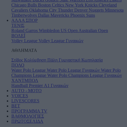
Chicago Bulls
Boston Celtics
New York Knicks
Cleveland
Cavaliers
Oklahoma City Thunder
Denver Nuggets
Minnesota
Timberwolves
Dallas Mavericks
Phoenix Suns
ΑΛΛΑ ΣΠΟΡ
ΤΕΝΙΣ
Roland Garros
Wimbledon
US Open
Australian Open
ΒΟΛΕΪ
Volley League
Volley League Γυναικών
ΑΘΛΗΜΑΤΑ
Στίβος
Κολύμβηση
Πάλη
Γυμναστική
Κωπηλασία
ΠΟΛΟ
Water Polo League
Water Polo League Γυναικών
Water Polo
Champions League
Water Polo Champions League Γυναικών
ΧΑΝΤΜΠΟΛ
Handball Premier
Α1 Γυναικών
AUTO - MOTO
VOICES
LIVESCORES
BET
ΠΡΟΓΡΑΜΜΑ TV
ΒΑΘΜΟΛΟΓΙΕΣ
ΠΡΩΤΟΣΕΛΙΔΑ