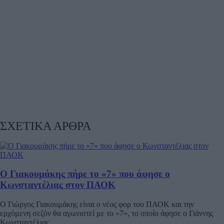
ΣΧΕΤΙΚΑ ΑΡΘΡΑ
Ο Γιακουμάκης πήρε το «7» που άφησε ο
Κωνσταντέλιας στον ΠΑΟΚ
Ο Γιώργος Γιακουμάκης είναι ο νέος φορ του ΠΑΟΚ και την
ερχόμενη σεζόν θα αγωνιστεί με το «7», το οποίο άφησε ο Γιάννης
Κωνσταντέλιας.