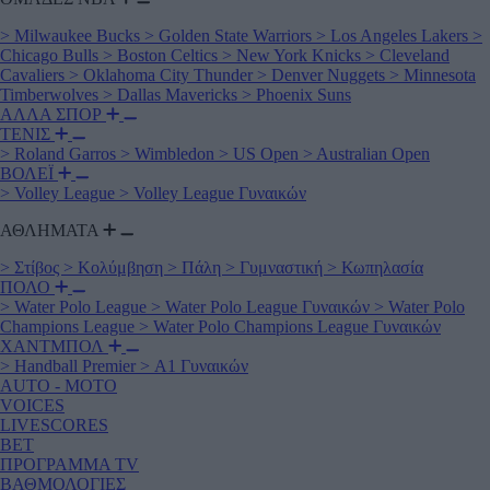
>
Milwaukee Bucks
>
Golden State Warriors
>
Los Angeles Lakers
>
Chicago Bulls
>
Boston Celtics
>
New York Knicks
>
Cleveland
Cavaliers
>
Oklahoma City Thunder
>
Denver Nuggets
>
Minnesota
Timberwolves
>
Dallas Mavericks
>
Phoenix Suns
ΑΛΛΑ ΣΠΟΡ
ΤΕΝΙΣ
>
Roland Garros
>
Wimbledon
>
US Open
>
Australian Open
ΒΟΛΕΪ
>
Volley League
>
Volley League Γυναικών
ΑΘΛΗΜΑΤΑ
>
Στίβος
>
Κολύμβηση
>
Πάλη
>
Γυμναστική
>
Κωπηλασία
ΠΟΛΟ
>
Water Polo League
>
Water Polo League Γυναικών
>
Water Polo
Champions League
>
Water Polo Champions League Γυναικών
ΧΑΝΤΜΠΟΛ
>
Handball Premier
>
Α1 Γυναικών
AUTO - MOTO
VOICES
LIVESCORES
BET
ΠΡΟΓΡΑΜΜΑ TV
ΒΑΘΜΟΛΟΓΙΕΣ