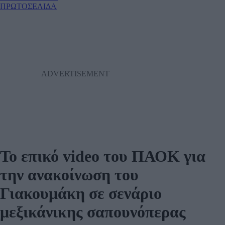
ΠΡΩΤΟΣΕΛΙΔΑ
Το επικό video του ΠΑΟΚ για
την ανακοίνωση του
Γιακουμάκη σε σενάριο
μεξικάνικης σαπουνόπερας