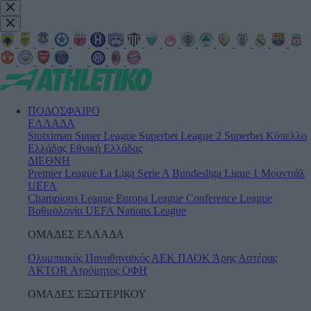
ΠΟΔΟΣΦΑΙΡΟ
ΕΛΛΑΔΑ
Stoiximan Super League
Superbet League 2
Superbet Κύπελλο
Ελλάδας
Εθνική Ελλάδας
ΔΙΕΘΝΗ
Premier League
La Liga
Serie A
Bundesliga
Ligue 1
Μουντιάλ
UEFA
Champions League
Europa League
Conference League
Βαθμολογία UEFA
Nations League
ΟΜΑΔΕΣ ΕΛΛΑΔΑ
Ολυμπιακός
Παναθηναϊκός
ΑΕΚ
ΠΑΟΚ
Άρης
Αστέρας
AKTOR
Ατρόμητος
ΟΦΗ
ΟΜΑΔΕΣ ΕΞΩΤΕΡΙΚΟΥ