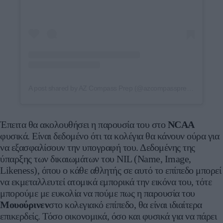
A post shared by AZ Compass Prep (@azcompassprephoops)
Έπειτα θα ακολουθήσει η παρουσία του στο
NCAA
φυσικά. Είναι δεδομένο ότι τα κολέγια θα κάνουν ούρα για
να εξασφαλίσουν την υπογραφή του. Δεδομένης της
ύπαρξης των δικαιωμάτων του NIL (Name, Image,
Likeness), όπου ο κάθε αθλητής σε αυτό το επίπεδο μπορεί
να εκμεταλλευτεί ατομικά εμπορικά την εικόνα του, τότε
μπορούμε με ευκολία να πούμε πως η παρουσία του
Μουούρινεν
στο κολεγιακό επίπεδο, θα είναι ιδιαίτερα
επικερδείς. Τόσο οικονομικά, όσο και φυσικά για να πάρει