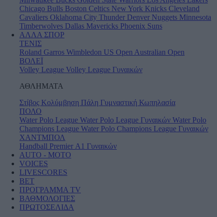
Chicago Bulls
Boston Celtics
New York Knicks
Cleveland
Cavaliers
Oklahoma City Thunder
Denver Nuggets
Minnesota
Timberwolves
Dallas Mavericks
Phoenix Suns
ΑΛΛΑ ΣΠΟΡ
ΤΕΝΙΣ
Roland Garros
Wimbledon
US Open
Australian Open
ΒΟΛΕΪ
Volley League
Volley League Γυναικών
ΑΘΛΗΜΑΤΑ
Στίβος
Κολύμβηση
Πάλη
Γυμναστική
Κωπηλασία
ΠΟΛΟ
Water Polo League
Water Polo League Γυναικών
Water Polo
Champions League
Water Polo Champions League Γυναικών
ΧΑΝΤΜΠΟΛ
Handball Premier
Α1 Γυναικών
AUTO - MOTO
VOICES
LIVESCORES
BET
ΠΡΟΓΡΑΜΜΑ TV
ΒΑΘΜΟΛΟΓΙΕΣ
ΠΡΩΤΟΣΕΛΙΔΑ