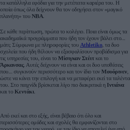
τα κατάλληλα εφόδια για την μετέπειτα καριέρα του. Η
οποία όπως όλα δείχνουν θα τον οδηγήσει στον «μαγικό
πλανήτη» του
NBA
.
Σε κάθε περίπτωση, πρώτα το κολέγιο. Ποια είναι όμως τα
ακαδημαϊκά προγράμματα που ήδη τον έχουν βάλει στο...
μάτι; Σύμφωνα με πληροφορίες του
Athletiko
, τα δυο
σχολεία που ήδη θέλουν να εξασφαλίσουν προβάδισμα για
τις υπηρεσίες του, είναι το
Μίσιγκαν
Στέιτ
και το
Άρκανσας
. Αυτές δείχνουν να είναι και οι δυο υποθέσεις
που... συγκινούν περισσότερο και τον ίδιο τον
Μουόρινεν
,
ώστε να κάνει την επιλογή και να μεταφέρει εκεί τα ταλέντα
του. Στο παιχνίδι βρίσκεται λίγο πιο διακριτικά η
Ιντιάνα
και το
Κεντάκι
.
Από εκεί και στο εξής, είναι βέβαιο ότι όλο και
περισσότερες ομάδες και σχολές θα εμφανίζονται στο
προσκήνιο για τον νεαρό, με τον ίδιο να αποτελεί ένα από