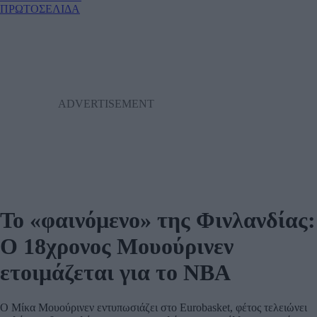
ΠΡΩΤΟΣΕΛΙΔΑ
Το «φαινόμενο» της Φινλανδίας:
Ο 18χρονος Μουούρινεν
ετοιμάζεται για το NBA
Ο Μίκα Μουούρινεν εντυπωσιάζει στο Eurobasket, φέτος τελειώνει