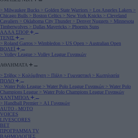
>
Milwaukee Bucks
>
Golden State Warriors
>
Los Angeles Lakers
>
Chicago Bulls
>
Boston Celtics
>
New York Knicks
>
Cleveland
Cavaliers
>
Oklahoma City Thunder
>
Denver Nuggets
>
Minnesota
Timberwolves
>
Dallas Mavericks
>
Phoenix Suns
ΑΛΛΑ ΣΠΟΡ
ΤΕΝΙΣ
>
Roland Garros
>
Wimbledon
>
US Open
>
Australian Open
ΒΟΛΕΪ
>
Volley League
>
Volley League Γυναικών
ΑΘΛΗΜΑΤΑ
>
Στίβος
>
Κολύμβηση
>
Πάλη
>
Γυμναστική
>
Κωπηλασία
ΠΟΛΟ
>
Water Polo League
>
Water Polo League Γυναικών
>
Water Polo
Champions League
>
Water Polo Champions League Γυναικών
ΧΑΝΤΜΠΟΛ
>
Handball Premier
>
Α1 Γυναικών
AUTO - MOTO
VOICES
LIVESCORES
BET
ΠΡΟΓΡΑΜΜΑ TV
ΒΑΘΜΟΛΟΓΙΕΣ