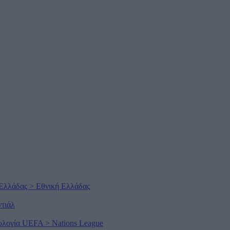
 Ελλάδας
>
Εθνική Ελλάδας
τιάλ
ολογία UEFA
>
Nations League