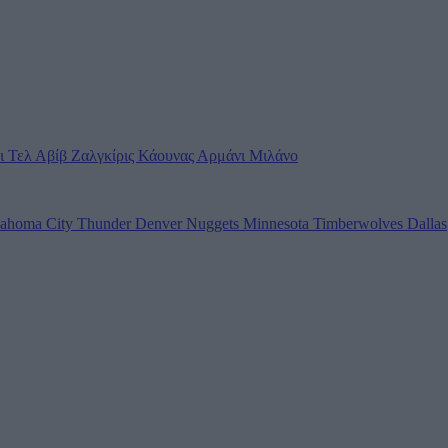
ι Τελ Αβίβ
Ζαλγκίρις Κάουνας
Αρμάνι Μιλάνο
ahoma City Thunder
Denver Nuggets
Minnesota Timberwolves
Dallas