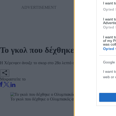
I want t
Opted 
I want 
Advertis
Opted 
I want t
of my P
was col
To γκολ που δέχθηκε ο Ολυμπιακ
Opted 
Google 
H Χέρενφεν άνοιξε το σκορ στο 28ο λεπτό στο φιλικό κόντρα στον 
I want t
web or d
Μοιραστείτε το
Το γκολ που δέχθηκε ο Ολυμπιακός από τη Χέρενφεν / Πηγή: S