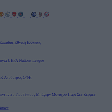
 Ελλάδας
Εθνική Ελλάδας
ογία UEFA
Nations League
OR
Ατρόμητος
ΟΦΗ
τεντ
Ιντερ
Γιουβέντους
Μπάγερν Μονάχου
Παρί Σεν Ζερμέν
άσκετ