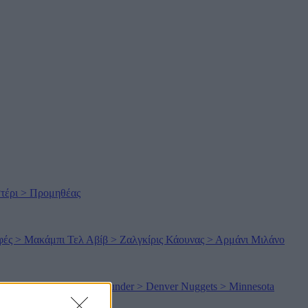
τέρι
>
Προμηθέας
φές
>
Μακάμπι Τελ Αβίβ
>
Ζαλγκίρις Κάουνας
>
Αρμάνι Μιλάνο
iers
>
Oklahoma City Thunder
>
Denver Nuggets
>
Minnesota