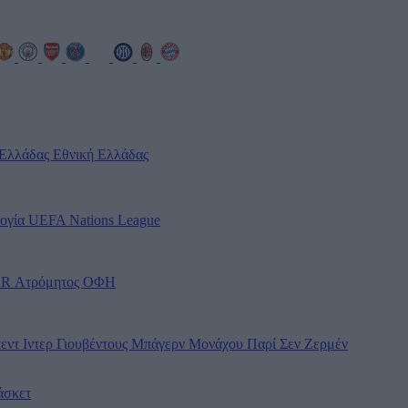
 Ελλάδας
Εθνική Ελλάδας
ογία UEFA
Nations League
OR
Ατρόμητος
ΟΦΗ
τεντ
Ιντερ
Γιουβέντους
Μπάγερν Μονάχου
Παρί Σεν Ζερμέν
άσκετ