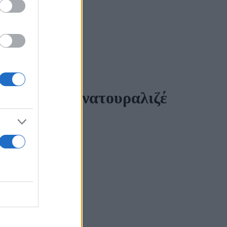
ια να γίνει νατουραλιζέ
κατομμυρίων δολαρίων!