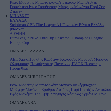
Ρεάλ Μαδρίτης
Μπαρτσελόνα
Λίβερπουλ
Μάντσεστερ
Γιουνάιτεντ
Ιντερ
Γιουβέντους
Μπάγερν Μονάχου
Παρί Σεν
Ζερμέν
ΜΠΑΣΚΕΤ
ΕΛΛΑΔΑ
Stoiximan GBL
Elite League
Α1 Γυναικών
Εθνική Ελλάδας
μπάσκετ
ΔΙΕΘΝΗ
EuroLeague
NBA
EuroCup
Basketball Champions League
Europe Cup
ΟΜΑΔΕΣ ΕΛΛΑΔΑ
ΑΕΚ
Άρης
Ηρακλής
Καρδίτσα
Κολοσσός
Μαρούσι
Μύκονος
Ολυμπιακός
Παναθηναϊκός
Πανιώνιος
ΠΑΟΚ
Περιστέρι
Προμηθέας
ΟΜΑΔΕΣ EUROLEAGUE
Ρεάλ Μαδρίτης
Μπαρτσελόνα
Μονακό
Φενέρμπαχτσε
Μπάγερν Μονάχου
Ερυθρός Αστέρας
Παρί
Παρτίζαν
Ανατολού
Εφές
Μακάμπι Τελ Αβίβ
Ζαλγκίρις Κάουνας
Αρμάνι Μιλάνο
ΟΜΑΔΕΣ ΝΒΑ
Milwaukee Bucks
Golden State Warriors
Los Angeles Lakers