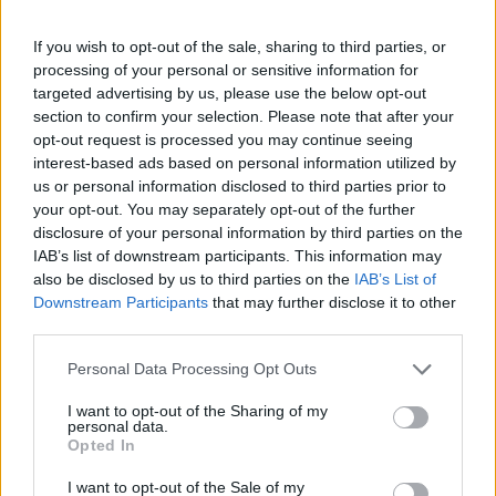
If you wish to opt-out of the sale, sharing to third parties, or
processing of your personal or sensitive information for
Δημοσιεύτηκε: 24.09.2025
targeted advertising by us, please use the below opt-out
section to confirm your selection. Please note that after your
opt-out request is processed you may continue seeing
interest-based ads based on personal information utilized by
us or personal information disclosed to third parties prior to
your opt-out. You may separately opt-out of the further
disclosure of your personal information by third parties on the
IAB’s list of downstream participants. This information may
also be disclosed by us to third parties on the
IAB’s List of
Downstream Participants
that may further disclose it to other
third parties.
Please note that this website/app uses one or more Google
Personal Data Processing Opt Outs
services and may gather and store information including but
Μην χάνεις είδηση.
Βάλε το
στην Google
not limited to your visit or usage behaviour. You may click to
I want to opt-out of the Sharing of my
personal data.
grant or deny consent to Google and its third-party tags to
Opted In
use your data for below specified purposes in below Google
consent section.
I want to opt-out of the Sale of my