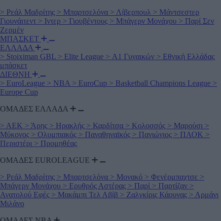
>
Ρεάλ Μαδρίτης
>
Μπαρτσελόνα
>
Λίβερπουλ
>
Μάντσεστερ
Γιουνάιτεντ
>
Ιντερ
>
Γιουβέντους
>
Μπάγερν Μονάχου
>
Παρί Σεν
Ζερμέν
ΜΠΑΣΚΕΤ
ΕΛΛΑΔΑ
>
Stoiximan GBL
>
Elite League
>
Α1 Γυναικών
>
Εθνική Ελλάδας
μπάσκετ
ΔΙΕΘΝΗ
>
EuroLeague
>
NBA
>
EuroCup
>
Basketball Champions League
>
Europe Cup
ΟΜΑΔΕΣ ΕΛΛΑΔΑ
>
ΑΕΚ
>
Άρης
>
Ηρακλής
>
Καρδίτσα
>
Κολοσσός
>
Μαρούσι
>
Μύκονος
>
Ολυμπιακός
>
Παναθηναϊκός
>
Πανιώνιος
>
ΠΑΟΚ
>
Περιστέρι
>
Προμηθέας
ΟΜΑΔΕΣ EUROLEAGUE
>
Ρεάλ Μαδρίτης
>
Μπαρτσελόνα
>
Μονακό
>
Φενέρμπαχτσε
>
Μπάγερν Μονάχου
>
Ερυθρός Αστέρας
>
Παρί
>
Παρτίζαν
>
Ανατολού Εφές
>
Μακάμπι Τελ Αβίβ
>
Ζαλγκίρις Κάουνας
>
Αρμάνι
Μιλάνο
ΟΜΑΔΕΣ ΝΒΑ