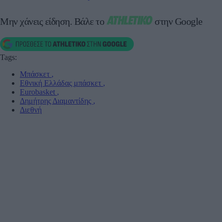
Μην χάνεις είδηση.
Βάλε το
στην Google
Tags:
Μπάσκετ
,
Εθνική Ελλάδας μπάσκετ
,
Eurobasket
,
Δημήτρης Διαμαντίδης
,
Διεθνή