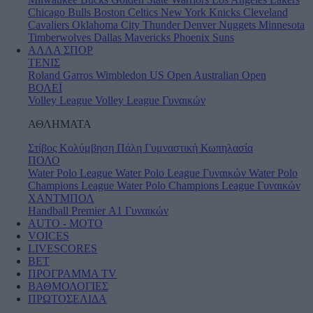
Chicago Bulls
Boston Celtics
New York Knicks
Cleveland
Cavaliers
Oklahoma City Thunder
Denver Nuggets
Minnesota
Timberwolves
Dallas Mavericks
Phoenix Suns
ΑΛΛΑ ΣΠΟΡ
ΤΕΝΙΣ
Roland Garros
Wimbledon
US Open
Australian Open
ΒΟΛΕΪ
Volley League
Volley League Γυναικών
ΑΘΛΗΜΑΤΑ
Στίβος
Κολύμβηση
Πάλη
Γυμναστική
Κωπηλασία
ΠΟΛΟ
Water Polo League
Water Polo League Γυναικών
Water Polo
Champions League
Water Polo Champions League Γυναικών
ΧΑΝΤΜΠΟΛ
Handball Premier
Α1 Γυναικών
AUTO - MOTO
VOICES
LIVESCORES
BET
ΠΡΟΓΡΑΜΜΑ TV
ΒΑΘΜΟΛΟΓΙΕΣ
ΠΡΩΤΟΣΕΛΙΔΑ