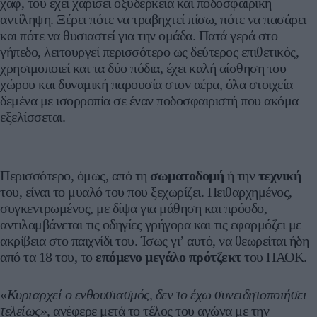
χαφ, του έχει χαρίσει οξυδέρκεια και ποδοσφαιρική
αντίληψη. Ξέρει πότε να τραβηχτεί πίσω, πότε να πασάρει
και πότε να θυσιαστεί για την ομάδα. Πατά γερά στο
γήπεδο, λειτουργεί περισσότερο ως δεύτερος επιθετικός,
χρησιμοποιεί και τα δύο πόδια, έχει καλή αίσθηση του
χώρου και δυναμική παρουσία στον αέρα, όλα στοιχεία
δεμένα με ισορροπία σε έναν ποδοσφαιριστή που ακόμα
εξελίσσεται.
Περισσότερο, όμως, από τη
σωματοδομή
ή την
τεχνική
του, είναι το μυαλό του που ξεχωρίζει. Πειθαρχημένος,
συγκεντρωμένος, με δίψα για μάθηση και πρόοδο,
αντιλαμβάνεται τις οδηγίες γρήγορα και τις εφαρμόζει με
ακρίβεια στο παιχνίδι του. Ίσως γι’ αυτό, να θεωρείται ήδη
από τα 18 του, το
επόμενο μεγάλο πρότζεκτ
του ΠΑΟΚ.
«
Κυριαρχεί ο ενθουσιασμός, δεν το έχω συνειδητοποιήσει
τελείως»,
ανέφερε μετά το τέλος του αγώνα με την