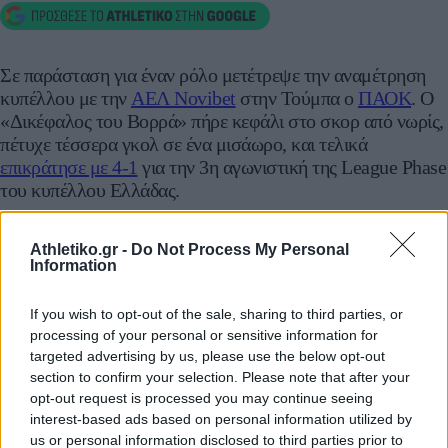
Σε παράσταση για έναν ρόλο μετέτρεψε την αναμέτρηση
κυπέλλου με την
ΑΕΛ Novibet
στην Τούμπα ο
ΠΑΟΚ
. Ο
«Δικέφαλος του Βορρά» πήρε κεφάλι στο σκορ από νωρίς,
πέτυχε τέσσερα γκολ σε ένα μισάωρο, και τελικά
επικράτησε με 4-1
για την 3η αγωνιστική της League Phase
του κυπέλλου Ελλάδας.
Athletiko.gr -
Do Not Process My Personal
Information
Με τον Ιβανούσετς να ανοίγει το σκορ
με ένα
καταπληκτικό γκολ, στο 12ο λεπτό ο Κωνσταντέλιας
If you wish to opt-out of the sale, sharing to third parties, or
διπλασίασε τα τέρματα, πέντε λεπτά αργότερα ο
processing of your personal or sensitive information for
Ντεσπόντοφ από την άσπρη βούλα ανέβασε τον δείκτη του
targeted advertising by us, please use the below opt-out
σκορ στο 3-0, για να έρθει η ώρα του
Ανέστη Μύθου
.
section to confirm your selection. Please note that after your
Επειτα από σέντρα από δεξιά του Ντεσπόντοφ, ο 18χρονος
opt-out request is processed you may continue seeing
μεσοεπιθετικός με θαυμάσιο πλασέ με τη μία έστειλε την
interest-based ads based on personal information utilized by
μπάλα στα αντίπαλα δίχτυα για το 4-0. Αυτό ήταν και το
us or personal information disclosed to third parties prior to