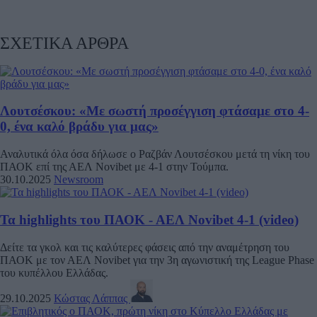
ΣΧΕΤΙΚΑ ΑΡΘΡΑ
Λουτσέσκου: «Με σωστή προσέγγιση φτάσαμε στο 4-
0, ένα καλό βράδυ για μας»
Αναλυτικά όλα όσα δήλωσε ο Ραζβάν Λουτσέσκου μετά τη νίκη του
ΠΑΟΚ επί της ΑΕΛ Novibet με 4-1 στην Τούμπα.
30.10.2025
Newsroom
Τα highlights του ΠΑΟΚ - ΑΕΛ Novibet 4-1 (video)
Δείτε τα γκολ και τις καλύτερες φάσεις από την αναμέτρηση του
ΠΑΟΚ με τον ΑΕΛ Novibet για την 3η αγωνιστική της League Phase
του κυπέλλου Ελλάδας.
29.10.2025
Κώστας Λάππας