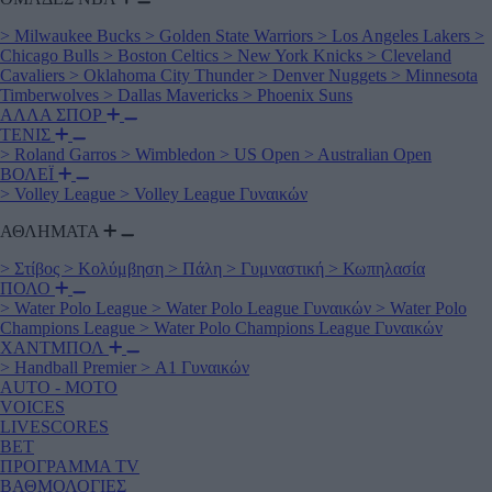
>
Milwaukee Bucks
>
Golden State Warriors
>
Los Angeles Lakers
>
Chicago Bulls
>
Boston Celtics
>
New York Knicks
>
Cleveland
Cavaliers
>
Oklahoma City Thunder
>
Denver Nuggets
>
Minnesota
Timberwolves
>
Dallas Mavericks
>
Phoenix Suns
ΑΛΛΑ ΣΠΟΡ
ΤΕΝΙΣ
>
Roland Garros
>
Wimbledon
>
US Open
>
Australian Open
ΒΟΛΕΪ
>
Volley League
>
Volley League Γυναικών
ΑΘΛΗΜΑΤΑ
>
Στίβος
>
Κολύμβηση
>
Πάλη
>
Γυμναστική
>
Κωπηλασία
ΠΟΛΟ
>
Water Polo League
>
Water Polo League Γυναικών
>
Water Polo
Champions League
>
Water Polo Champions League Γυναικών
ΧΑΝΤΜΠΟΛ
>
Handball Premier
>
Α1 Γυναικών
AUTO - MOTO
VOICES
LIVESCORES
BET
ΠΡΟΓΡΑΜΜΑ TV
ΒΑΘΜΟΛΟΓΙΕΣ