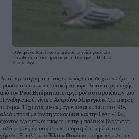
Ο Αντριάνο Μπρέγκου σημείωσε το τρίτο γκολ του
Παναθηναϊκού στο φιλικό με τη Βέστερλο - ΠΗΓΗ:
Eurokinissi
Αυτή την στιγμή, ο μόνος «μικρός» που δείχνει να έχει τα
προσόντα και την προοπτική να πάρει λεπτά συμμετοχής
από τον
Ρουί Βιτόρια
και ενεργό ρόλο στο ροτέισιον του
Παναθηναϊκού, είναι ο
Αντριάνο Μπρέγκου
. Ο... μικρός
το δέμας 19χρονος μέσος, αγωνίζεται κυρίως στο «8»,
αλλά μπορεί με άνεση να καλύψει και την θέση «10»,
έχοντας εξαιρετικές επαφές με την μπάλα και βγάζοντας
πολύ μεγάλη ένταση στο πρεσάρισμά του μέσα στο
γήπεδο. Επιπλέον, ο
Έλτον Φικάι
που πήρε λίγα λεπτά