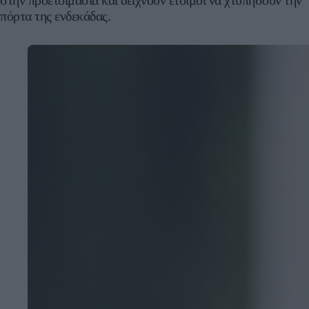
πόρτα της ενδεκάδας.