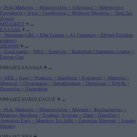
>
Ρεάλ Μαδρίτης
>
Μπαρτσελόνα
>
Λίβερπουλ
>
Μάντσεστερ
Γιουνάιτεντ
>
Ιντερ
>
Γιουβέντους
>
Μπάγερν Μονάχου
>
Παρί Σεν
Ζερμέν
ΜΠΑΣΚΕΤ
ΕΛΛΑΔΑ
>
Stoiximan GBL
>
Elite League
>
Α1 Γυναικών
>
Εθνική Ελλάδας
μπάσκετ
ΔΙΕΘΝΗ
>
EuroLeague
>
NBA
>
EuroCup
>
Basketball Champions League
>
Europe Cup
ΟΜΑΔΕΣ ΕΛΛΑΔΑ
>
ΑΕΚ
>
Άρης
>
Ηρακλής
>
Καρδίτσα
>
Κολοσσός
>
Μαρούσι
>
Μύκονος
>
Ολυμπιακός
>
Παναθηναϊκός
>
Πανιώνιος
>
ΠΑΟΚ
>
Περιστέρι
>
Προμηθέας
ΟΜΑΔΕΣ EUROLEAGUE
>
Ρεάλ Μαδρίτης
>
Μπαρτσελόνα
>
Μονακό
>
Φενέρμπαχτσε
>
Μπάγερν Μονάχου
>
Ερυθρός Αστέρας
>
Παρί
>
Παρτίζαν
>
Ανατολού Εφές
>
Μακάμπι Τελ Αβίβ
>
Ζαλγκίρις Κάουνας
>
Αρμάνι
Μιλάνο
ΟΜΑΔΕΣ ΝΒΑ