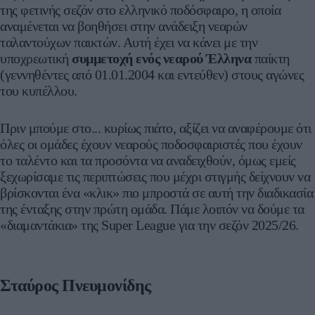
της φετινής σεζόν στο ελληνικό ποδόσφαιρο, η οποία
αναμένεται να βοηθήσει στην ανάδειξη νεαρών
ταλαντούχων παικτών. Αυτή έχει να κάνει με την
υποχρεωτική
συμμετοχή ενός νεαρού Έλληνα
παίκτη
(γεννηθέντες από 01.01.2004 και εντεύθεν) στους αγώνες
του κυπέλλου.
Πριν μπούμε στο... κυρίως πιάτο, αξίζει να αναφέρουμε ότι
όλες οι ομάδες έχουν νεαρούς ποδοσφαιριστές που έχουν
το ταλέντο και τα προσόντα να αναδειχθούν, όμως εμείς
ξεχωρίσαμε τις περιπτώσεις που μέχρι στιγμής δείχνουν να
βρίσκονται ένα «κλικ» πιο μπροστά σε αυτή την διαδικασία
της ένταξης στην πρώτη ομάδα. Πάμε λοιπόν να δούμε τα
«διαμαντάκια» της Super League για την σεζόν 2025/26.
Σταύρος Πνευμονίδης