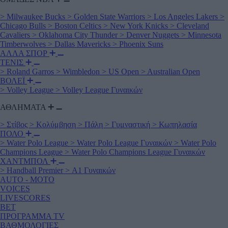
>
Milwaukee Bucks
>
Golden State Warriors
>
Los Angeles Lakers
>
Chicago Bulls
>
Boston Celtics
>
New York Knicks
>
Cleveland
Cavaliers
>
Oklahoma City Thunder
>
Denver Nuggets
>
Minnesota
Timberwolves
>
Dallas Mavericks
>
Phoenix Suns
ΑΛΛΑ ΣΠΟΡ
ΤΕΝΙΣ
>
Roland Garros
>
Wimbledon
>
US Open
>
Australian Open
ΒΟΛΕΪ
>
Volley League
>
Volley League Γυναικών
ΑΘΛΗΜΑΤΑ
>
Στίβος
>
Κολύμβηση
>
Πάλη
>
Γυμναστική
>
Κωπηλασία
ΠΟΛΟ
>
Water Polo League
>
Water Polo League Γυναικών
>
Water Polo
Champions League
>
Water Polo Champions League Γυναικών
ΧΑΝΤΜΠΟΛ
>
Handball Premier
>
Α1 Γυναικών
AUTO - MOTO
VOICES
LIVESCORES
BET
ΠΡΟΓΡΑΜΜΑ TV
ΒΑΘΜΟΛΟΓΙΕΣ