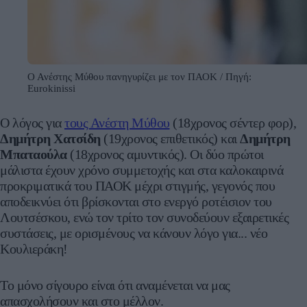
Ο Ανέστης Μύθου πανηγυρίζει με τον ΠΑΟΚ / Πηγή:
Eurokinissi
Ο λόγος για
τους Ανέστη Μύθου
(18χρονος σέντερ φορ),
Δημήτρη Χατσίδη
(19χρονος επιθετικός) και
Δημήτρη
Μπαταούλα
(18χρονος αμυντικός). Οι δύο πρώτοι
μάλιστα έχουν χρόνο συμμετοχής και στα καλοκαιρινά
προκριματικά του ΠΑΟΚ μέχρι στιγμής, γεγονός που
αποδεικνύει ότι βρίσκονται στο ενεργό ροτέισιον του
Λουτσέσκου, ενώ τον τρίτο τον συνοδεύουν εξαιρετικές
συστάσεις, με ορισμένους να κάνουν λόγο για... νέο
Κουλιεράκη!
Το μόνο σίγουρο είναι ότι αναμένεται να μας
απασχολήσουν και στο μέλλον.