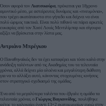
Όσον αφορά τον
Λιατσικούρα
, πρόκειται για 18χρονο
αμυντικό μέσο, με αστείρευτες δυνάμεις και «πνευμόνια»,
που τρέχει ακατάπαυστα στο γήπεδο και δείχνει να είναι
πολύ ώριμος τακτικά. Είναι πολύ πιθανό να πάρει αρκετές
ευκαιρίες από τον Χοσέ Λουίς Μεντιλίμπαρ και σίγουρα
αξίζει να βρίσκεται στην λίστα μας.
Αντριάνο Μπρέγκου
Ο Παναθηναϊκός δεν τα έχει καταφέρει και τόσο καλά στην
ανάδειξη ταλέντων από τις Ακαδημίες του τα τελευταία
χρόνια, αλλά δείχνει μία ολοένα και μεγαλύτερη διάθεση
για να το αλλάξει αυτό, κάνοντας στοχευμένες κινήσεις
στον στρατηγικό σχεδιασμό της ομάδας.
Ένα από τα μεγαλύτερα ταλέντα που έβγαλε η ομάδα τα
τελευταία χρόνια, ο
Γιώργος Βαγιαννίδης
, πουλήθηκε
φέτος το καλοκαίρι έναντι 13+2 εκατομμυρίων ευρώ στην