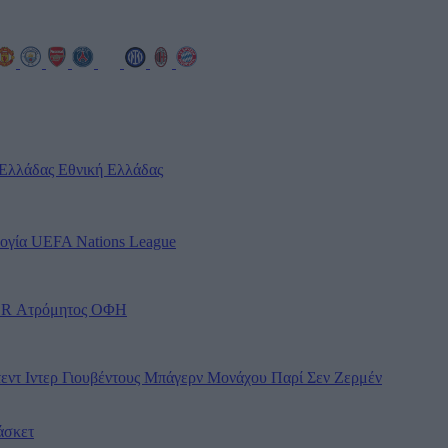
 Ελλάδας
Εθνική Ελλάδας
ογία UEFA
Nations League
OR
Ατρόμητος
ΟΦΗ
τεντ
Ιντερ
Γιουβέντους
Μπάγερν Μονάχου
Παρί Σεν Ζερμέν
άσκετ