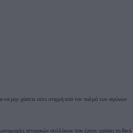
α να μην χάσετε ούτε στιγμή από τον παλμό των αγώνων
 μονομαχίες ιστορικών συλλόγων που έχουν γράψει τη δική