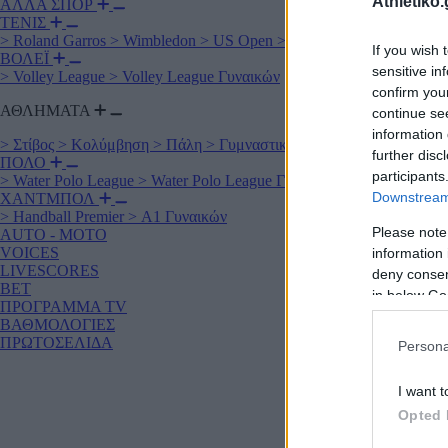
Athletiko.
ΑΛΛΑ ΣΠΟΡ
ΤΕΝΙΣ
>
Roland Garros
>
Wimbledon
>
US Open
>
Australian Open
If you wish 
ΒΟΛΕΪ
sensitive in
>
Volley League
>
Volley League Γυναικών
confirm you
ΑΘΛΗΜΑΤΑ
continue se
information 
>
Στίβος
>
Κολύμβηση
>
Πάλη
>
Γυμναστική
>
Κωπηλασία
further disc
ΠΟΛΟ
participants
>
Water Polo League
>
Water Polo League Γυναικών
>
Water Polo C
Downstream 
ΧΑΝΤΜΠΟΛ
>
Handball Premier
>
Α1 Γυναικών
Please note
AUTO - MOTO
VOICES
information 
LIVESCORES
deny consent
BET
in below Go
ΠΡΟΓΡΑΜΜΑ TV
ΒΑΘΜΟΛΟΓΙΕΣ
ΠΡΩΤΟΣΕΛΙΔΑ
Persona
I want t
Opted 