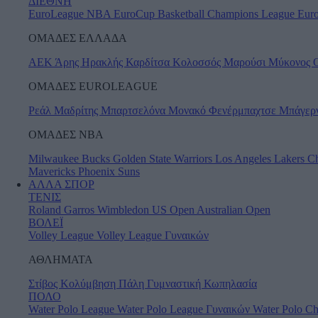
ΔΙΕΘΝΗ
EuroLeague
NBA
EuroCup
Basketball Champions League
Eur
ΟΜΑΔΕΣ ΕΛΛΑΔΑ
ΑΕΚ
Άρης
Ηρακλής
Καρδίτσα
Κολοσσός
Μαρούσι
Μύκονος
ΟΜΑΔΕΣ EUROLEAGUE
Ρεάλ Μαδρίτης
Μπαρτσελόνα
Μονακό
Φενέρμπαχτσε
Μπάγερ
ΟΜΑΔΕΣ ΝΒΑ
Milwaukee Bucks
Golden State Warriors
Los Angeles Lakers
Ch
Mavericks
Phoenix Suns
ΑΛΛΑ ΣΠΟΡ
ΤΕΝΙΣ
Roland Garros
Wimbledon
US Open
Australian Open
ΒΟΛΕΪ
Volley League
Volley League Γυναικών
ΑΘΛΗΜΑΤΑ
Στίβος
Κολύμβηση
Πάλη
Γυμναστική
Κωπηλασία
ΠΟΛΟ
Water Polo League
Water Polo League Γυναικών
Water Polo C