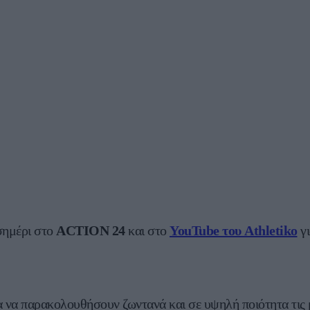
σημέρι στο
ACTION 24
και στο
YouTube του Athletiko
γι
ία να παρακολουθήσουν ζωντανά και σε υψηλή ποιότητα τις