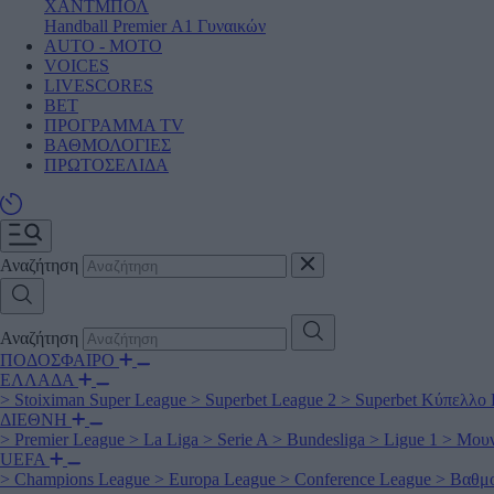
ΧΑΝΤΜΠΟΛ
Handball Premier
Α1 Γυναικών
AUTO - MOTO
VOICES
LIVESCORES
BET
ΠΡΟΓΡΑΜΜΑ TV
ΒΑΘΜΟΛΟΓΙΕΣ
ΠΡΩΤΟΣΕΛΙΔΑ
Αναζήτηση
Αναζήτηση
ΠΟΔΟΣΦΑΙΡΟ
ΕΛΛΑΔΑ
>
Stoiximan Super League
>
Superbet League 2
>
Superbet Κύπελλο
ΔΙΕΘΝΗ
>
Premier League
>
La Liga
>
Serie A
>
Bundesliga
>
Ligue 1
>
Μουν
UEFA
>
Champions League
>
Europa League
>
Conference League
>
Βαθμ