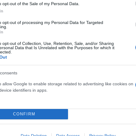
o opt-out of the Sale of my Personal Data.
In
to opt-out of processing my Personal Data for Targeted
ing.
In
o opt-out of Collection, Use, Retention, Sale, and/or Sharing
ersonal Data that Is Unrelated with the Purposes for which it
lected.
ς της Super League 2 - Αυτά είν
Out
thletiko και ACTION 24
consents
o allow Google to enable storage related to advertising like cookies on
tiko και το ACTION24 τη δράση στην 9η αγωνιστική της Super Leagu
evice identifiers in apps.
CONFIRM
Data Deletion
Data Access
Privacy Policy