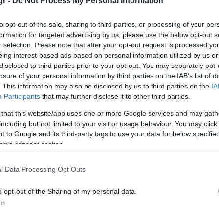
gr -
Do Not Process My Personal Information
to opt-out of the sale, sharing to third parties, or processing of your per
formation for targeted advertising by us, please use the below opt-out s
r selection. Please note that after your opt-out request is processed y
eing interest-based ads based on personal information utilized by us or
disclosed to third parties prior to your opt-out. You may separately opt-
losure of your personal information by third parties on the IAB’s list of
. This information may also be disclosed by us to third parties on the
IA
hampions League
>
Water Polo Champions League Γυναικών
Participants
that may further disclose it to other third parties.
 that this website/app uses one or more Google services and may gath
including but not limited to your visit or usage behaviour. You may click 
 to Google and its third-party tags to use your data for below specifi
ogle consent section.
l Data Processing Opt Outs
o opt-out of the Sharing of my personal data.
In