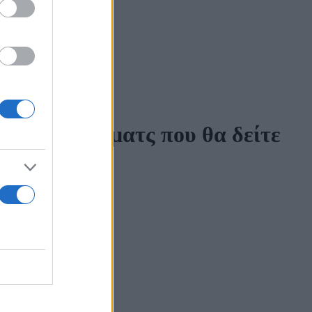
αι τα τρία ματς που θα δείτε
e 2.