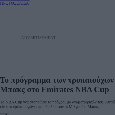
ΠΡΩΤΟΣΕΛΙΔΑ
Το πρόγραμμα των τροπαιούχων
Μπακς στο Emirates NBA Cup
Το NBA Cup γνωστοποίησε το πρόγραμμα αναμετρήσεών του. Αυτοί
είναι οι πρώτοι αγώνες που θα δώσουν οι Μιλγουόκι Μπακς.