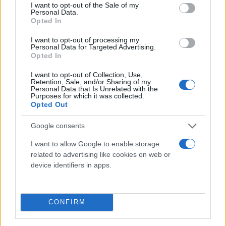
consent section.
Μάτζικ
I want to opt-out of the Sale of my
Personal Data.
Νετς
Opted In
Σίξερς
I want to opt-out of processing my
Personal Data for Targeted Advertising.
Τρίτος όμιλος:
Opted In
I want to opt-out of Collection, Use,
Retention, Sale, and/or Sharing of my
Personal Data that Is Unrelated with the
Νικς
Purposes for which it was collected.
Opted Out
Μπακς
Μπουλς
Google consents
Χιτ
Χόρνετς
I want to allow Google to enable storage
related to advertising like cookies on web or
device identifiers in apps.
Δυτική περιφέρεια
Πρώτος όμιλος:
CONFIRM
Θάντερ