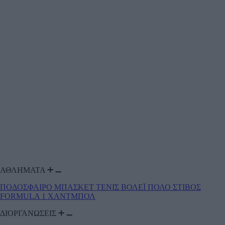
ΑΘΛΗΜΑΤΑ
ΠΟΔΟΣΦΑΙΡΟ
ΜΠΑΣΚΕΤ
ΤΕΝΙΣ
ΒΟΛΕΪ
ΠΟΛΟ
ΣΤΙΒΟΣ
FORMULA 1
ΧΑΝΤΜΠΟΛ
ΔΙΟΡΓΑΝΩΣΕΙΣ