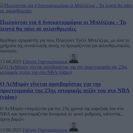
Πωλούνται για 4 δισεκατομμύρια οι Μπλέιζερς - Τα
λεφτά θα πάνε σε φιλανθρωπίες
Βρέθηκε αγοραστής για τους Πόρτλαντ Τρέιλ Μπλέιζερς, με όλα τα
χρήματα της συναλλαγής αυτής να προορίζονται για φιλανθρωπικούς
σκοπούς.
13.08.2025
Γιάννης Γιαννικόπουλος
Ο ΛεΜπρόν γίνεται αρσιβαρίστας για την
προετοιμασία της 23ης ιστορικής σεζόν του στο NBA
(video)
Ο ΛεΜπρόν ετοιμάζεται για την 23η χρονιά της καριέρας του στο
ΝΒΑ και προετοιμάζεται δυναμικά σε φουλ ρυθμούς, κάνοντας...
άρση βαρών.
13.08.2025
Γιάννης Γιαννικόπουλος