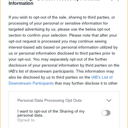
Information
ενώ τα σκήπτρα διατηρούν οι
Μιλγουόκι
Μπακς
!
If you wish to opt-out of the sale, sharing to third parties, or
Ανατολική περιφέρεια
processing of your personal or sensitive information for
targeted advertising by us, please use the below opt-out
section to confirm your selection. Please note that after your
Πρώτος όμιλός:
opt-out request is processed you may continue seeing
interest-based ads based on personal information utilized by
us or personal information disclosed to third parties prior to
your opt-out. You may separately opt-out of the further
Καβαλίερς
disclosure of your personal information by third parties on the
Πέισερς
IAB’s list of downstream participants. This information may
Χοκς
also be disclosed by us to third parties on the
IAB’s List of
Ράπτορς
Downstream Participants
that may further disclose it to other
Γουίζαρντς
third parties.
Please note that this website/app uses one or more Google
Personal Data Processing Opt Outs
Δεύτερος όμιλος:
services and may gather and store information including but
not limited to your visit or usage behaviour. You may click to
I want to opt-out of the Sharing of my
personal data.
Σέλτικς
grant or deny consent to Google and its third-party tags to
Opted In
use your data for below specified purposes in below Google
Πίστονς