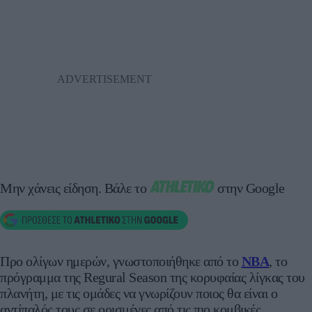
Μην χάνεις είδηση.
Βάλε το
στην Google
Προ ολίγων ημερών, γνωστοποιήθηκε από το
NBA
, το
πρόγραμμα της Regural Season της κορυφαίας λίγκας του
πλανήτη, με τις ομάδες να γνωρίζουν ποιος θα είναι ο
αντίπαλός τους σε ορισμένες από τις πιο κομβικές