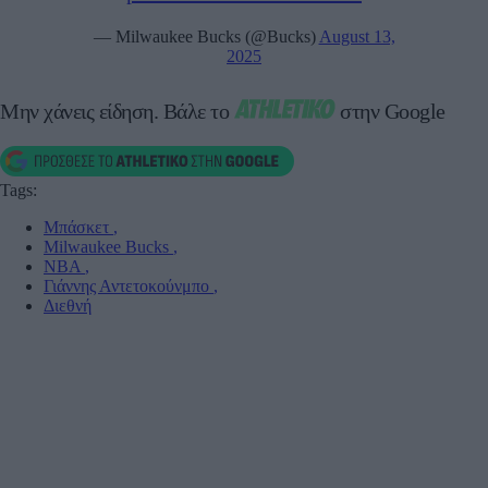
— Milwaukee Bucks (@Bucks)
August 13,
2025
Μην χάνεις είδηση.
Βάλε το
στην Google
Tags:
Μπάσκετ
,
Milwaukee Bucks
,
NBA
,
Γιάννης Αντετοκούνμπο
,
Διεθνή