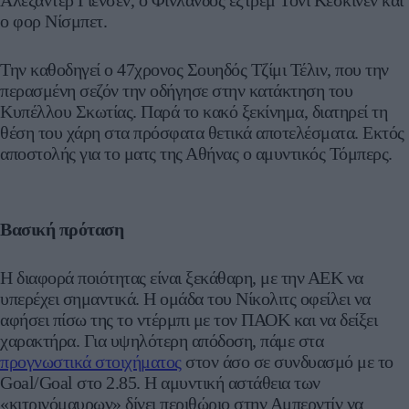
ο φορ Νίσμπετ.
Την καθοδηγεί ο 47χρονος Σουηδός Τζίμι Τέλιν, που την
περασμένη σεζόν την οδήγησε στην κατάκτηση του
Κυπέλλου Σκωτίας. Παρά το κακό ξεκίνημα, διατηρεί τη
θέση του χάρη στα πρόσφατα θετικά αποτελέσματα. Εκτός
αποστολής για το ματς της Αθήνας ο αμυντικός Τόμπερς.
Βασική πρόταση
Η διαφορά ποιότητας είναι ξεκάθαρη, με την ΑΕΚ να
υπερέχει σημαντικά. Η ομάδα του Νίκολιτς οφείλει να
αφήσει πίσω της το ντέρμπι με τον ΠΑΟΚ και να δείξει
χαρακτήρα. Για υψηλότερη απόδοση, πάμε στα
προγνωστικά στοιχήματος
στον άσο σε συνδυασμό με το
Goal/Goal στο 2.85. Η αμυντική αστάθεια των
«κιτρινόμαυρων» δίνει περιθώριο στην Αμπερντίν να