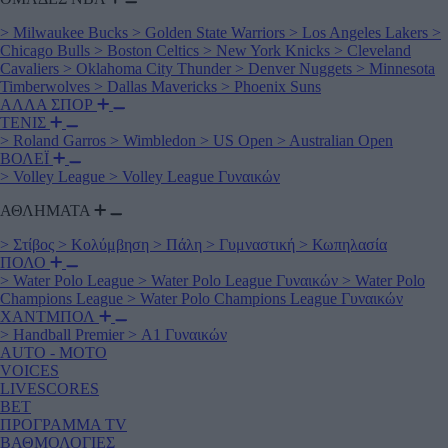
>
Milwaukee Bucks
>
Golden State Warriors
>
Los Angeles Lakers
>
Chicago Bulls
>
Boston Celtics
>
New York Knicks
>
Cleveland
Cavaliers
>
Oklahoma City Thunder
>
Denver Nuggets
>
Minnesota
Timberwolves
>
Dallas Mavericks
>
Phoenix Suns
ΑΛΛΑ ΣΠΟΡ
ΤΕΝΙΣ
>
Roland Garros
>
Wimbledon
>
US Open
>
Australian Open
ΒΟΛΕΪ
>
Volley League
>
Volley League Γυναικών
ΑΘΛΗΜΑΤΑ
>
Στίβος
>
Κολύμβηση
>
Πάλη
>
Γυμναστική
>
Κωπηλασία
ΠΟΛΟ
>
Water Polo League
>
Water Polo League Γυναικών
>
Water Polo
Champions League
>
Water Polo Champions League Γυναικών
ΧΑΝΤΜΠΟΛ
>
Handball Premier
>
Α1 Γυναικών
AUTO - MOTO
VOICES
LIVESCORES
BET
ΠΡΟΓΡΑΜΜΑ TV
ΒΑΘΜΟΛΟΓΙΕΣ