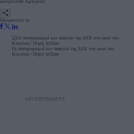
κόντρα στην Αμπερντίν
Μοιραστείτε το
Οι πανηγυρισμοί των παικτών της ΑΕΚ στο γκολ του
Κουτέσα / Πηγή: InTime