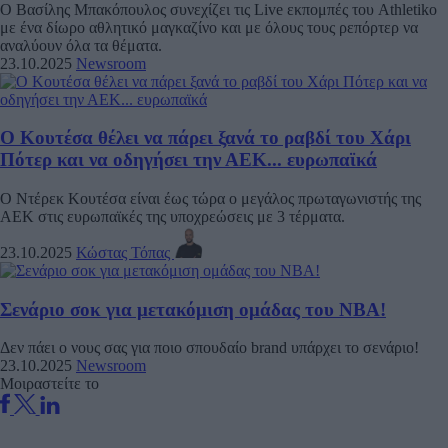
Ο Βασίλης Μπακόπουλος συνεχίζει τις Live εκπομπές του Athletiko
με ένα δίωρο αθλητικό μαγκαζίνο και με όλους τους ρεπόρτερ να
αναλύουν όλα τα θέματα.
23.10.2025
Newsroom
Ο Κουτέσα θέλει να πάρει ξανά το ραβδί του Χάρι
Πότερ και να οδηγήσει την ΑΕΚ... ευρωπαϊκά
Ο Ντέρεκ Κουτέσα είναι έως τώρα ο μεγάλος πρωταγωνιστής της
ΑΕΚ στις ευρωπαϊκές της υποχρεώσεις με 3 τέρματα.
23.10.2025
Κώστας Τόπας
Σενάριο σοκ για μετακόμιση ομάδας του NBA!
Δεν πάει ο νους σας για ποιο σπουδαίο brand υπάρχει το σενάριο!
23.10.2025
Newsroom
Μοιραστείτε το