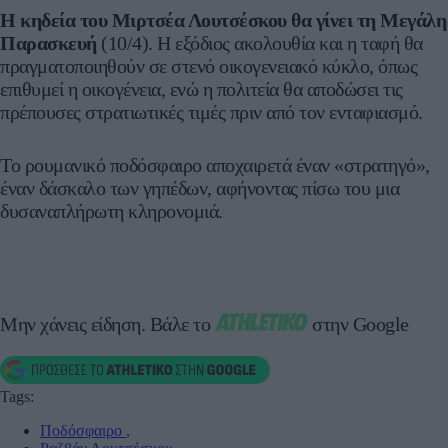
Η κηδεία του Μιρτσέα Λουτσέσκου θα γίνει τη Μεγάλη
Παρασκευή
(10/4). Η εξόδιος ακολουθία και η ταφή θα
πραγματοποιηθούν σε στενό οικογενειακό κύκλο, όπως
επιθυμεί η οικογένεια, ενώ η πολιτεία θα αποδώσει τις
πρέπουσες στρατιωτικές τιμές πριν από τον ενταφιασμό.
Το ρουμανικό ποδόσφαιρο αποχαιρετά έναν «στρατηγό»,
έναν δάσκαλο των γηπέδων, αφήνοντας πίσω του μια
δυσαναπλήρωτη κληρονομιά.
Μην χάνεις είδηση.
Βάλε το
στην Google
Tags:
Ποδόσφαιρο
,