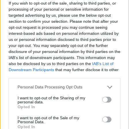
του Ραζβάν Λουτσέσκου, Μιρτσέα, με πλήθος κόσμου να αποχαιρετά
If you wish to opt-out of the sale, sharing to third parties, or
τον Ρουμάνο τεχνικό.
processing of your personal or sensitive information for
targeted advertising by us, please use the below opt-out
section to confirm your selection. Please note that after your
Μοιραστείτε το
opt-out request is processed you may continue seeing
interest-based ads based on personal information utilized by
us or personal information disclosed to third parties prior to
your opt-out. You may separately opt-out of the further
disclosure of your personal information by third parties on the
Η συγκλονιστική φωτογραφία με τον Ραζβάν
Λουτσέσκου/Imago
IAB’s list of downstream participants. This information may
also be disclosed by us to third parties on the
IAB’s List of
Downstream Participants
that may further disclose it to other
third parties.
Please note that this website/app uses one or more Google
Personal Data Processing Opt Outs
services and may gather and store information including but
not limited to your visit or usage behaviour. You may click to
I want to opt-out of the Sharing of my
personal data.
grant or deny consent to Google and its third-party tags to
Opted In
use your data for below specified purposes in below Google
consent section.
I want to opt-out of the Sale of my
Personal Data.
Opted In