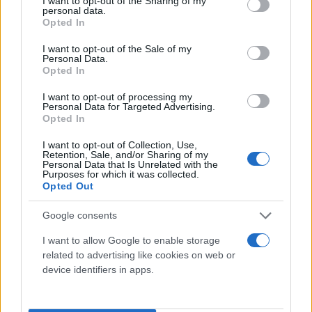
not limited to your visit or usage behaviour. You may click to
I want to opt-out of the Sharing of my
σε αυτή της την προσπάθεια, με τα εισιτήρια για το παιχνίδι
personal data.
grant or deny consent to Google and its third-party tags to
κόντρα στο σύνολο του
Μπράιαν Ρίεμερ
να κάνουν...
Opted In
use your data for below specified purposes in below Google
φτερά. Μάλιστα, έχουν μόλις απομείνει
7.000 «μαγικά
consent section.
I want to opt-out of the Sale of my
χαρτάκια»
, πριν επισημοποιηθεί το πρώτο sold out της
Personal Data.
εθνικής σε αυτόν τον νέο προκριματικό κύκλο.
Opted In
I want to opt-out of processing my
Personal Data for Targeted Advertising.
Opted In
Πάμε Εθνική, πάμε Μουντιάλ ❗
I want to opt-out of Collection, Use,
Retention, Sale, and/or Sharing of my
Personal Data that Is Unrelated with the
Με φόντο την επιστροφή της Εθνικής
Purposes for which it was collected.
Ομάδας σε Μουντιάλ, άρχισε η
Opted Out
πώληση των απλών εισιτηρίων για
τους αγώνες με την Λευκορωσία και
Google consents
την Δανία στο «Γ. Καραϊσκάκης».
I want to allow Google to enable storage
Οι δύο αναμετρήσεις αποτελούν
related to advertising like cookies on web or
https://t.co/FAg3XEhIVI
#tickets
device identifiers in apps.
#europeanqualifiers
pic.twitter.com/IzsQlWZCs8