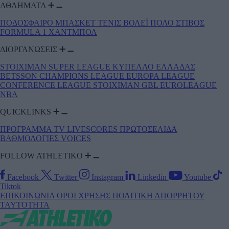
ΑΘΛΗΜΑΤΑ
ΠΟΔΟΣΦΑΙΡΟ
ΜΠΑΣΚΕΤ
ΤΕΝΙΣ
ΒΟΛΕΪ
ΠΟΛΟ
ΣΤΙΒΟΣ
FORMULA 1
ΧΑΝΤΜΠΟΛ
ΔΙΟΡΓΑΝΩΣΕΙΣ
STOIXIMAN SUPER LEAGUE
ΚΥΠΕΛΛΟ ΕΛΛΑΔΑΣ
BETSSON
CHAMPIONS LEAGUE
EUROPA LEAGUE
CONFERENCE LEAGUE
STOIXIMAN GBL
EUROLEAGUE
NBA
QUICKLINKS
ΠΡΟΓΡΑΜΜΑ TV
LIVESCORES
ΠΡΩΤΟΣΕΛΙΔΑ
ΒΑΘΜΟΛΟΓΙΕΣ
VOICES
FOLLOW ATHLETIKO
Facebook
Twitter
Instagram
Linkedin
Youtube
Tiktok
ΕΠΙΚΟΙΝΩΝΙΑ
ΟΡΟΙ ΧΡΗΣΗΣ
ΠΟΛΙΤΙΚΗ ΑΠΟΡΡΗΤΟΥ
TAYTOTHTA