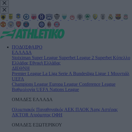
ΠΟΔΟΣΦΑΙΡΟ
ΕΛΛΑΔΑ
Stoiximan Super League
Superbet League 2
Superbet Κύπελλο
Ελλάδας
Εθνική Ελλάδας
ΔΙΕΘΝΗ
Premier League
La Liga
Serie A
Bundesliga
Ligue 1
Μουντιάλ
UEFA
Champions League
Europa League
Conference League
Βαθμολογία UEFA
Nations League
ΟΜΑΔΕΣ ΕΛΛΑΔΑ
Ολυμπιακός
Παναθηναϊκός
ΑΕΚ
ΠΑΟΚ
Άρης
Αστέρας
AKTOR
Ατρόμητος
ΟΦΗ
ΟΜΑΔΕΣ ΕΞΩΤΕΡΙΚΟΥ