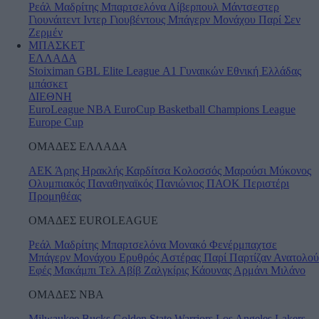
Ρεάλ Μαδρίτης
Μπαρτσελόνα
Λίβερπουλ
Μάντσεστερ
Γιουνάιτεντ
Ιντερ
Γιουβέντους
Μπάγερν Μονάχου
Παρί Σεν
Ζερμέν
ΜΠΑΣΚΕΤ
ΕΛΛΑΔΑ
Stoiximan GBL
Elite League
Α1 Γυναικών
Εθνική Ελλάδας
μπάσκετ
ΔΙΕΘΝΗ
EuroLeague
NBA
EuroCup
Basketball Champions League
Europe Cup
ΟΜΑΔΕΣ ΕΛΛΑΔΑ
ΑΕΚ
Άρης
Ηρακλής
Καρδίτσα
Κολοσσός
Μαρούσι
Μύκονος
Ολυμπιακός
Παναθηναϊκός
Πανιώνιος
ΠΑΟΚ
Περιστέρι
Προμηθέας
ΟΜΑΔΕΣ EUROLEAGUE
Ρεάλ Μαδρίτης
Μπαρτσελόνα
Μονακό
Φενέρμπαχτσε
Μπάγερν Μονάχου
Ερυθρός Αστέρας
Παρί
Παρτίζαν
Ανατολού
Εφές
Μακάμπι Τελ Αβίβ
Ζαλγκίρις Κάουνας
Αρμάνι Μιλάνο
ΟΜΑΔΕΣ ΝΒΑ
Milwaukee Bucks
Golden State Warriors
Los Angeles Lakers