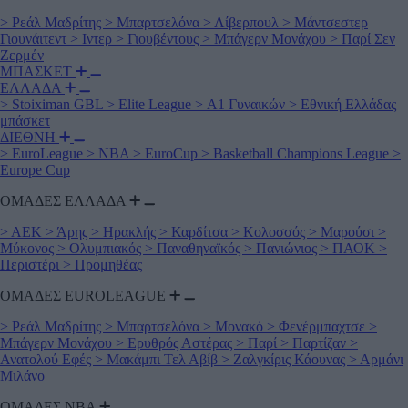
>
Ρεάλ Μαδρίτης
>
Μπαρτσελόνα
>
Λίβερπουλ
>
Μάντσεστερ
Γιουνάιτεντ
>
Ιντερ
>
Γιουβέντους
>
Μπάγερν Μονάχου
>
Παρί Σεν
Ζερμέν
ΜΠΑΣΚΕΤ
ΕΛΛΑΔΑ
>
Stoiximan GBL
>
Elite League
>
Α1 Γυναικών
>
Εθνική Ελλάδας
μπάσκετ
ΔΙΕΘΝΗ
>
EuroLeague
>
NBA
>
EuroCup
>
Basketball Champions League
>
Europe Cup
ΟΜΑΔΕΣ ΕΛΛΑΔΑ
>
ΑΕΚ
>
Άρης
>
Ηρακλής
>
Καρδίτσα
>
Κολοσσός
>
Μαρούσι
>
Μύκονος
>
Ολυμπιακός
>
Παναθηναϊκός
>
Πανιώνιος
>
ΠΑΟΚ
>
Περιστέρι
>
Προμηθέας
ΟΜΑΔΕΣ EUROLEAGUE
>
Ρεάλ Μαδρίτης
>
Μπαρτσελόνα
>
Μονακό
>
Φενέρμπαχτσε
>
Μπάγερν Μονάχου
>
Ερυθρός Αστέρας
>
Παρί
>
Παρτίζαν
>
Ανατολού Εφές
>
Μακάμπι Τελ Αβίβ
>
Ζαλγκίρις Κάουνας
>
Αρμάνι
Μιλάνο
ΟΜΑΔΕΣ ΝΒΑ