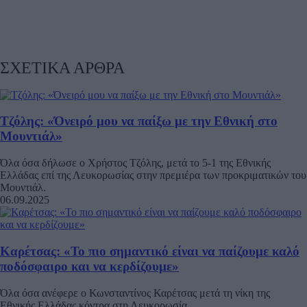
ΣΧΕΤΙΚΑ ΑΡΘΡΑ
Τζόλης: «Όνειρό μου να παίξω με την Εθνική στο
Μουντιάλ»
Όλα όσα δήλωσε ο Χρήστος Τζόλης, μετά το 5-1 της Εθνικής
Ελλάδας επί της Λευκορωσίας στην πρεμιέρα των προκριματικών του
Μουντιάλ.
06.09.2025
Καρέτσας: «Το πιο σημαντικό είναι να παίζουμε καλό
ποδόσφαιρο και να κερδίζουμε»
Όλα όσα ανέφερε ο Κωνσταντίνος Καρέτσας μετά τη νίκη της
Εθνικής Ελλάδας κόντρα στη Λευκορωσία.