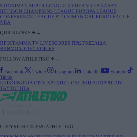
STOIXIMAN SUPER LEAGUE
ΚΥΠΕΛΛΟ ΕΛΛΑΔΑΣ
BETSSON
CHAMPIONS LEAGUE
EUROPA LEAGUE
CONFERENCE LEAGUE
STOIXIMAN GBL
EUROLEAGUE
NBA
QUICKLINKS
ΠΡΟΓΡΑΜΜΑ TV
LIVESCORES
ΠΡΩΤΟΣΕΛΙΔΑ
ΒΑΘΜΟΛΟΓΙΕΣ
VOICES
FOLLOW ATHLETIKO
Facebook
Twitter
Instagram
Linkedin
Youtube
Tiktok
ΕΠΙΚΟΙΝΩΝΙΑ
ΟΡΟΙ ΧΡΗΣΗΣ
ΠΟΛΙΤΙΚΗ ΑΠΟΡΡΗΤΟΥ
TAYTOTHTA
COPYRIGHT © 2026 ATHLETIKO
DESIGN BY ANOTHER CIRCUS
BUILT TO MATTER BY