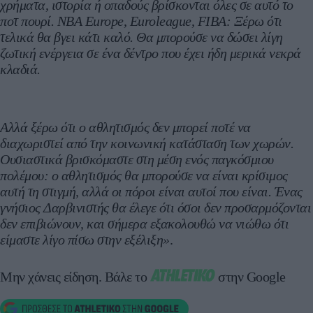
χρήματα, ιστορία ή οπαδούς βρίσκονται όλες σε αυτό το
ποτ πουρί. NBA Europe, Euroleague, FIBA: Ξέρω ότι
τελικά θα βγει κάτι καλό. Θα μπορούσε να δώσει λίγη
ζωτική ενέργεια σε ένα δέντρο που έχει ήδη μερικά νεκρά
κλαδιά.
Αλλά ξέρω ότι ο αθλητισμός δεν μπορεί ποτέ να
διαχωριστεί από την κοινωνική κατάσταση των χωρών.
Ουσιαστικά βρισκόμαστε στη μέση ενός παγκόσμιου
πολέμου: ο αθλητισμός θα μπορούσε να είναι κρίσιμος
αυτή τη στιγμή, αλλά οι πόροι είναι αυτοί που είναι. Ένας
γνήσιος Δαρβινιστής θα έλεγε ότι όσοι δεν προσαρμόζονται
δεν επιβιώνουν, και σήμερα εξακολουθώ να νιώθω ότι
είμαστε λίγο πίσω στην εξέλιξη»
.
Μην χάνεις είδηση.
Βάλε το
στην Google