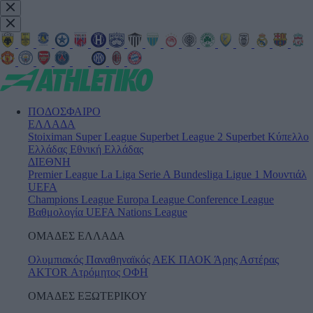
ΠΟΔΟΣΦΑΙΡΟ
ΕΛΛΑΔΑ
Stoiximan Super League
Superbet League 2
Superbet Κύπελλο
Ελλάδας
Εθνική Ελλάδας
ΔΙΕΘΝΗ
Premier League
La Liga
Serie A
Bundesliga
Ligue 1
Μουντιάλ
UEFA
Champions League
Europa League
Conference League
Βαθμολογία UEFA
Nations League
ΟΜΑΔΕΣ ΕΛΛΑΔΑ
Ολυμπιακός
Παναθηναϊκός
ΑΕΚ
ΠΑΟΚ
Άρης
Αστέρας
AKTOR
Ατρόμητος
ΟΦΗ
ΟΜΑΔΕΣ ΕΞΩΤΕΡΙΚΟΥ