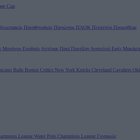
ope Cup
Ολυμπιακός
Παναθηναϊκός
Πανιώνιος
ΠΑΟΚ
Περιστέρι
Προμηθέας
ν Μονάχου
Ερυθρός Αστέρας
Παρί
Παρτίζαν
Ανατολού Εφές
Μακάμπ
icago Bulls
Boston Celtics
New York Knicks
Cleveland Cavaliers
Okl
hampions League
Water Polo Champions League Γυναικών