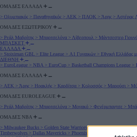
ΟΜΑΔΕΣ ΕΛΛΑΔΑ
>
Ολυμπιακός
>
Παναθηναϊκός
>
ΑΕΚ
>
ΠΑΟΚ
>
Άρης
>
Αστέρας
ΟΜΑΔΕΣ ΕΞΩΤΕΡΙΚΟΥ
>
Ρεάλ Μαδρίτης
>
Μπαρτσελόνα
>
Λίβερπουλ
>
Μάντσεστερ Γιουν
ΜΠΑΣΚΕΤ
ΕΛΛΑΔΑ
>
Stoiximan GBL
>
Elite League
>
Α1 Γυναικών
>
Εθνική Ελλάδας 
ΔΙΕΘΝΗ
>
EuroLeague
>
NBA
>
EuroCup
>
Basketball Champions League
>
ΟΜΑΔΕΣ ΕΛΛΑΔΑ
>
ΑΕΚ
>
Άρης
>
Ηρακλής
>
Καρδίτσα
>
Κολοσσός
>
Μαρούσι
>
Μύ
ΟΜΑΔΕΣ EUROLEAGUE
>
Ρεάλ Μαδρίτης
>
Μπαρτσελόνα
>
Μονακό
>
Φενέρμπαχτσε
>
Μπά
ΟΜΑΔΕΣ ΝΒΑ
>
Milwaukee Bucks
>
Golden State Warriors
>
Los Angeles Lakers
>
Timberwolves
>
Dallas Mavericks
>
Phoenix Suns