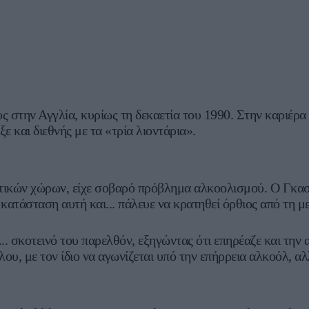
ς στην Αγγλία, κυρίως τη δεκαετία του 1990. Στην καριέρ
ξε και διεθνής με τα «τρία λιοντάρια».
τικών χώρων, είχε σοβαρό πρόβλημα αλκοολισμού. Ο Γκασκό
ν κατάσταση αυτή και... πάλευε να κρατηθεί όρθιος από τη 
... σκοτεινό του παρελθόν, εξηγώντας ότι επηρέαζε και τη
ου, με τον ίδιο να αγωνίζεται υπό την επήρρεια αλκοόλ, αλ