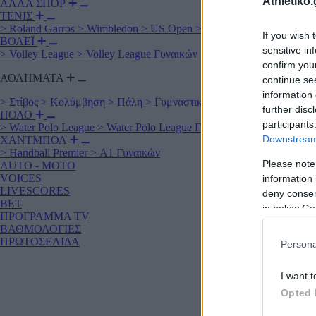
Athletiko.
ΑΛΛΑ ΣΠΟΡ
ΤΕΝΙΣ
>
Roland Garros
>
Wimbledon
>
US Open
>
Australian Open
If you wish 
ΒΟΛΕΪ
sensitive in
>
Volley League
>
Volley League Γυναικών
confirm you
ΑΘΛΗΜΑΤΑ
continue se
information 
>
Στίβος
>
Κολύμβηση
>
Πάλη
>
Γυμναστική
>
Κωπηλασία
further disc
ΠΟΛΟ
participants
>
Water Polo League
>
Water Polo League Γυναικών
>
Water Polo C
Downstream 
ΧΑΝΤΜΠΟΛ
>
Handball Premier
>
Α1 Γυναικών
Please note
AUTO - MOTO
VOICES
information 
LIVESCORES
deny consent
BET
in below Go
ΠΡΟΓΡΑΜΜΑ TV
ΒΑΘΜΟΛΟΓΙΕΣ
ΠΡΩΤΟΣΕΛΙΔΑ
Persona
I want t
Opted 