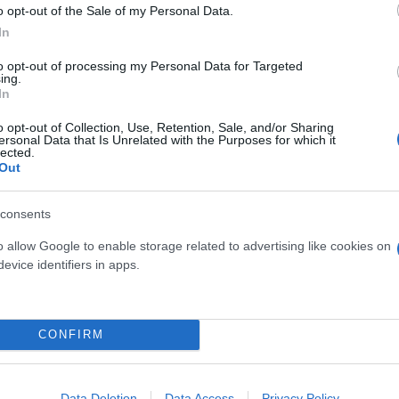
o opt-out of the Sale of my Personal Data.
In
to opt-out of processing my Personal Data for Targeted
ing.
In
o opt-out of Collection, Use, Retention, Sale, and/or Sharing
ersonal Data that Is Unrelated with the Purposes for which it
lected.
: «Είχα πιει σε ημίχρονο τελικ
Out
consents
ρόβλημα του με τον αλκοολισμό και διηγήθηκε μερικές απίθανες ιστο
o allow Google to enable storage related to advertising like cookies on
evice identifiers in apps.
CONFIRM
Data Deletion
Data Access
Privacy Policy