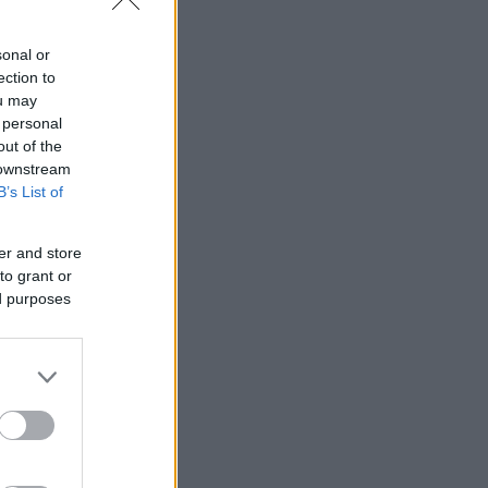
sonal or
ection to
ou may
 personal
out of the
 downstream
B’s List of
er and store
to grant or
ed purposes