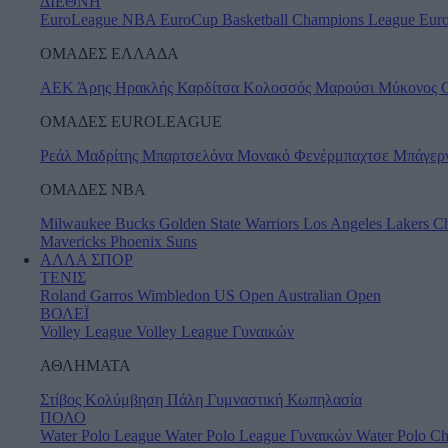
ΔΙΕΘΝΗ
EuroLeague
NBA
EuroCup
Basketball Champions League
Eur
ΟΜΑΔΕΣ ΕΛΛΑΔΑ
ΑΕΚ
Άρης
Ηρακλής
Καρδίτσα
Κολοσσός
Μαρούσι
Μύκονος
ΟΜΑΔΕΣ EUROLEAGUE
Ρεάλ Μαδρίτης
Μπαρτσελόνα
Μονακό
Φενέρμπαχτσε
Μπάγερ
ΟΜΑΔΕΣ ΝΒΑ
Milwaukee Bucks
Golden State Warriors
Los Angeles Lakers
Ch
Mavericks
Phoenix Suns
ΑΛΛΑ ΣΠΟΡ
ΤΕΝΙΣ
Roland Garros
Wimbledon
US Open
Australian Open
ΒΟΛΕΪ
Volley League
Volley League Γυναικών
ΑΘΛΗΜΑΤΑ
Στίβος
Κολύμβηση
Πάλη
Γυμναστική
Κωπηλασία
ΠΟΛΟ
Water Polo League
Water Polo League Γυναικών
Water Polo C