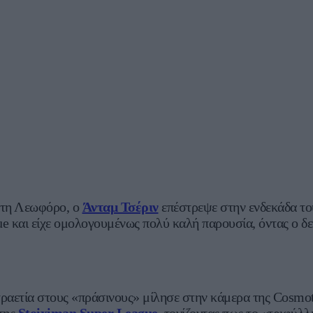
τη Λεωφόρο, ο
Άνταμ Τσέριν
επέστρεψε στην ενδεκάδα τ
e και είχε ομολογουμένως πολύ καλή παρουσία, όντας ο δε
τραετία στους «πράσινους» μίλησε στην κάμερα της Cosmot
 της
Stoiximan Super League
, τονίζοντας πως το «τριφύλ