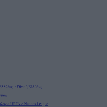
 Ελλάδας
>
Εθνική Ελλάδας
τιάλ
ολογία UEFA
>
Nations League