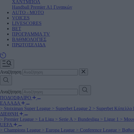
ΧΑΝΤΜΠΟΛ
Handball Premier
Α1 Γυναικών
AUTO - MOTO
VOICES
LIVESCORES
BET
ΠΡΟΓΡΑΜΜΑ TV
ΒΑΘΜΟΛΟΓΙΕΣ
ΠΡΩΤΟΣΕΛΙΔΑ
Αναζήτηση
Αναζήτηση
ΠΟΔΟΣΦΑΙΡΟ
ΕΛΛΑΔΑ
>
Stoiximan Super League
>
Superbet League 2
>
Superbet Κύπελλο
ΔΙΕΘΝΗ
>
Premier League
>
La Liga
>
Serie A
>
Bundesliga
>
Ligue 1
>
Μουν
UEFA
>
Champions League
>
Europa League
>
Conference League
>
Βαθμ