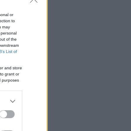
sonal or
ection to
ou may
 personal
out of the
 downstream
B’s List of
er and store
to grant or
ed purposes