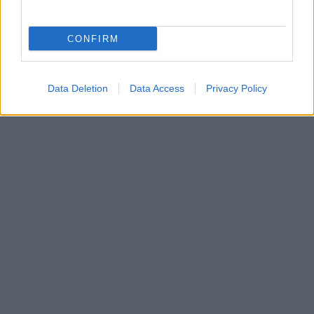
CONFIRM
Data Deletion
Data Access
Privacy Policy