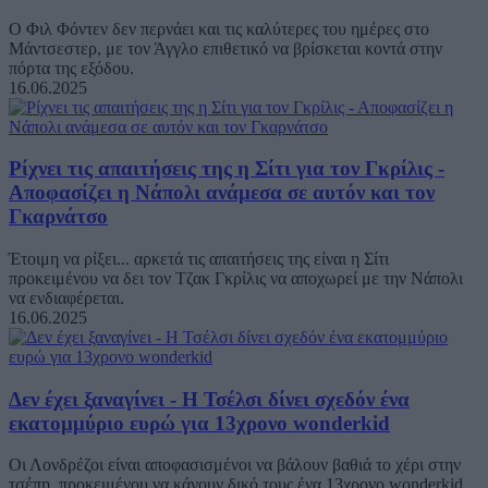
Ο Φιλ Φόντεν δεν περνάει και τις καλύτερες του ημέρες στο
Μάντσεστερ, με τον Άγγλο επιθετικό να βρίσκεται κοντά στην
πόρτα της εξόδου.
16.06.2025
Ρίχνει τις απαιτήσεις της η Σίτι για τον Γκρίλις -
Αποφασίζει η Νάπολι ανάμεσα σε αυτόν και τον
Γκαρνάτσο
Έτοιμη να ρίξει... αρκετά τις απαιτήσεις της είναι η Σίτι
προκειμένου να δει τον Τζακ Γκρίλις να αποχωρεί με την Νάπολι
να ενδιαφέρεται.
16.06.2025
Δεν έχει ξαναγίνει - Η Τσέλσι δίνει σχεδόν ένα
εκατομμύριο ευρώ για 13χρονο wonderkid
Οι Λονδρέζοι είναι αποφασισμένοι να βάλουν βαθιά το χέρι στην
τσέπη, προκειμένου να κάνουν δικό τους ένα 13χρονο wonderkid,