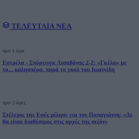
ΤΕΛΕΥΤΑΙΑ ΝΕΑ
πριν 1 ώρα
Εστρέλα - Σπόρτινγκ Λισαβόνας 2-2: «Γκέλα» με
το... καλησπέρα, παρά το γκολ του Ιωαννίδη
πριν 2 ώρες
Στέλεχος της Εφές μίλησε για τον Παπαγιάννη: «Δε
θα είναι διαθέσιμος στις αρχές της σεζόν»