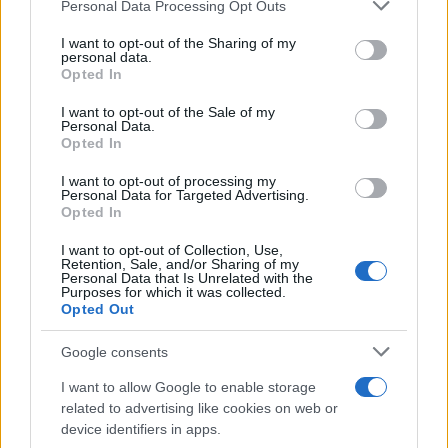
Please note that this website/app uses one or more Google
Personal Data Processing Opt Outs
services and may gather and store information including but
«
Δεν είμαι ο Ντε Μπρόινε, αυτός είναι θρύλος. Είμαι εδώ για να
βοηθήσω την ομάδα και να γράψω τη δική μου ιστορία. Ελπίζω να
not limited to your visit or usage behaviour. You may click to
I want to opt-out of the Sharing of my
personal data.
κερδίζω πάντα με την ομάδα. Όταν βλέπεις τον Ρόδρι, που κέρδισε
grant or deny consent to Google and its third-party tags to
Opted In
τη Χρυσή Μπάλα εδώ, γίνεται φανερό ότι με τη Μάντσεστερ Σίτι
use your data for below specified purposes in below Google
είναι εφικτό και γι' αυτό είμαι εδώ. Όταν μίλησα με τον Πεπ, με ήθελε
consent section.
I want to opt-out of the Sale of my
- ήταν πολύ, πολύ ξεκάθαρος. Ο Πεπ μου είπε: ‘Όταν έχεις την
Personal Data.
μπάλα, είσαι ελεύθερος’. Αυτό είναι πολύ καλό για μένα γιατί είναι το
Opted In
μεγαλύτερο προσόν μου για να βοηθήσω την ομάδα. Το σύστημα, ο
σύλλογος, η πόλη είναι πολύ καλά. Θέλω να κερδίζω και νομίζω ότι η
I want to opt-out of processing my
Σίτι θέλει να τα κερδίσει όλα
».
Personal Data for Targeted Advertising.
Opted In
Μην χάνεις είδηση.
Βάλε το
στην Google
I want to opt-out of Collection, Use,
Retention, Sale, and/or Sharing of my
Tags:
Personal Data that Is Unrelated with the
Purposes for which it was collected.
Opted Out
Ποδόσφαιρο
,
Αγγλία
,
Μάντσεστερ Σίτι
,
Google consents
Παγκόσμιο Κύπελλο Συλλόγων
,
Διεθνή
I want to allow Google to enable storage
related to advertising like cookies on web or
device identifiers in apps.