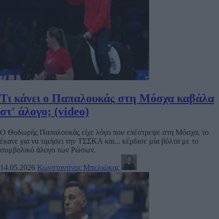
Τι κάνει ο Παπαλουκάς στη Μόσχα καβάλα
στ' άλογο; (video)
Ο Θοδωρής Παπαλουκάς είχε λόγο που επέστρεψε στη Μόσχα, το
έκανε για να τιμήσει την ΤΣΣΚΑ και... κέρδισε μία βόλτα με το
συμβολικό άλογο των Ρώσων.
14.05.2026
Κωνσταντίνος Μπελιώκας