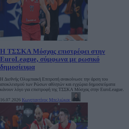
Η ΤΣΣΚΑ Μόσχας επιστρέφει στην
EuroLeague, σύμφωνα με ρωσικό
δημοσίευμα
Η Διεθνής Ολυμπιακή Επιτροπή ανακοίνωσε την άρση του
αποκλεισμού των Ρώσων αθλητών και εγχώρια δημοσιεύματα
κάνουν λόγο για επιστροφή της ΤΣΣΚΑ Μόσχας στην EuroLeague.
16.07.2026
Κωνσταντίνος Μπελιώκας