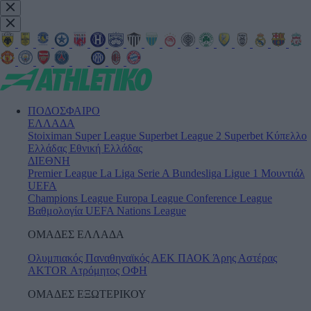
ΠΟΔΟΣΦΑΙΡΟ
ΕΛΛΑΔΑ
Stoiximan Super League
Superbet League 2
Superbet Κύπελλο
Ελλάδας
Εθνική Ελλάδας
ΔΙΕΘΝΗ
Premier League
La Liga
Serie A
Bundesliga
Ligue 1
Μουντιάλ
UEFA
Champions League
Europa League
Conference League
Βαθμολογία UEFA
Nations League
ΟΜΑΔΕΣ ΕΛΛΑΔΑ
Ολυμπιακός
Παναθηναϊκός
ΑΕΚ
ΠΑΟΚ
Άρης
Αστέρας
AKTOR
Ατρόμητος
ΟΦΗ
ΟΜΑΔΕΣ ΕΞΩΤΕΡΙΚΟΥ