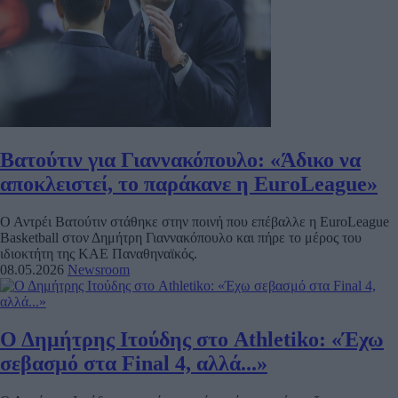
Βατούτιν για Γιαννακόπουλο: «Άδικο να
αποκλειστεί, το παράκανε η EuroLeague»
Ο Αντρέι Βατούτιν στάθηκε στην ποινή που επέβαλλε η EuroLeague
Basketball στον Δημήτρη Γιαννακόπουλο και πήρε το μέρος του
ιδιοκτήτη της ΚΑΕ Παναθηναϊκός.
08.05.2026
Newsroom
Ο Δημήτρης Ιτούδης στο Athletiko: «Έχω
σεβασμό στα Final 4, αλλά...»