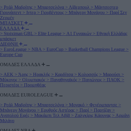
>
Ρεάλ Μαδρίτης
>
Μπαρτσελόνα
>
Λίβερπουλ
>
Μάντσεστερ
Γιουνάιτεντ
>
Ιντερ
>
Γιουβέντους
>
Μπάγερν Μονάχου
>
Παρί Σεν
Ζερμέν
ΜΠΑΣΚΕΤ
ΕΛΛΑΔΑ
>
Stoiximan GBL
>
Elite League
>
Α1 Γυναικών
>
Εθνική Ελλάδας
μπάσκετ
ΔΙΕΘΝΗ
>
EuroLeague
>
NBA
>
EuroCup
>
Basketball Champions League
>
Europe Cup
ΟΜΑΔΕΣ ΕΛΛΑΔΑ
>
ΑΕΚ
>
Άρης
>
Ηρακλής
>
Καρδίτσα
>
Κολοσσός
>
Μαρούσι
>
Μύκονος
>
Ολυμπιακός
>
Παναθηναϊκός
>
Πανιώνιος
>
ΠΑΟΚ
>
Περιστέρι
>
Προμηθέας
ΟΜΑΔΕΣ EUROLEAGUE
>
Ρεάλ Μαδρίτης
>
Μπαρτσελόνα
>
Μονακό
>
Φενέρμπαχτσε
>
Μπάγερν Μονάχου
>
Ερυθρός Αστέρας
>
Παρί
>
Παρτίζαν
>
Ανατολού Εφές
>
Μακάμπι Τελ Αβίβ
>
Ζαλγκίρις Κάουνας
>
Αρμάνι
Μιλάνο
ΟΜΑΔΕΣ ΝΒΑ