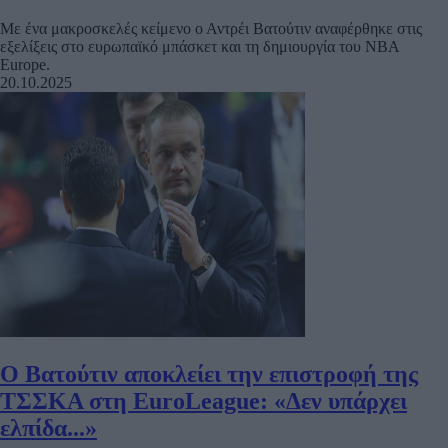
Με ένα μακροσκελές κείμενο ο Αντρέι Βατούτιν αναφέρθηκε στις
εξελίξεις στο ευρωπαϊκό μπάσκετ και τη δημιουργία του NBA
Europe.
20.10.2025
Ο Βατούτιν αποκλείει την επιστροφή της
ΤΣΣΚΑ στη EuroLeague: «Δεν υπάρχει
ελπίδα...»