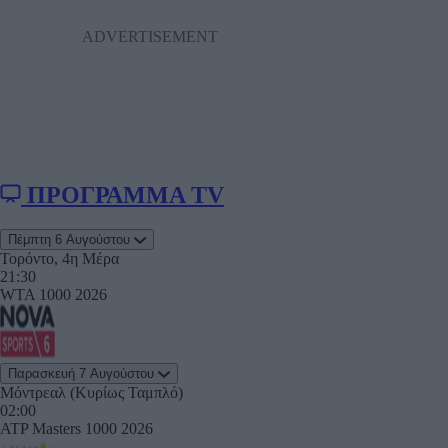
ΠΡΟΓΡΑΜΜΑ TV
Πέμπτη 6 Αυγούστου
Τορόντο, 4η Μέρα
21:30
WTA 1000 2026
Παρασκευή 7 Αυγούστου
Μόντρεαλ (Κυρίως Ταμπλό)
02:00
ATP Masters 1000 2026