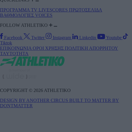
ΠΡΟΓΡΑΜΜΑ TV
LIVESCORES
ΠΡΩΤΟΣΕΛΙΔΑ
ΒΑΘΜΟΛΟΓΙΕΣ
VOICES
FOLLOW ATHLETIKO
Facebook
Twitter
Instagram
Linkedin
Youtube
Tiktok
ΕΠΙΚΟΙΝΩΝΙΑ
ΟΡΟΙ ΧΡΗΣΗΣ
ΠΟΛΙΤΙΚΗ ΑΠΟΡΡΗΤΟΥ
TAYTOTHTA
COPYRIGHT © 2026 ATHLETIKO
DESIGN BY ANOTHER CIRCUS
BUILT TO MATTER BY
DONTMATTER