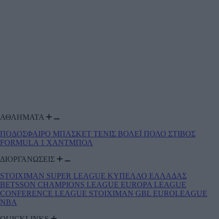
ΑΘΛΗΜΑΤΑ
ΠΟΔΟΣΦΑΙΡΟ
ΜΠΑΣΚΕΤ
ΤΕΝΙΣ
ΒΟΛΕΪ
ΠΟΛΟ
ΣΤΙΒΟΣ
FORMULA 1
ΧΑΝΤΜΠΟΛ
ΔΙΟΡΓΑΝΩΣΕΙΣ
STOIXIMAN SUPER LEAGUE
ΚΥΠΕΛΛΟ ΕΛΛΑΔΑΣ
BETSSON
CHAMPIONS LEAGUE
EUROPA LEAGUE
CONFERENCE LEAGUE
STOIXIMAN GBL
EUROLEAGUE
NBA
QUICKLINKS