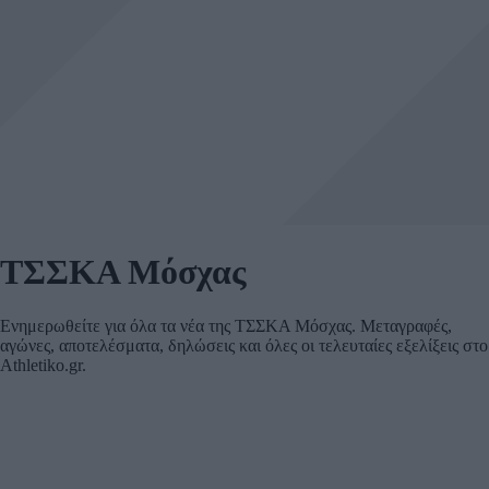
ΤΣΣΚΑ Μόσχας
Ενημερωθείτε για όλα τα νέα της ΤΣΣΚΑ Μόσχας. Μεταγραφές,
αγώνες, αποτελέσματα, δηλώσεις και όλες οι τελευταίες εξελίξεις στο
Athletiko.gr.