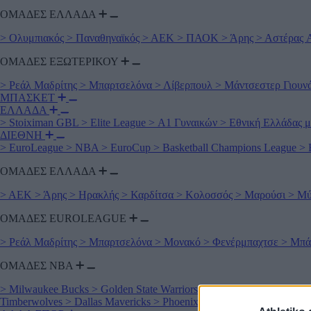
ΟΜΑΔΕΣ ΕΛΛΑΔΑ
>
Ολυμπιακός
>
Παναθηναϊκός
>
ΑΕΚ
>
ΠΑΟΚ
>
Άρης
>
Αστέρας
ΟΜΑΔΕΣ ΕΞΩΤΕΡΙΚΟΥ
>
Ρεάλ Μαδρίτης
>
Μπαρτσελόνα
>
Λίβερπουλ
>
Μάντσεστερ Γιουν
ΜΠΑΣΚΕΤ
ΕΛΛΑΔΑ
>
Stoiximan GBL
>
Elite League
>
Α1 Γυναικών
>
Εθνική Ελλάδας 
ΔΙΕΘΝΗ
>
EuroLeague
>
NBA
>
EuroCup
>
Basketball Champions League
>
ΟΜΑΔΕΣ ΕΛΛΑΔΑ
>
ΑΕΚ
>
Άρης
>
Ηρακλής
>
Καρδίτσα
>
Κολοσσός
>
Μαρούσι
>
Μύ
ΟΜΑΔΕΣ EUROLEAGUE
>
Ρεάλ Μαδρίτης
>
Μπαρτσελόνα
>
Μονακό
>
Φενέρμπαχτσε
>
Μπά
ΟΜΑΔΕΣ ΝΒΑ
>
Milwaukee Bucks
>
Golden State Warriors
>
Los Angeles Lakers
>
Timberwolves
>
Dallas Mavericks
>
Phoenix Suns