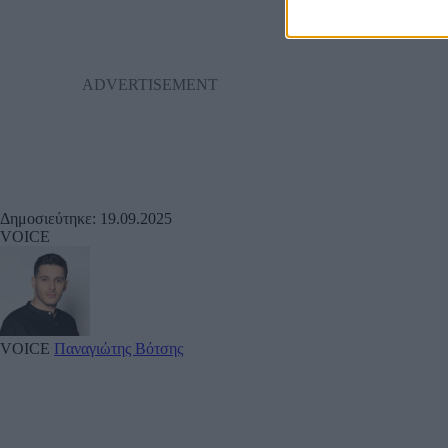
Δημοσιεύτηκε: 19.09.2025
VOICE
VOICE
Παναγιώτης Βότσης