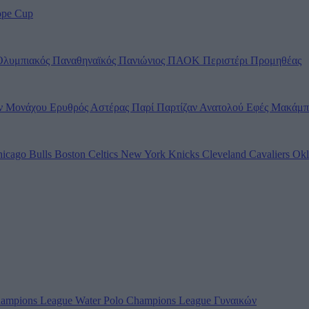
ope Cup
Ολυμπιακός
Παναθηναϊκός
Πανιώνιος
ΠΑΟΚ
Περιστέρι
Προμηθέας
ν Μονάχου
Ερυθρός Αστέρας
Παρί
Παρτίζαν
Ανατολού Εφές
Μακάμπ
icago Bulls
Boston Celtics
New York Knicks
Cleveland Cavaliers
Okl
hampions League
Water Polo Champions League Γυναικών