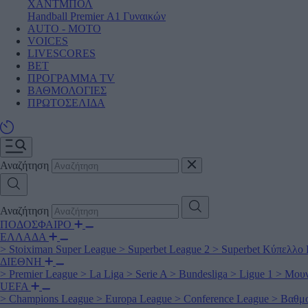
ΧΑΝΤΜΠΟΛ
Handball Premier
Α1 Γυναικών
AUTO - MOTO
VOICES
LIVESCORES
BET
ΠΡΟΓΡΑΜΜΑ TV
ΒΑΘΜΟΛΟΓΙΕΣ
ΠΡΩΤΟΣΕΛΙΔΑ
Αναζήτηση
Αναζήτηση
ΠΟΔΟΣΦΑΙΡΟ
ΕΛΛΑΔΑ
>
Stoiximan Super League
>
Superbet League 2
>
Superbet Κύπελλο
ΔΙΕΘΝΗ
>
Premier League
>
La Liga
>
Serie A
>
Bundesliga
>
Ligue 1
>
Μουν
UEFA
>
Champions League
>
Europa League
>
Conference League
>
Βαθμ