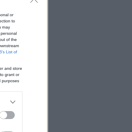
sonal or
ection to
ou may
 personal
out of the
 downstream
B’s List of
er and store
to grant or
ed purposes