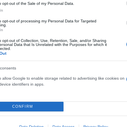
o opt-out of the Sale of my Personal Data.
In
to opt-out of processing my Personal Data for Targeted
ing.
In
o opt-out of Collection, Use, Retention, Sale, and/or Sharing
ersonal Data that Is Unrelated with the Purposes for which it
lected.
ενευτύχης - Στον τελικό να βγει
Out
consents
ης στον τελικό του Παγκοσμίου Πρωταθλήματος στίβου στο Τόκιο.
o allow Google to enable storage related to advertising like cookies on
evice identifiers in apps.
CONFIRM
Data Deletion
Data Access
Privacy Policy