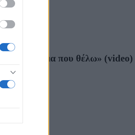
 το αποτέλεσμα που θέλω» (video)