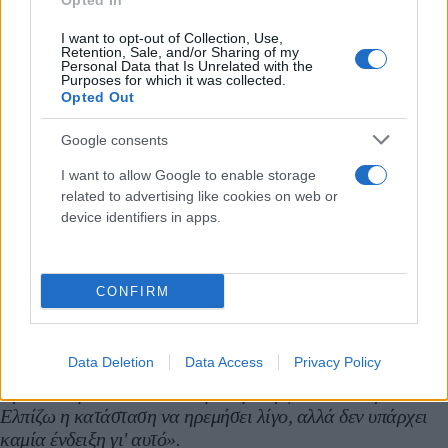
Opted In
διευθύνει το τουρνουά – απλά βρέθηκε σε μια κατάσταση
όπου το τουρνουά έπρεπε να μεταφερθεί. Ελπίζω ότι θα
I want to opt-out of Collection, Use,
Retention, Sale, and/or Sharing of my
έρθουν καλύτερες εποχές τα επόμενα χρόνια, ώστε να
Personal Data that Is Unrelated with the
επιστρέψει το τουρνουά, ίσως και σε υψηλότερη κατηγορία,
Purposes for which it was collected.
Opted Out
ποτέ δεν ξέρεις. Το κοινό στο Βελιγράδι αγαπά και
παρακολουθεί το τένις, η Σερβία τα τελευταία 20 χρόνια
Google consents
έχει γίνει χώρα του τένις, χάρη σε όλες τις επιτυχίες μας».
I want to allow Google to enable storage
related to advertising like cookies on web or
device identifiers in apps.
Για την κατάσταση στη Σερβία:
«H γενικότερη
κατάσταση στη χώρα είναι τέτοια που ο κόσμος
ενδιαφέρεται ελάχιστα για τον αθλητισμό... Συμβαίνουν
CONFIRM
πολλά, υπάρχει μεγάλη αλλαγή γενικά τόσο του λαού όσο
και του κράτους... Χωρίς να μπαίνω στην πολιτική, γιατί
ήδη έχω μιλήσει αρκετά για αυτό, ελπίζω να ηρεμήσουν
Data Deletion
Data Access
Privacy Policy
λίγο τα πνεύματα. Όλα έχουν κλιμακωθεί πάρα πολύ,
είμαστε κυριολεκτικά στα πρόθυρα εμφυλίου πολέμου.
Ελπίζω η κατάσταση να ηρεμήσει λίγο, αλλά δεν υπάρχει
καμία ένδειξη γι' αυτό».