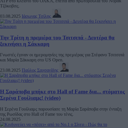
ATP στο κλειστό του ΟΑΚΑ, έπειτα από πρωτοβουλία του Νόβακ
Τζόκοβιτς.
03.08.2025
Ιάσωνας Τσίλης
Την Τρίτη η πρεμιέρα του Τσιτσιπά - Δευτέρα θα
ξεκινήσει η Σάκκαρη
Γνωστές έγιναν οι ημερομηνίες της πρεμιέρας για Στέφανο Τσιτσιπά
και Μαρία Σάκκαρη στο US Open.
23.08.2025
Παύλος Σαχσανίδης
Η Σαράποβα μπήκε στο Hall of Fame δια... στόματος
Σερένα Γουίλιαμς! (video)
Η Σερένα Γουίλιαμς παρουσίασε τη Μαρία Σαράποβα στην ένταξη
της Ρωσίδας στο Hall of Fame του τένις.
24.08.2025