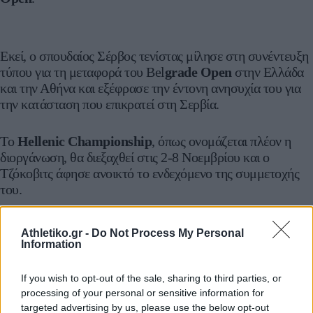
Εκεί, ο σπουδαίος Σέρβος τενίστας μίλησε στη συνέντευξη
τύπου για τη μεταφορά του Bel
grade Open
στην Ελλάδα
και την Αθήνα και εξέφρασε την έντονη ανησυχία του για
την κατάσταση που επικρατεί στη Σερβία.
Το
Hellenic Championship
, όπως ονομάζεται πλέον η
διοργάνωση, θα διεξαχθεί στις 2-8 Νοεμβρίου και ο
Τζόκοβιτς άφησε ανοικτό το ενδεχόμενο της συμμετοχής
του.
Athletiko.gr -
Do Not Process My Personal
Information
Αναλυτικά όσα είπε στη συνέντευξη τύπου ο
Νόβακ Τζόκοβιτς:
If you wish to opt-out of the sale, sharing to third parties, or
processing of your personal or sensitive information for
Για τη μεταφορά του τουρνουά στην Ελλάδα
:
«Το μόνο
targeted advertising by us, please use the below opt-out