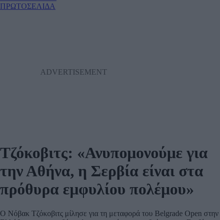
ΠΡΩΤΟΣΕΛΙΔΑ
Τζόκοβιτς: «Ανυπομονούμε για
την Αθήνα, η Σερβία είναι στα
πρόθυρα εμφυλίου πολέμου»
Ο Νόβακ Τζόκοβιτς μίλησε για τη μεταφορά του Belgrade Open στην