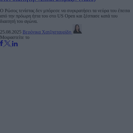
Ο Ρώσος τενίστας δεν μπόρεσε να συγκρατήσει τα νεύρα του έπειτα
από την πρόωρη ήττα του στο US Open και ξέσπασε κατά του
διαιτητή του αγώνα.
25.08.2025
Βερόνικα Χατζησταυρίδη
Μοιραστείτε το