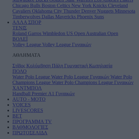
Chicago Bulls
Boston Celtics
New York Knicks
Cleveland
Cavaliers
Oklahoma City Thunder
Denver Nuggets
Minnesota
Timberwolves
Dallas Mavericks
Phoenix Suns
ΑΛΛΑ ΣΠΟΡ
ΤΕΝΙΣ
Roland Garros
Wimbledon
US Open
Australian Open
ΒΟΛΕΪ
Volley League
Volley League Γυναικών
ΑΘΛΗΜΑΤΑ
Στίβος
Κολύμβηση
Πάλη
Γυμναστική
Κωπηλασία
ΠΟΛΟ
Water Polo League
Water Polo League Γυναικών
Water Polo
Champions League
Water Polo Champions League Γυναικών
ΧΑΝΤΜΠΟΛ
Handball Premier
Α1 Γυναικών
AUTO - MOTO
VOICES
LIVESCORES
BET
ΠΡΟΓΡΑΜΜΑ TV
ΒΑΘΜΟΛΟΓΙΕΣ
ΠΡΩΤΟΣΕΛΙΔΑ