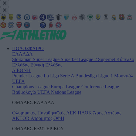
ΠΟΔΟΣΦΑΙΡΟ
ΕΛΛΑΔΑ
Stoiximan Super League
Superbet League 2
Superbet Κύπελλο
Ελλάδας
Εθνική Ελλάδας
ΔΙΕΘΝΗ
Premier League
La Liga
Serie A
Bundesliga
Ligue 1
Μουντιάλ
UEFA
Champions League
Europa League
Conference League
Βαθμολογία UEFA
Nations League
ΟΜΑΔΕΣ ΕΛΛΑΔΑ
Ολυμπιακός
Παναθηναϊκός
ΑΕΚ
ΠΑΟΚ
Άρης
Αστέρας
AKTOR
Ατρόμητος
ΟΦΗ
ΟΜΑΔΕΣ ΕΞΩΤΕΡΙΚΟΥ