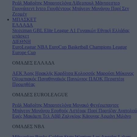
Ρεάλ Μαδρίτης
Μπαρτσελόνα
Λίβερπουλ
Μάντσεστερ
Γιουνάιτεντ
Ιντερ
Γιουβέντους
Μπάγερν Μονάχου
Παρί Σεν
Ζερμέν
ΜΠΑΣΚΕΤ
ΕΛΛΑΔΑ
Stoiximan GBL
Elite League
Α1 Γυναικών
Εθνική Ελλάδας
μπάσκετ
ΔΙΕΘΝΗ
EuroLeague
NBA
EuroCup
Basketball Champions League
Europe Cup
ΟΜΑΔΕΣ ΕΛΛΑΔΑ
ΑΕΚ
Άρης
Ηρακλής
Καρδίτσα
Κολοσσός
Μαρούσι
Μύκονος
Ολυμπιακός
Παναθηναϊκός
Πανιώνιος
ΠΑΟΚ
Περιστέρι
Προμηθέας
ΟΜΑΔΕΣ EUROLEAGUE
Ρεάλ Μαδρίτης
Μπαρτσελόνα
Μονακό
Φενέρμπαχτσε
Μπάγερν Μονάχου
Ερυθρός Αστέρας
Παρί
Παρτίζαν
Ανατολού
Εφές
Μακάμπι Τελ Αβίβ
Ζαλγκίρις Κάουνας
Αρμάνι Μιλάνο
ΟΜΑΔΕΣ ΝΒΑ
Milwaukee Bucks
Golden State Warriors
Los Angeles Lakers