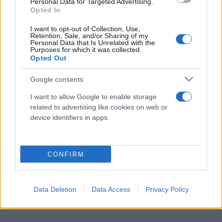
Personal Data for Targeted Advertising.
Opted In
Μετά το φινάλε του ματς ο Κωνσταντής Τζολάκης σε
I want to opt-out of Collection, Use,
Retention, Sale, and/or Sharing of my
δηλώσεις του αναφέρθηκε στην αναμέτρηση και στην
Personal Data that Is Unrelated with the
επερχόμενες αναμετρήσεις για τα προκριματικά.
Purposes for which it was collected.
Opted Out
Αναλυτικά όσα είπε:
Google consents
I want to allow Google to enable storage
Για τα καλά λόγια του Ιβάν Γιοβάνοβιτς:
«Να
related to advertising like cookies on web or
ευχαριστήσω τον κόουτς για τα καλά του λόγια. Δεν είμαι
device identifiers in apps.
αυτός που μπορώ να πω. Προτιμώ να το λένε οι άλλοι για
μένα».
CONFIRM
Για το πτυχίο που πήρε και το συνδύασε με τον
αθλητισμό:
«Αν υπάρχει θέληση και πρόγραμμα όλα
μπορούν να επιτευχθούν. Το θέμα είναι να έχεις τη θέληση
Data Deletion
Data Access
Privacy Policy
να το κάνεις. Και μετά μπορείς να ασχοληθείς όχι μόνο με
τον αθλητισμό, αλλά τον πρωταθλητισμό».