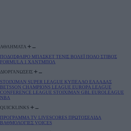
ΑΘΛΗΜΑΤΑ
ΠΟΔΟΣΦΑΙΡΟ
ΜΠΑΣΚΕΤ
ΤΕΝΙΣ
ΒΟΛΕΪ
ΠΟΛΟ
ΣΤΙΒΟΣ
FORMULA 1
ΧΑΝΤΜΠΟΛ
ΔΙΟΡΓΑΝΩΣΕΙΣ
STOIXIMAN SUPER LEAGUE
ΚΥΠΕΛΛΟ ΕΛΛΑΔΑΣ
BETSSON
CHAMPIONS LEAGUE
EUROPA LEAGUE
CONFERENCE LEAGUE
STOIXIMAN GBL
EUROLEAGUE
NBA
QUICKLINKS
ΠΡΟΓΡΑΜΜΑ TV
LIVESCORES
ΠΡΩΤΟΣΕΛΙΔΑ
ΒΑΘΜΟΛΟΓΙΕΣ
VOICES