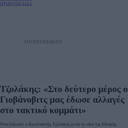
ΠΡΩΤΟΣΕΛΙΔΑ
Τζολάκης: «Στο δεύτερο μέρος ο
Γιοβάνοβιτς μας έδωσε αλλαγές
στο τακτικό κομμάτι»
Όσα δήλωσε ο Κωνσταντής Τζολάκης μετά τη νίκη της Εθνικής