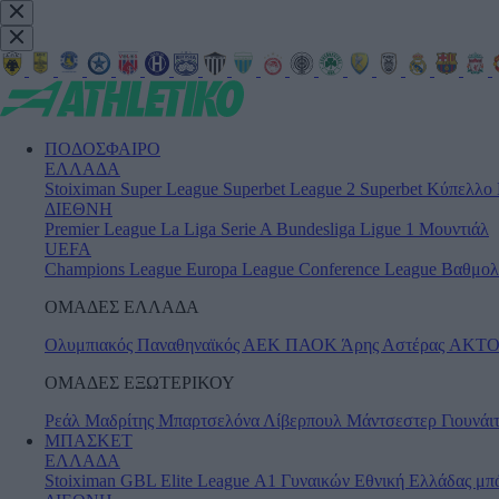
ΠΟΔΟΣΦΑΙΡΟ
ΕΛΛΑΔΑ
Stoiximan Super League
Superbet League 2
Superbet Κύπελλο
ΔΙΕΘΝΗ
Premier League
La Liga
Serie A
Bundesliga
Ligue 1
Μουντιάλ
UEFA
Champions League
Europa League
Conference League
Βαθμολ
ΟΜΑΔΕΣ ΕΛΛΑΔΑ
Ολυμπιακός
Παναθηναϊκός
ΑΕΚ
ΠΑΟΚ
Άρης
Αστέρας AKT
ΟΜΑΔΕΣ ΕΞΩΤΕΡΙΚΟΥ
Ρεάλ Μαδρίτης
Μπαρτσελόνα
Λίβερπουλ
Μάντσεστερ Γιουνάι
ΜΠΑΣΚΕΤ
ΕΛΛΑΔΑ
Stoiximan GBL
Elite League
Α1 Γυναικών
Εθνική Ελλάδας μπ