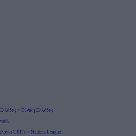
 Ελλάδας
>
Εθνική Ελλάδας
τιάλ
ολογία UEFA
>
Nations League