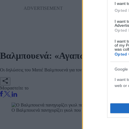
I want t
Opted 
I want 
Advertis
Opted 
I want t
of my P
was col
Βαλμπουενά: «Αγαπώ τον Ολυμπ
Opted 
Google 
Οι δηλώσεις του Ματιέ Βαλμπουενά για τον αγαπημένο του Ολυμπιακ
I want t
web or d
Μοιραστείτε το
Ο Βαλμπουενά πανηγυρίζει γκολ που πέτυχε με τη φανέλα του