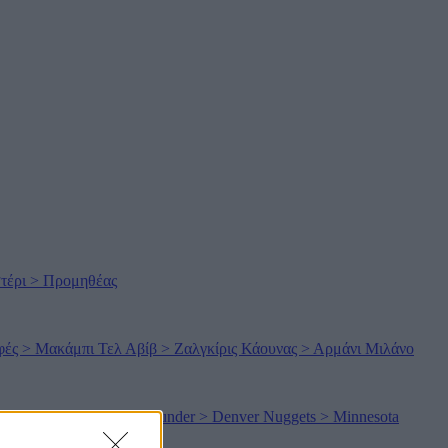
τέρι
>
Προμηθέας
φές
>
Μακάμπι Τελ Αβίβ
>
Ζαλγκίρις Κάουνας
>
Αρμάνι Μιλάνο
iers
>
Oklahoma City Thunder
>
Denver Nuggets
>
Minnesota