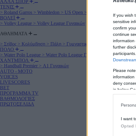
Athletiko.
ΑΛΛΑ ΣΠΟΡ
ΤΕΝΙΣ
>
Roland Garros
>
Wimbledon
>
US Open
>
Australian Open
If you wish 
ΒΟΛΕΪ
sensitive in
>
Volley League
>
Volley League Γυναικών
confirm you
ΑΘΛΗΜΑΤΑ
continue se
information 
>
Στίβος
>
Κολύμβηση
>
Πάλη
>
Γυμναστική
>
Κωπηλασία
further disc
ΠΟΛΟ
participants
>
Water Polo League
>
Water Polo League Γυναικών
>
Water Polo C
Downstream 
ΧΑΝΤΜΠΟΛ
>
Handball Premier
>
Α1 Γυναικών
Please note
AUTO - MOTO
VOICES
information 
LIVESCORES
deny consent
BET
in below Go
ΠΡΟΓΡΑΜΜΑ TV
ΒΑΘΜΟΛΟΓΙΕΣ
ΠΡΩΤΟΣΕΛΙΔΑ
Persona
I want t
Opted 