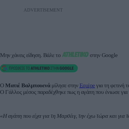
Μην χάνεις είδηση.
Βάλε το
στην Google
Ο
Ματιέ Βαλμπουενά
μίλησε στην
Equipe
για τη φετινή τ
Ο Γάλλος μέσος παραδέχθηκε πως η αγάπη που ένιωσε για τ
«
Η αγάπη που είχα για τη Μαρσέιγ, την έχω τώρα και για 