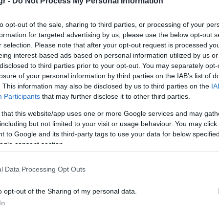
gr -
Do Not Process My Personal Information
to opt-out of the sale, sharing to third parties, or processing of your per
formation for targeted advertising by us, please use the below opt-out s
r selection. Please note that after your opt-out request is processed y
eing interest-based ads based on personal information utilized by us or
disclosed to third parties prior to your opt-out. You may separately opt-
losure of your personal information by third parties on the IAB’s list of
. This information may also be disclosed by us to third parties on the
IA
hampions League
>
Water Polo Champions League Γυναικών
Participants
that may further disclose it to other third parties.
 that this website/app uses one or more Google services and may gath
including but not limited to your visit or usage behaviour. You may click 
 to Google and its third-party tags to use your data for below specifi
ogle consent section.
l Data Processing Opt Outs
o opt-out of the Sharing of my personal data.
In