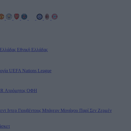
 Ελλάδας
Εθνική Ελλάδας
ογία UEFA
Nations League
OR
Ατρόμητος
ΟΦΗ
τεντ
Ιντερ
Γιουβέντους
Μπάγερν Μονάχου
Παρί Σεν Ζερμέν
άσκετ