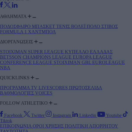
ΑΘΛΗΜΑΤΑ
ΠΟΔΟΣΦΑΙΡΟ
ΜΠΑΣΚΕΤ
ΤΕΝΙΣ
ΒΟΛΕΪ
ΠΟΛΟ
ΣΤΙΒΟΣ
FORMULA 1
ΧΑΝΤΜΠΟΛ
ΔΙΟΡΓΑΝΩΣΕΙΣ
STOIXIMAN SUPER LEAGUE
ΚΥΠΕΛΛΟ ΕΛΛΑΔΑΣ
BETSSON
CHAMPIONS LEAGUE
EUROPA LEAGUE
CONFERENCE LEAGUE
STOIXIMAN GBL
EUROLEAGUE
NBA
QUICKLINKS
ΠΡΟΓΡΑΜΜΑ TV
LIVESCORES
ΠΡΩΤΟΣΕΛΙΔΑ
ΒΑΘΜΟΛΟΓΙΕΣ
VOICES
FOLLOW ATHLETIKO
Facebook
Twitter
Instagram
Linkedin
Youtube
Tiktok
ΕΠΙΚΟΙΝΩΝΙΑ
ΟΡΟΙ ΧΡΗΣΗΣ
ΠΟΛΙΤΙΚΗ ΑΠΟΡΡΗΤΟΥ
TAYTOTHTA