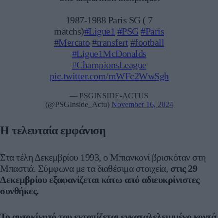
1987-1988 Paris SG ( 7
matchs)
#Ligue1
#PSG
#Paris
#Mercato
#transfert
#football
#Ligue1McDonalds
#ChampionsLeague
pic.twitter.com/mWFc2WwSgh
— PSGINSIDE-ACTUS
(@PSGInside_Actu)
November 16, 2024
Η τελευταία εμφάνιση
Στα τέλη Δεκεμβρίου 1993, ο Μπιανκονί βρισκόταν στη
Μπαστιά. Σύμφωνα με τα διαθέσιμα στοιχεία,
στις 29
Δεκεμβρίου εξαφανίζεται κάτω από αδιευκρίνιστες
συνθήκες.
Το αυτοκίνητό του εντοπίζεται εγκαταλελειμμένο κοντά