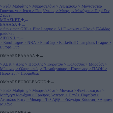
>
Ρεάλ Μαδρίτης
>
Μπαρτσελόνα
>
Λίβερπουλ
>
Μάντσεστερ
Γιουνάιτεντ
>
Ιντερ
>
Γιουβέντους
>
Μπάγερν Μονάχου
>
Παρί Σεν
Ζερμέν
ΜΠΑΣΚΕΤ
ΕΛΛΑΔΑ
>
Stoiximan GBL
>
Elite League
>
Α1 Γυναικών
>
Εθνική Ελλάδας
μπάσκετ
ΔΙΕΘΝΗ
>
EuroLeague
>
NBA
>
EuroCup
>
Basketball Champions League
>
Europe Cup
ΟΜΑΔΕΣ ΕΛΛΑΔΑ
>
ΑΕΚ
>
Άρης
>
Ηρακλής
>
Καρδίτσα
>
Κολοσσός
>
Μαρούσι
>
Μύκονος
>
Ολυμπιακός
>
Παναθηναϊκός
>
Πανιώνιος
>
ΠΑΟΚ
>
Περιστέρι
>
Προμηθέας
ΟΜΑΔΕΣ EUROLEAGUE
>
Ρεάλ Μαδρίτης
>
Μπαρτσελόνα
>
Μονακό
>
Φενέρμπαχτσε
>
Μπάγερν Μονάχου
>
Ερυθρός Αστέρας
>
Παρί
>
Παρτίζαν
>
Ανατολού Εφές
>
Μακάμπι Τελ Αβίβ
>
Ζαλγκίρις Κάουνας
>
Αρμάνι
Μιλάνο
ΟΜΑΔΕΣ ΝΒΑ