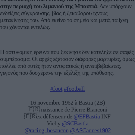
στην περιοχή του λιμανιού της Μπαστιά
. Δεν υπάρχουν
ενδείξεις σύγκρουσης, βίας ή ξεκάθαρου ίχνους
μετακίνησής του. Από εκείνο το σημείο και μετά, τα ίχνη
του χάνονται εντελώς.
Η αστυνομική έρευνα που ξεκίνησε δεν κατέληξε σε σαφές
συμπέρασμα. Οι αρχές εξέτασαν διάφορες μαρτυρίες, όμως
πολλές από αυτές ήταν αντιφατικές ή ανεπιβεβαίωτες,
γεγονός που δυσχέρανε την εξέλιξη της υπόθεσης.
#foot
#football
16 novembre 1962 à Bastia (2B)
🇫🇷 naissance de Pierre Bianconi
🇫🇷ex défenseur de
@EFBastia
INF
Vichy
@SCBastia
@racing_besancon
@ASCannes1902