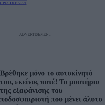
ΠΡΩΤΟΣΕΛΙΔΑ
Βρέθηκε μόνο το αυτοκίνητό
του, εκείνος ποτέ! Το μυστήριο
της εξαφάνισης του
ποδοσφαιριστή που μένει άλυτο