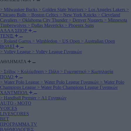
>
Milwaukee Bucks
>
Golden State Warriors
>
Los Angeles Lakers
>
Chicago Bulls
>
Boston Celtics
>
New York Knicks
>
Cleveland
Cavaliers
>
Oklahoma City Thunder
>
Denver Nuggets
>
Minnesota
Timberwolves
>
Dallas Mavericks
>
Phoenix Suns
ΑΛΛΑ ΣΠΟΡ
ΤΕΝΙΣ
>
Roland Garros
>
Wimbledon
>
US Open
>
Australian Open
ΒΟΛΕΪ
>
Volley League
>
Volley League Γυναικών
ΑΘΛΗΜΑΤΑ
>
Στίβος
>
Κολύμβηση
>
Πάλη
>
Γυμναστική
>
Κωπηλασία
ΠΟΛΟ
>
Water Polo League
>
Water Polo League Γυναικών
>
Water Polo
Champions League
>
Water Polo Champions League Γυναικών
ΧΑΝΤΜΠΟΛ
>
Handball Premier
>
Α1 Γυναικών
AUTO - MOTO
VOICES
LIVESCORES
BET
ΠΡΟΓΡΑΜΜΑ TV
ΒΑΘΜΟΛΟΓΙΕΣ