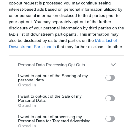
opt-out request is processed you may continue seeing
interest-based ads based on personal information utilized by
Στο skeet των γυναικών, οι Ηνωμένες Πολιτείες
us or personal information disclosed to third parties prior to
κατεβαίνουν με τριάδα-φωτιά: την τρεις φορές
your opt-out. You may separately opt-out of the further
disclosure of your personal information by third parties on the
Ολυμπιονίκη και θρύλο του αθλήματος,
Κίμπερλι Ρόουντ
,
IAB’s list of downstream participants. This information may
τη νούμερο ένα στον κόσμο
Σαμάνθα Σάιμοντον
και τη
also be disclosed by us to third parties on the
IAB’s List of
φιναλίστ του περσινού Παγκοσμίου
Ντάνια Βίτσι
, όλες με
Downstream Participants
that may further disclose it to other
χρυσά στο Παγκόσμιο Κύπελλο φέτος. Αντίπαλο δέος
third parties.
αποτελεί η
Αρίνα Κουζνέτσοβα
(Ρωσία), ενώ την
ελληνική ελπίδα για μετάλλιο εκπροσωπεί η
Κατζουράκη
.
Please note that this website/app uses one or more Google
Personal Data Processing Opt Outs
Δυνατές παρουσίες αναμένονται επίσης από τη Γαλλίδα
services and may gather and store information including but
not limited to your visit or usage behaviour. You may click to
I want to opt-out of the Sharing of my
Λουσί Αναστασιού
, την Ιταλίδα
Ντιάνα Μπακόζι
και την
personal data.
grant or deny consent to Google and its third-party tags to
Κινέζα
Τζιανγκ Γιτινγκ
.
Opted In
use your data for below specified purposes in below Google
consent section.
I want to opt-out of the Sale of my
Personal Data.
Opted In
Στους άνδρες, ξεχωρίζει ο τετράκις Ολυμπιονίκης
Βίνσεντ
Χάνκοκ
, μαζί με τους συμπαίκτες του
Κρίστιαν Έλιοτ
και
I want to opt-out of processing my
Personal Data for Targeted Advertising.
Κόνερ Πρινς
, αργυρό Ολυμπιονίκη του Παρισιού. Ισχυρές
Opted In
παρουσίες αναμένονται από τον
Γκαμπριέλε Ροσέτι