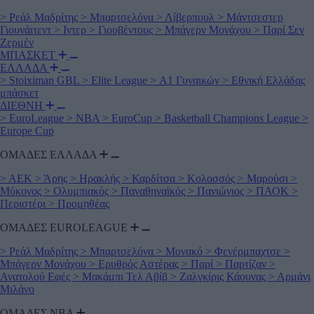
>
Ρεάλ Μαδρίτης
>
Μπαρτσελόνα
>
Λίβερπουλ
>
Μάντσεστερ
Γιουνάιτεντ
>
Ιντερ
>
Γιουβέντους
>
Μπάγερν Μονάχου
>
Παρί Σεν
Ζερμέν
ΜΠΑΣΚΕΤ
ΕΛΛΑΔΑ
>
Stoiximan GBL
>
Elite League
>
Α1 Γυναικών
>
Εθνική Ελλάδας
μπάσκετ
ΔΙΕΘΝΗ
>
EuroLeague
>
NBA
>
EuroCup
>
Basketball Champions League
>
Europe Cup
ΟΜΑΔΕΣ ΕΛΛΑΔΑ
>
ΑΕΚ
>
Άρης
>
Ηρακλής
>
Καρδίτσα
>
Κολοσσός
>
Μαρούσι
>
Μύκονος
>
Ολυμπιακός
>
Παναθηναϊκός
>
Πανιώνιος
>
ΠΑΟΚ
>
Περιστέρι
>
Προμηθέας
ΟΜΑΔΕΣ EUROLEAGUE
>
Ρεάλ Μαδρίτης
>
Μπαρτσελόνα
>
Μονακό
>
Φενέρμπαχτσε
>
Μπάγερν Μονάχου
>
Ερυθρός Αστέρας
>
Παρί
>
Παρτίζαν
>
Ανατολού Εφές
>
Μακάμπι Τελ Αβίβ
>
Ζαλγκίρις Κάουνας
>
Αρμάνι
Μιλάνο
ΟΜΑΔΕΣ ΝΒΑ