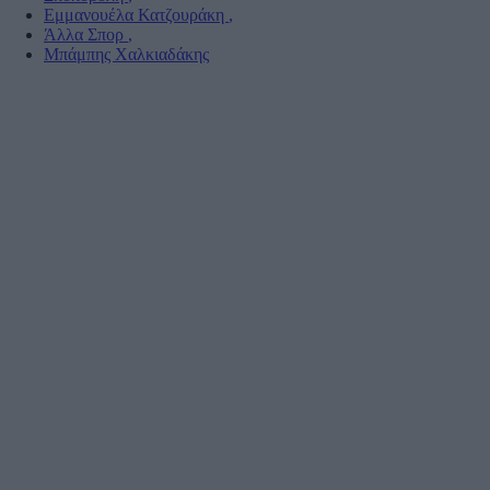
Εμμανουέλα Κατζουράκη
,
Άλλα Σπορ
,
Μπάμπης Χαλκιαδάκης