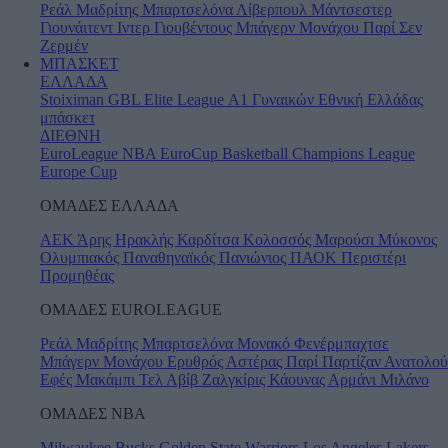
Ρεάλ Μαδρίτης
Μπαρτσελόνα
Λίβερπουλ
Μάντσεστερ
Γιουνάιτεντ
Ιντερ
Γιουβέντους
Μπάγερν Μονάχου
Παρί Σεν
Ζερμέν
ΜΠΑΣΚΕΤ
ΕΛΛΑΔΑ
Stoiximan GBL
Elite League
Α1 Γυναικών
Εθνική Ελλάδας
μπάσκετ
ΔΙΕΘΝΗ
EuroLeague
NBA
EuroCup
Basketball Champions League
Europe Cup
ΟΜΑΔΕΣ ΕΛΛΑΔΑ
ΑΕΚ
Άρης
Ηρακλής
Καρδίτσα
Κολοσσός
Μαρούσι
Μύκονος
Ολυμπιακός
Παναθηναϊκός
Πανιώνιος
ΠΑΟΚ
Περιστέρι
Προμηθέας
ΟΜΑΔΕΣ EUROLEAGUE
Ρεάλ Μαδρίτης
Μπαρτσελόνα
Μονακό
Φενέρμπαχτσε
Μπάγερν Μονάχου
Ερυθρός Αστέρας
Παρί
Παρτίζαν
Ανατολού
Εφές
Μακάμπι Τελ Αβίβ
Ζαλγκίρις Κάουνας
Αρμάνι Μιλάνο
ΟΜΑΔΕΣ ΝΒΑ
Milwaukee Bucks
Golden State Warriors
Los Angeles Lakers