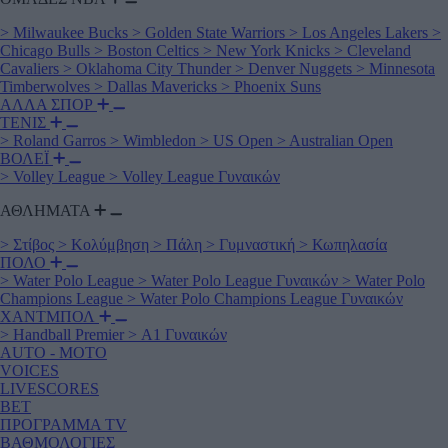
>
Milwaukee Bucks
>
Golden State Warriors
>
Los Angeles Lakers
>
Chicago Bulls
>
Boston Celtics
>
New York Knicks
>
Cleveland
Cavaliers
>
Oklahoma City Thunder
>
Denver Nuggets
>
Minnesota
Timberwolves
>
Dallas Mavericks
>
Phoenix Suns
ΑΛΛΑ ΣΠΟΡ
ΤΕΝΙΣ
>
Roland Garros
>
Wimbledon
>
US Open
>
Australian Open
ΒΟΛΕΪ
>
Volley League
>
Volley League Γυναικών
ΑΘΛΗΜΑΤΑ
>
Στίβος
>
Κολύμβηση
>
Πάλη
>
Γυμναστική
>
Κωπηλασία
ΠΟΛΟ
>
Water Polo League
>
Water Polo League Γυναικών
>
Water Polo
Champions League
>
Water Polo Champions League Γυναικών
ΧΑΝΤΜΠΟΛ
>
Handball Premier
>
Α1 Γυναικών
AUTO - MOTO
VOICES
LIVESCORES
BET
ΠΡΟΓΡΑΜΜΑ TV
ΒΑΘΜΟΛΟΓΙΕΣ