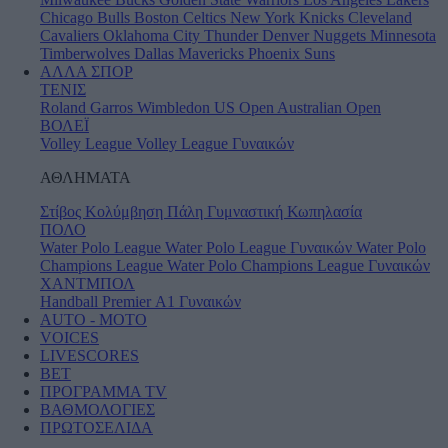
Chicago Bulls
Boston Celtics
New York Knicks
Cleveland
Cavaliers
Oklahoma City Thunder
Denver Nuggets
Minnesota
Timberwolves
Dallas Mavericks
Phoenix Suns
ΑΛΛΑ ΣΠΟΡ
ΤΕΝΙΣ
Roland Garros
Wimbledon
US Open
Australian Open
ΒΟΛΕΪ
Volley League
Volley League Γυναικών
ΑΘΛΗΜΑΤΑ
Στίβος
Κολύμβηση
Πάλη
Γυμναστική
Κωπηλασία
ΠΟΛΟ
Water Polo League
Water Polo League Γυναικών
Water Polo
Champions League
Water Polo Champions League Γυναικών
ΧΑΝΤΜΠΟΛ
Handball Premier
Α1 Γυναικών
AUTO - MOTO
VOICES
LIVESCORES
BET
ΠΡΟΓΡΑΜΜΑ TV
ΒΑΘΜΟΛΟΓΙΕΣ
ΠΡΩΤΟΣΕΛΙΔΑ