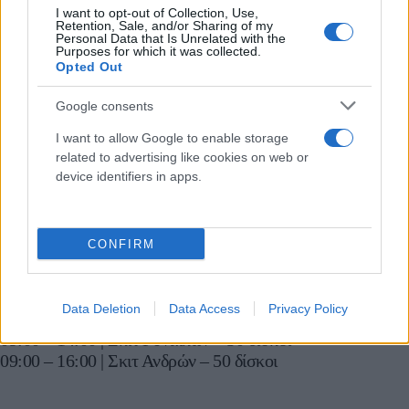
(Ιταλία), τον
Γέσπερ Χάνσεν
(Δανία), τον
Ανάτ Ναρούκα
I want to opt-out of Collection, Use,
Retention, Sale, and/or Sharing of my
(Ινδία) και τον
Έκτορ Φλόρες
(Χιλή).
Personal Data that Is Unrelated with the
Purposes for which it was collected.
Opted Out
Το πρόγραμμα της διοργάνωσης
Google consents
Πέμπτη 9 Οκτωβρίου
I want to allow Google to enable storage
9:00-19:00 | Προπόνηση σκιτ Γυναικών & Ανδρών
related to advertising like cookies on web or
device identifiers in apps.
Παρασκευή 10 Οκτωβρίου
CONFIRM
09:00 – 14:00 | Σκιτ Γυναικών – 50 δίσκοι
09:00 – 16:00 | Σκιτ Ανδρών – 50 δίσκοι
Data Deletion
Data Access
Privacy Policy
Σάββατο 11 Οκτωβρίου
09:00 – 14:00 | Σκιτ Γυναικών – 50 δίσκοι
09:00 – 16:00 | Σκιτ Ανδρών – 50 δίσκοι