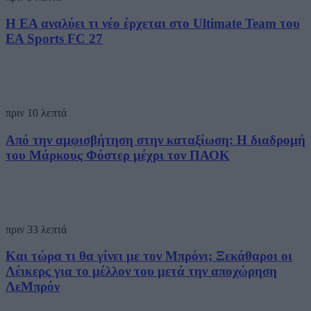
Η ΕΑ αναλύει τι νέο έρχεται στο Ultimate Team του
EA Sports FC 27
πριν 10 λεπτά
Από την αμφισβήτηση στην καταξίωση: Η διαδρομή
του Μάρκους Φόστερ μέχρι τον ΠΑΟΚ
πριν 33 λεπτά
Και τώρα τι θα γίνει με τον Μπρόνι; Ξεκάθαροι οι
Λέικερς για το μέλλον του μετά την αποχώρηση
ΛεΜπρόν