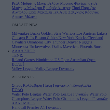
Ρεάλ Μαδρίτης
Μπαρτσελόνα
Μονακό
Φενέρμπαχτσε
Μπάγερν Μονάχου
Ερυθρός Αστέρας
Παρί
Παρτίζαν
Ανατολού Εφές
Μακάμπι Τελ Αβίβ
Ζαλγκίρις Κάουνας
Αρμάνι Μιλάνο
ΟΜΑΔΕΣ ΝΒΑ
Milwaukee Bucks
Golden State Warriors
Los Angeles Lakers
Chicago Bulls
Boston Celtics
New York Knicks
Cleveland
Cavaliers
Oklahoma City Thunder
Denver Nuggets
Minnesota Timberwolves
Dallas Mavericks
Phoenix Suns
ΑΛΛΑ ΣΠΟΡ
ΤΕΝΙΣ
Roland Garros
Wimbledon
US Open
Australian Open
ΒΟΛΕΪ
Volley League
Volley League Γυναικών
ΑΘΛΗΜΑΤΑ
Στίβος
Κολύμβηση
Πάλη
Γυμναστική
Κωπηλασία
ΠΟΛΟ
Water Polo League
Water Polo League Γυναικών
Water Polo
Champions League
Water Polo Champions League Γυναικών
ΧΑΝΤΜΠΟΛ
Handball Premier
Α1 Γυναικών