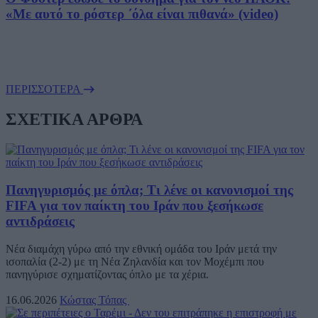
«Με αυτό το ρόστερ ΄όλα είναι πιθανά» (video)
ΠΕΡΙΣΣΟΤΕΡΑ
ΣΧΕΤΙΚΑ ΑΡΘΡΑ
Πανηγυρισμός με όπλα; Τι λένε οι κανονισμοί της
FIFA για τον παίκτη του Ιράν που ξεσήκωσε
αντιδράσεις
Νέα διαμάχη γύρω από την εθνική ομάδα του Ιράν μετά την
ισοπαλία (2-2) με τη Νέα Ζηλανδία και τον Μοχέμπι που
πανηγύρισε σχηματίζοντας όπλο με τα χέρια.
16.06.2026
Κώστας Τόπας