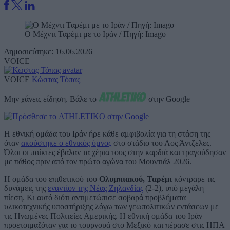
Ο Μέχντι Ταρέμι με το Ιράν / Πηγή: Imago
Δημοσιεύτηκε: 16.06.2026
VOICE
VOICE
Κώστας Τόπας
Μην χάνεις είδηση.
Βάλε το
στην Google
Η εθνική ομάδα του Ιράν ήρε κάθε αμφιβολία για τη στάση της
όταν
ακούστηκε ο εθνικός ύμνος
στο στάδιο του Λος Άντζελες.
Όλοι οι παίκτες έβαλαν τα χέρια τους στην καρδιά και τραγούδησαν
με πάθος πριν από τον πρώτο αγώνα του Μουντιάλ 2026.
Η ομάδα του επιθετικού του
Ολυμπιακού, Ταρέμι
κόντραρε τις
δυνάμεις της
εναντίον της Νέας Ζηλανδίας
(2-2), υπό μεγάλη
πίεση. Κι αυτό διότι αντιμετώπισε σοβαρά προβλήματα
υλικοτεχνικής υποστήριξης λόγω των γεωπολιτικών εντάσεων με
τις Ηνωμένες Πολιτείες Αμερικής. Η εθνική ομάδα του Ιράν
προετοιμαζόταν για το τουρνουά στο Μεξικό και πέρασε στις ΗΠΑ