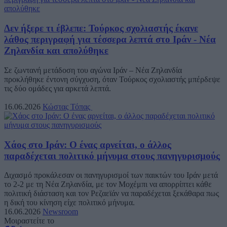
Δεν ήξερε τι έβλεπε: Τούρκος σχολιαστής έκανε
λάθος περιγραφή για τέσσερα λεπτά στο Ιράν - Νέα
Ζηλανδία και απολύθηκε
Σε ζωντανή μετάδοση του αγώνα Ιράν – Νέα Ζηλανδία
προκλήθηκε έντονη σύγχυση, όταν Τούρκος σχολιαστής μπέρδεψε
τις δύο ομάδες για αρκετά λεπτά.
16.06.2026
Κώστας Τόπας
Χάος στο Ιράν: Ο ένας αρνείται, ο άλλος
παραδέχεται πολιτικό μήνυμα στους πανηγυρισμούς
Διχασμό προκάλεσαν οι πανηγυρισμοί των παικτών του Ιράν μετά
το 2-2 με τη Νέα Ζηλανδία, με τον Μοχέμπι να απορρίπτει κάθε
πολιτική διάσταση και τον Ρεζαεϊάν να παραδέχεται ξεκάθαρα πως
η δική του κίνηση είχε πολιτικό μήνυμα.
16.06.2026
Newsroom
Μοιραστείτε το