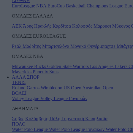
ΔΙΕΘΝΗ
EuroLeague
NBA
EuroCup
Basketball Champions League
Eur
ΟΜΑΔΕΣ ΕΛΛΑΔΑ
ΑΕΚ
Άρης
Ηρακλής
Καρδίτσα
Κολοσσός
Μαρούσι
Μύκονος
ΟΜΑΔΕΣ EUROLEAGUE
Ρεάλ Μαδρίτης
Μπαρτσελόνα
Μονακό
Φενέρμπαχτσε
Μπάγερ
ΟΜΑΔΕΣ ΝΒΑ
Milwaukee Bucks
Golden State Warriors
Los Angeles Lakers
Ch
Mavericks
Phoenix Suns
ΑΛΛΑ ΣΠΟΡ
ΤΕΝΙΣ
Roland Garros
Wimbledon
US Open
Australian Open
ΒΟΛΕΪ
Volley League
Volley League Γυναικών
ΑΘΛΗΜΑΤΑ
Στίβος
Κολύμβηση
Πάλη
Γυμναστική
Κωπηλασία
ΠΟΛΟ
Water Polo League
Water Polo League Γυναικών
Water Polo C