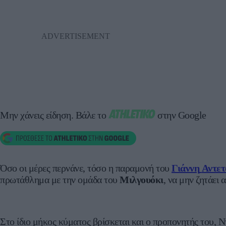
Μην χάνεις είδηση.
Βάλε το
στην Google
Όσο οι μέρες περνάνε, τόσο η παραμονή του
Γιάννη
Αντετ
πρωτάθλημα με την ομάδα του
Μιλγουόκι
, να μην ζητάει 
Στο ίδιο μήκος κύματος βρίσκεται και ο προπονητής του, 