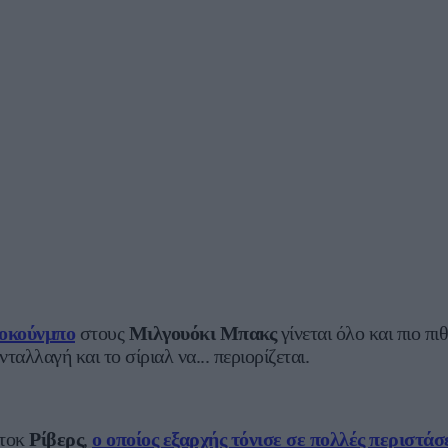
οκούνμπο
στους
Μιλγουόκι Μπακς
γίνεται όλο και πιο πι
ανταλλαγή και το σίριαλ να... περιορίζεται.
Ντοκ
Ρίβερς
,
ο οποίος εξαρχής τόνισε σε πολλές περιστάσε