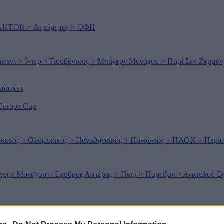
 AKTOR
>
Ατρόμητος
>
ΟΦΗ
άιτεντ
>
Ιντερ
>
Γιουβέντους
>
Μπάγερν Μονάχου
>
Παρί Σεν Ζερμέν
μπάσκετ
Europe Cup
κονος
>
Ολυμπιακός
>
Παναθηναϊκός
>
Πανιώνιος
>
ΠΑΟΚ
>
Περισ
γερν Μονάχου
>
Ερυθρός Αστέρας
>
Παρί
>
Παρτίζαν
>
Ανατολού Ε
Chicago Bulls
>
Boston Celtics
>
New York Knicks
>
Cleveland Caval