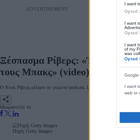
I want t
Opted 
I want 
Advertis
Opted 
I want t
of my P
was col
Ξέσπασμα Ρίβερς: «Έχει γίνει γε
Opted 
τους Μπακς» (video)
Google 
I want t
Ο Ντοκ Ρίβερς μίλησε σε γνωστό podcast, ξεκαθαρίζοντας πως δεν πι
web or d
Μοιραστείτε το
Πηγή: Getty Images