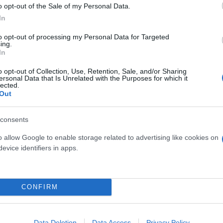
o opt-out of the Sale of my Personal Data.
In
to opt-out of processing my Personal Data for Targeted
ing.
In
o opt-out of Collection, Use, Retention, Sale, and/or Sharing
ersonal Data that Is Unrelated with the Purposes for which it
lected.
λοίο να λέτε ότι ο Γιάννης ζήτη
Out
consents
o allow Google to enable storage related to advertising like cookies on
στεύει ότι ο Γιάννης Αντετοκούνμπο πρόκειται να φύγει από το Μιλγο
evice identifiers in apps.
CONFIRM
Data Deletion
Data Access
Privacy Policy