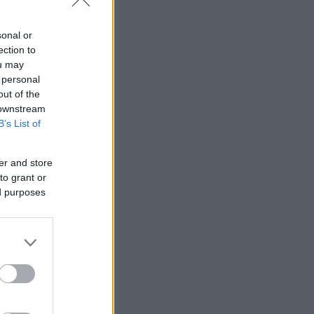
sonal or
ection to
ou may
 personal
out of the
 downstream
B’s List of
er and store
to grant or
ed purposes