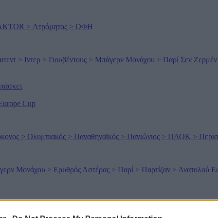
 AKTOR
>
Ατρόμητος
>
ΟΦΗ
άιτεντ
>
Ιντερ
>
Γιουβέντους
>
Μπάγερν Μονάχου
>
Παρί Σεν Ζερμέν
μπάσκετ
Europe Cup
κονος
>
Ολυμπιακός
>
Παναθηναϊκός
>
Πανιώνιος
>
ΠΑΟΚ
>
Περισ
γερν Μονάχου
>
Ερυθρός Αστέρας
>
Παρί
>
Παρτίζαν
>
Ανατολού Ε
Chicago Bulls
>
Boston Celtics
>
New York Knicks
>
Cleveland Caval