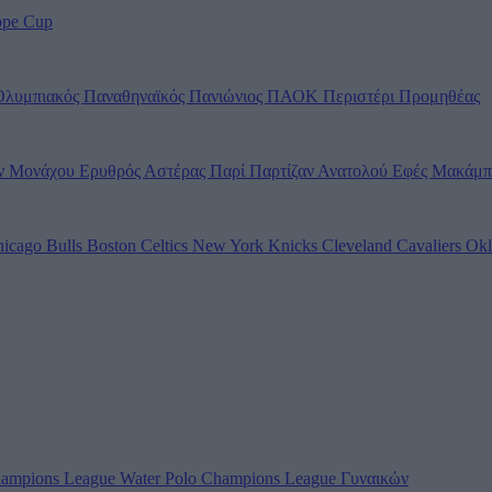
ope Cup
Ολυμπιακός
Παναθηναϊκός
Πανιώνιος
ΠΑΟΚ
Περιστέρι
Προμηθέας
ν Μονάχου
Ερυθρός Αστέρας
Παρί
Παρτίζαν
Ανατολού Εφές
Μακάμπ
icago Bulls
Boston Celtics
New York Knicks
Cleveland Cavaliers
Okl
hampions League
Water Polo Champions League Γυναικών