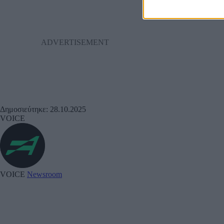
Δημοσιεύτηκε: 28.10.2025
VOICE
VOICE
Newsroom