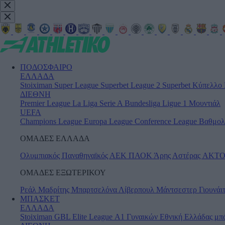
ΠΟΔΟΣΦΑΙΡΟ
ΕΛΛΑΔΑ
Stoiximan Super League
Superbet League 2
Superbet Κύπελλο
ΔΙΕΘΝΗ
Premier League
La Liga
Serie A
Bundesliga
Ligue 1
Μουντιάλ
UEFA
Champions League
Europa League
Conference League
Βαθμολ
ΟΜΑΔΕΣ ΕΛΛΑΔΑ
Ολυμπιακός
Παναθηναϊκός
ΑΕΚ
ΠΑΟΚ
Άρης
Αστέρας AKT
ΟΜΑΔΕΣ ΕΞΩΤΕΡΙΚΟΥ
Ρεάλ Μαδρίτης
Μπαρτσελόνα
Λίβερπουλ
Μάντσεστερ Γιουνάι
ΜΠΑΣΚΕΤ
ΕΛΛΑΔΑ
Stoiximan GBL
Elite League
Α1 Γυναικών
Εθνική Ελλάδας μπ