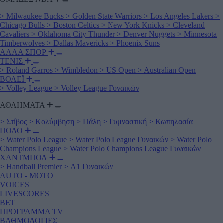
>
Milwaukee Bucks
>
Golden State Warriors
>
Los Angeles Lakers
>
Chicago Bulls
>
Boston Celtics
>
New York Knicks
>
Cleveland
Cavaliers
>
Oklahoma City Thunder
>
Denver Nuggets
>
Minnesota
Timberwolves
>
Dallas Mavericks
>
Phoenix Suns
ΑΛΛΑ ΣΠΟΡ
ΤΕΝΙΣ
>
Roland Garros
>
Wimbledon
>
US Open
>
Australian Open
ΒΟΛΕΪ
>
Volley League
>
Volley League Γυναικών
ΑΘΛΗΜΑΤΑ
>
Στίβος
>
Κολύμβηση
>
Πάλη
>
Γυμναστική
>
Κωπηλασία
ΠΟΛΟ
>
Water Polo League
>
Water Polo League Γυναικών
>
Water Polo
Champions League
>
Water Polo Champions League Γυναικών
ΧΑΝΤΜΠΟΛ
>
Handball Premier
>
Α1 Γυναικών
AUTO - MOTO
VOICES
LIVESCORES
BET
ΠΡΟΓΡΑΜΜΑ TV
ΒΑΘΜΟΛΟΓΙΕΣ