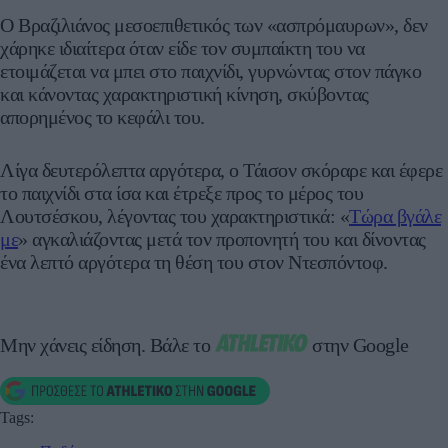
Ο Βραζιλιάνος μεσοεπιθετικός των «ασπρόμαυρων», δεν
χάρηκε ιδιαίτερα όταν είδε τον συμπαίκτη του να
ετοιμάζεται να μπει στο παιχνίδι, γυρνώντας στον πάγκο
και κάνοντας χαρακτηριστική κίνηση, σκύβοντας
απορημένος το κεφάλι του.
Λίγα δευτερόλεπτα αργότερα, ο Τάισον σκόραρε και έφερε
το παιχνίδι στα ίσα και έτρεξε προς το μέρος του
Λουτσέσκου, λέγοντας του χαρακτηριστικά: «
Τώρα βγάλε
με
» αγκαλιάζοντας μετά τον προπονητή του και δίνοντας
ένα λεπτό αργότερα τη θέση του στον Ντεσπόντοφ.
Μην χάνεις είδηση.
Βάλε το
στην Google
Tags: