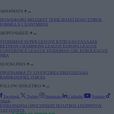
ΑΘΛΗΜΑΤΑ
ΠΟΔΟΣΦΑΙΡΟ
ΜΠΑΣΚΕΤ
ΤΕΝΙΣ
ΒΟΛΕΪ
ΠΟΛΟ
ΣΤΙΒΟΣ
FORMULA 1
ΧΑΝΤΜΠΟΛ
ΔΙΟΡΓΑΝΩΣΕΙΣ
STOIXIMAN SUPER LEAGUE
ΚΥΠΕΛΛΟ ΕΛΛΑΔΑΣ
BETSSON
CHAMPIONS LEAGUE
EUROPA LEAGUE
CONFERENCE LEAGUE
STOIXIMAN GBL
EUROLEAGUE
NBA
QUICKLINKS
ΠΡΟΓΡΑΜΜΑ TV
LIVESCORES
ΠΡΩΤΟΣΕΛΙΔΑ
ΒΑΘΜΟΛΟΓΙΕΣ
VOICES
FOLLOW ATHLETIKO
Facebook
Twitter
Instagram
Linkedin
Youtube
Tiktok
ΕΠΙΚΟΙΝΩΝΙΑ
ΟΡΟΙ ΧΡΗΣΗΣ
ΠΟΛΙΤΙΚΗ ΑΠΟΡΡΗΤΟΥ
TAYTOTHTA