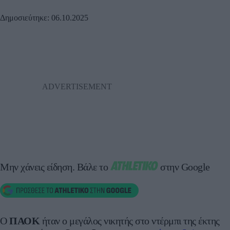
Δημοσιεύτηκε: 06.10.2025
Μην χάνεις είδηση.
Βάλε το
στην Google
Ο
ΠΑΟΚ
ήταν ο μεγάλος νικητής στο ντέρμπι της έκτης