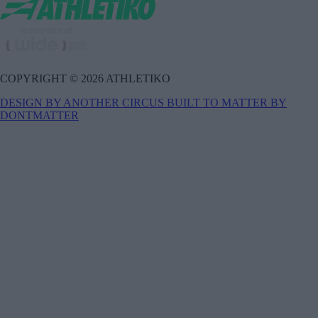
COPYRIGHT © 2026 ATHLETIKO
DESIGN BY ANOTHER CIRCUS
BUILT TO MATTER BY
DONTMATTER