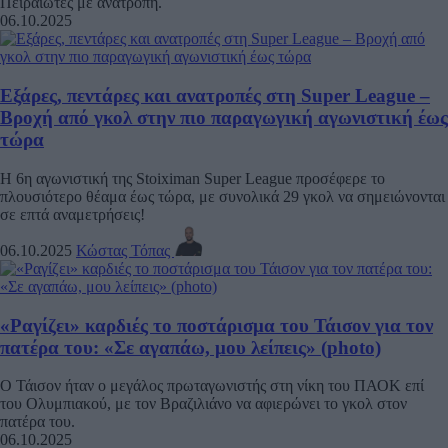
Πειραιώτες με ανατροπή.
06.10.2025
Εξάρες, πεντάρες και ανατροπές στη Super League –
Βροχή από γκολ στην πιο παραγωγική αγωνιστική έως
τώρα
Η 6η αγωνιστική της Stoiximan Super League προσέφερε το
πλουσιότερο θέαμα έως τώρα, με συνολικά 29 γκολ να σημειώνονται
σε επτά αναμετρήσεις!
06.10.2025
Κώστας Τόπας
«Ραγίζει» καρδιές το ποστάρισμα του Τάισον για τον
πατέρα του: «Σε αγαπάω, μου λείπεις» (photo)
Ο Τάισον ήταν ο μεγάλος πρωταγωνιστής στη νίκη του ΠΑΟΚ επί
του Ολυμπιακού, με τον Βραζιλιάνο να αφιερώνει το γκολ στον
πατέρα του.
06.10.2025