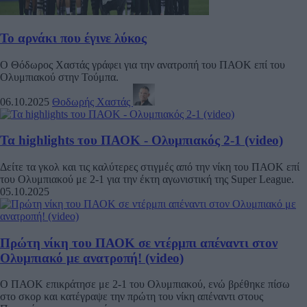
Το αρνάκι που έγινε λύκος
Ο Θόδωρος Χαστάς γράφει για την ανατροπή του ΠΑΟΚ επί του
Ολυμπιακού στην Τούμπα.
06.10.2025
Θοδωρής Χαστάς
Τα highlights του ΠΑΟΚ - Ολυμπιακός 2-1 (video)
Δείτε τα γκολ και τις καλύτερες στιγμές από την νίκη του ΠΑΟΚ επί
του Ολυμπιακού με 2-1 για την έκτη αγωνιστική της Super League.
05.10.2025
Πρώτη νίκη του ΠΑΟΚ σε ντέρμπι απέναντι στον
Ολυμπιακό με ανατροπή! (video)
Ο ΠΑΟΚ επικράτησε με 2-1 του Ολυμπιακού, ενώ βρέθηκε πίσω
στο σκορ και κατέγραψε την πρώτη του νίκη απέναντι στους