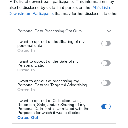
IAB’s list of downstream participants. This information may
also be disclosed by us to third parties on the
IAB’s List of
Downstream Participants
that may further disclose it to other
third parties.
Please note that this website/app uses one or more Google
Personal Data Processing Opt Outs
services and may gather and store information including but
not limited to your visit or usage behaviour. You may click to
I want to opt-out of the Sharing of my
personal data.
grant or deny consent to Google and its third-party tags to
Opted In
use your data for below specified purposes in below Google
consent section.
I want to opt-out of the Sale of my
Personal Data.
Opted In
I want to opt-out of processing my
Personal Data for Targeted Advertising.
Opted In
I want to opt-out of Collection, Use,
Retention, Sale, and/or Sharing of my
Personal Data that Is Unrelated with the
Purposes for which it was collected.
Opted Out