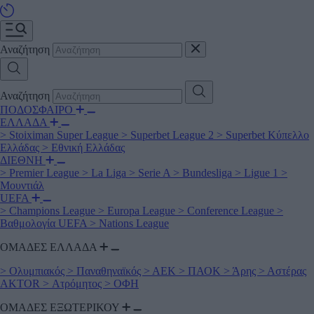
Αναζήτηση
Αναζήτηση
ΠΟΔΟΣΦΑΙΡΟ
ΕΛΛΑΔΑ
>
Stoiximan Super League
>
Superbet League 2
>
Superbet Κύπελλο
Ελλάδας
>
Εθνική Ελλάδας
ΔΙΕΘΝΗ
>
Premier League
>
La Liga
>
Serie A
>
Bundesliga
>
Ligue 1
>
Μουντιάλ
UEFA
>
Champions League
>
Europa League
>
Conference League
>
Βαθμολογία UEFA
>
Nations League
ΟΜΑΔΕΣ ΕΛΛΑΔΑ
>
Ολυμπιακός
>
Παναθηναϊκός
>
ΑΕΚ
>
ΠΑΟΚ
>
Άρης
>
Αστέρας
AKTOR
>
Ατρόμητος
>
ΟΦΗ
ΟΜΑΔΕΣ ΕΞΩΤΕΡΙΚΟΥ