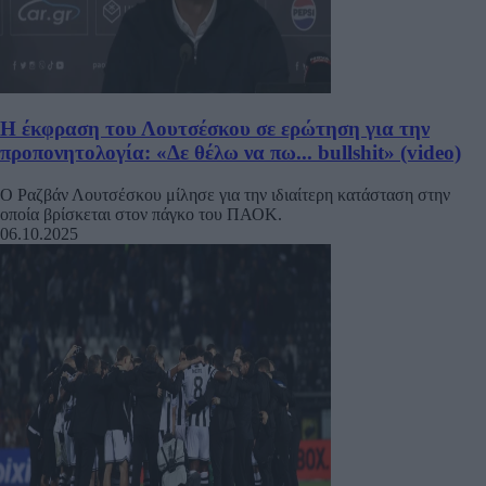
Η έκφραση του Λουτσέσκου σε ερώτηση για την
προπονητολογία: «Δε θέλω να πω... bullshit» (video)
Ο Ραζβάν Λουτσέσκου μίλησε για την ιδιαίτερη κατάσταση στην
οποία βρίσκεται στον πάγκο του ΠΑΟΚ.
06.10.2025