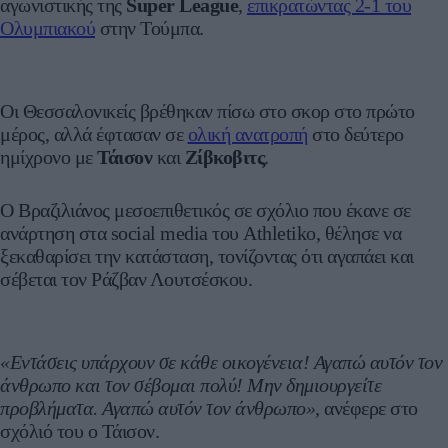
αγωνιστικής της
Super League
,
επικρατώντας 2-1 του
Ολυμπιακού
στην Τούμπα.
Οι Θεσσαλονικείς βρέθηκαν πίσω στο σκορ στο πρώτο
μέρος, αλλά έφτασαν σε
ολική ανατροπή
στο δεύτερο
ημίχρονο με
Τάισον
και
Ζίβκοβιτς
.
O Βραζιλιάνος μεσοεπιθετικός σε σχόλιο που έκανε σε
ανάρτηση στα social media του Athletiko, θέλησε να
ξεκαθαρίσει την κατάσταση, τονίζοντας ότι αγαπάει και
σέβεται τον Ράζβαν Λουτσέσκου.
«Εντάσεις υπάρχουν σε κάθε οικογένεια! Αγαπώ αυτόν τον
άνθρωπο και τον σέβομαι πολύ! Μην δημιουργείτε
προβλήματα. Αγαπώ αυτόν τον άνθρωπο»,
ανέφερε στο
σχόλιό του ο Τάισον.