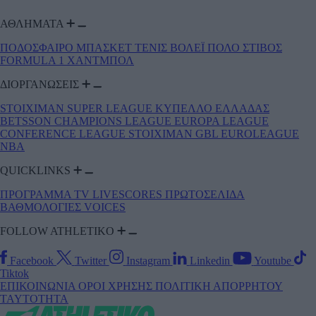
ΑΘΛΗΜΑΤΑ
ΠΟΔΟΣΦΑΙΡΟ
ΜΠΑΣΚΕΤ
ΤΕΝΙΣ
ΒΟΛΕΪ
ΠΟΛΟ
ΣΤΙΒΟΣ
FORMULA 1
ΧΑΝΤΜΠΟΛ
ΔΙΟΡΓΑΝΩΣΕΙΣ
STOIXIMAN SUPER LEAGUE
ΚΥΠΕΛΛΟ ΕΛΛΑΔΑΣ
BETSSON
CHAMPIONS LEAGUE
EUROPA LEAGUE
CONFERENCE LEAGUE
STOIXIMAN GBL
EUROLEAGUE
NBA
QUICKLINKS
ΠΡΟΓΡΑΜΜΑ TV
LIVESCORES
ΠΡΩΤΟΣΕΛΙΔΑ
ΒΑΘΜΟΛΟΓΙΕΣ
VOICES
FOLLOW ATHLETIKO
Facebook
Twitter
Instagram
Linkedin
Youtube
Tiktok
ΕΠΙΚΟΙΝΩΝΙΑ
ΟΡΟΙ ΧΡΗΣΗΣ
ΠΟΛΙΤΙΚΗ ΑΠΟΡΡΗΤΟΥ
TAYTOTHTA