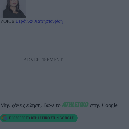
VOICE
Βερόνικα Χατζησταυρίδη
Μην χάνεις είδηση.
Βάλε το
στην Google