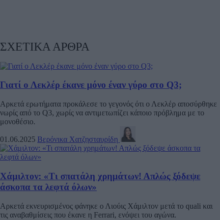
ΣΧΕΤΙΚΑ ΑΡΘΡΑ
Γιατί ο Λεκλέρ έκανε μόνο έναν γύρο στο Q3;
Αρκετά ερωτήματα προκάλεσε το γεγονός ότι ο Λεκλέρ αποσύρθηκε
νωρίς από το Q3, χωρίς να αντιμετωπίζει κάποιο πρόβλημα με το
μονοθέσιο.
01.06.2025
Βερόνικα Χατζησταυρίδη
Χάμιλτον: «Τι σπατάλη χρημάτων! Απλώς ξόδεψε
άσκοπα τα λεφτά όλων»
Αρκετά εκνευρισμένος φάνηκε ο Λιούις Χάμιλτον μετά το quali και
τις αναβαθμίσεις που έκανε η Ferrari, ενόψει του αγώνα.