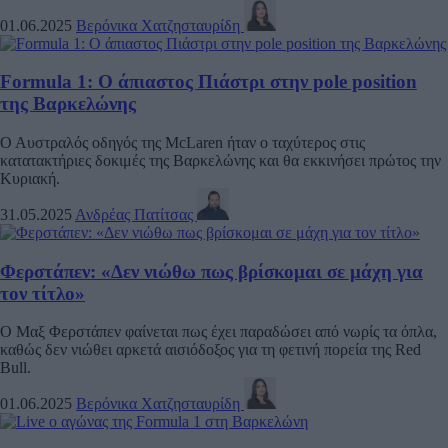
01.06.2025
Βερόνικα Χατζησταυρίδη
Formula 1: Ο άπιαστος Πιάστρι στην pole position
της Βαρκελώνης
Ο Αυστραλός οδηγός της McLaren ήταν ο ταχύτερος στις
κατατακτήριες δοκιμές της Βαρκελώνης και θα εκκινήσει πρώτος την
Κυριακή.
31.05.2025
Ανδρέας Πατίτσας
Φερστάπεν: «Δεν νιώθω πως βρίσκομαι σε μάχη για
τον τίτλο»
Ο Μαξ Φερστάπεν φαίνεται πως έχει παραδώσει από νωρίς τα όπλα,
καθώς δεν νιώθει αρκετά αισιόδοξος για τη φετινή πορεία της Red
Bull.
01.06.2025
Βερόνικα Χατζησταυρίδη