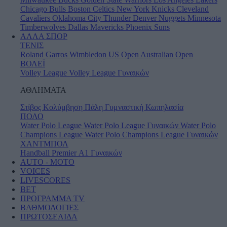
Chicago Bulls
Boston Celtics
New York Knicks
Cleveland
Cavaliers
Oklahoma City Thunder
Denver Nuggets
Minnesota
Timberwolves
Dallas Mavericks
Phoenix Suns
ΑΛΛΑ ΣΠΟΡ
ΤΕΝΙΣ
Roland Garros
Wimbledon
US Open
Australian Open
ΒΟΛΕΪ
Volley League
Volley League Γυναικών
ΑΘΛΗΜΑΤΑ
Στίβος
Κολύμβηση
Πάλη
Γυμναστική
Κωπηλασία
ΠΟΛΟ
Water Polo League
Water Polo League Γυναικών
Water Polo
Champions League
Water Polo Champions League Γυναικών
ΧΑΝΤΜΠΟΛ
Handball Premier
Α1 Γυναικών
AUTO - MOTO
VOICES
LIVESCORES
BET
ΠΡΟΓΡΑΜΜΑ TV
ΒΑΘΜΟΛΟΓΙΕΣ
ΠΡΩΤΟΣΕΛΙΔΑ