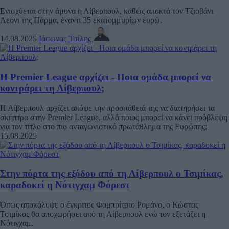
Ενισχύεται στην άμυνα η Λίβερπουλ, καθώς αποκτά τον Τζιοβάνι
Λεόνι της Πάρμα, έναντι 35 εκατομμυρίων ευρώ.
14.08.2025
Ιάσωνας Τσίλης
H Premier League αρχίζει - Ποια ομάδα μπορεί να
κοντράρει τη Λίβερπουλ;
Η Λίβερπουλ αρχίζει απόψε την προσπάθειά της να διατηρήσει τα
σκήπτρα στην Premier League, αλλά ποιος μπορεί να κάνει πρόβλεψη
για τον τίτλο στο πιο ανταγωνιστικό πρωτάθλημα της Ευρώπης;
15.08.2025
Στην πόρτα της εξόδου από τη Λίβερπουλ ο Τσιμίκας,
καραδοκεί η Νότιγχαμ Φόρεστ
Όπως αποκάλυψε ο έγκριτος Φαμπρίτσιο Ρομάνο, ο Κώστας
Τσιμίκας θα αποχωρήσει από τη Λίβερπουλ ενώ τον εξετάζει η
Νότιγχαμ.