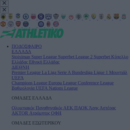
ΠΟΔΟΣΦΑΙΡΟ
ΕΛΛΑΔΑ
Stoiximan Super League
Superbet League 2
Superbet Κύπελλο
Ελλάδας
Εθνική Ελλάδας
ΔΙΕΘΝΗ
Premier League
La Liga
Serie A
Bundesliga
Ligue 1
Μουντιάλ
UEFA
Champions League
Europa League
Conference League
Βαθμολογία UEFA
Nations League
ΟΜΑΔΕΣ ΕΛΛΑΔΑ
Ολυμπιακός
Παναθηναϊκός
ΑΕΚ
ΠΑΟΚ
Άρης
Αστέρας
AKTOR
Ατρόμητος
ΟΦΗ
ΟΜΑΔΕΣ ΕΞΩΤΕΡΙΚΟΥ