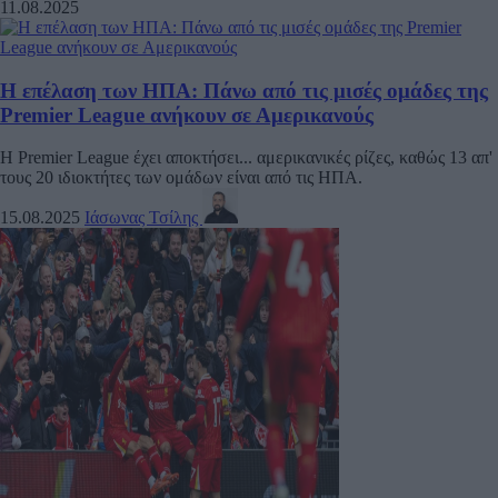
11.08.2025
H επέλαση των ΗΠΑ: Πάνω από τις μισές ομάδες της
Premier League ανήκουν σε Αμερικανούς
Η Premier League έχει αποκτήσει... αμερικανικές ρίζες, καθώς 13 απ'
τους 20 ιδιοκτήτες των ομάδων είναι από τις ΗΠΑ.
15.08.2025
Ιάσωνας Τσίλης