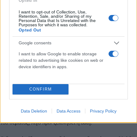
Opted In
a further 24 charges related to the
I want to opt-out of Collection, Use,
incident.
https://t.co/bgQDuOj3xa
Retention, Sale, and/or Sharing of my
Personal Data that Is Unrelated with the
Purposes for which it was collected.
📺 Sky 501 and YouTube
Opted Out
pic.twitter.com/UpPX9GBzt3
Google consents
— Sky News (@SkyNews)
August 14, 2025
I want to allow Google to enable storage
related to advertising like cookies on web or
Ο 53χρονος, αντιμετωπίζει μεταξύ άλλων, κατηγορίες για
device identifiers in apps.
απόπειρα σωματική βλάβης εναντίον δύο μωρών ηλικίας
έξι και επτά μηνών αντίστοιχα. Όταν άκουσε τις αποφάσεις
του δικαστηρίου, όντας βουρκωμένος, δεν έδειξε καμία
CONFIRM
διάθεση μεταμέλειας και απολογίας, με τον δικηγόρο του
να ζητά περισσότερο χρόνο, προκειμένου να επεξεργαστεί
τις νέες κατηγορίες, λέγοντας ως δικαιολογία, ότι δεν
Data Deletion
Data Access
Privacy Policy
γνώριζε τις νέες αυτές λεπτομέρειες και ενημερώθηκε επί
του θέματος, λίγο πριν ξεκινήσει η δίκη.