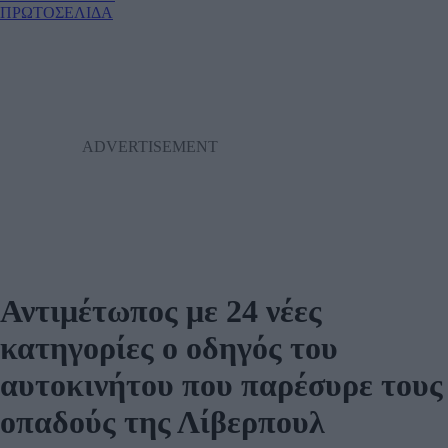
ΠΡΩΤΟΣΕΛΙΔΑ
Αντιμέτωπος με 24 νέες
κατηγορίες ο οδηγός του
αυτοκινήτου που παρέσυρε τους
οπαδούς της Λίβερπουλ