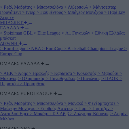
>
Ρεάλ Μαδρίτης
>
Μπαρτσελόνα
>
Λίβερπουλ
>
Μάντσεστερ
Γιουνάιτεντ
>
Ιντερ
>
Γιουβέντους
>
Μπάγερν Μονάχου
>
Παρί Σεν
Ζερμέν
ΜΠΑΣΚΕΤ
ΕΛΛΑΔΑ
>
Stoiximan GBL
>
Elite League
>
Α1 Γυναικών
>
Εθνική Ελλάδας
μπάσκετ
ΔΙΕΘΝΗ
>
EuroLeague
>
NBA
>
EuroCup
>
Basketball Champions League
>
Europe Cup
ΟΜΑΔΕΣ ΕΛΛΑΔΑ
>
ΑΕΚ
>
Άρης
>
Ηρακλής
>
Καρδίτσα
>
Κολοσσός
>
Μαρούσι
>
Μύκονος
>
Ολυμπιακός
>
Παναθηναϊκός
>
Πανιώνιος
>
ΠΑΟΚ
>
Περιστέρι
>
Προμηθέας
ΟΜΑΔΕΣ EUROLEAGUE
>
Ρεάλ Μαδρίτης
>
Μπαρτσελόνα
>
Μονακό
>
Φενέρμπαχτσε
>
Μπάγερν Μονάχου
>
Ερυθρός Αστέρας
>
Παρί
>
Παρτίζαν
>
Ανατολού Εφές
>
Μακάμπι Τελ Αβίβ
>
Ζαλγκίρις Κάουνας
>
Αρμάνι
Μιλάνο
ΟΜΑΔΕΣ ΝΒΑ