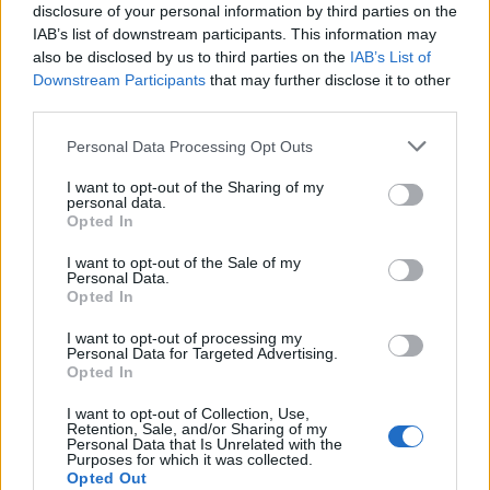
έκαναν σημαντικές αλλαγές. Η Γιουβέντους πάντως
disclosure of your personal information by third parties on the
αποφάσισε να συνεχίσει τη συμπόρευσή της με τον
Ίγκορ
IAB’s list of downstream participants. This information may
Τούντορ
στο τιμόνι της.
also be disclosed by us to third parties on the
IAB’s List of
Downstream Participants
that may further disclose it to other
third parties.
Please note that this website/app uses one or more Google
Personal Data Processing Opt Outs
Η Μίλαν απομάκρυνε τον
Σέρτζιο Κονσεϊσάο
μετά από
services and may gather and store information including but
μία απογοητευτική χρονιά και τον αντικατέστησε με τον
not limited to your visit or usage behaviour. You may click to
I want to opt-out of the Sharing of my
Μασιμιλιάνο Αλέγκρι
, ο οποίος επιστρέφει στο Μιλάνο,
personal data.
grant or deny consent to Google and its third-party tags to
Opted In
έχοντας οδηγήσει τους «ροσονέρι» στον τίτλο το 2011.
use your data for below specified purposes in below Google
consent section.
I want to opt-out of the Sale of my
Personal Data.
Στη Λάτσιο, ο
Μαουρίτσιο Σάρι
επιστρέφει στον πάγκο
Opted In
μετά από έναν χρόνο απουσίας, παίρνοντας τη θέση του
Μάρκο Μπαρόνι
, που μετακόμισε στην Τορίνο. Η
I want to opt-out of processing my
Personal Data for Targeted Advertising.
Αταλάντα γυρίζει σελίδα μετά από εννέα χρόνια
Opted In
συνεργασίας με τον
Τζαν Πιέρο Γκασπερίνι
, επιλέγοντας
τον
Ιβάν Γιούριτς
, παρά την ταραχώδη περσινή του πορεία
I want to opt-out of Collection, Use,
Retention, Sale, and/or Sharing of my
σε Ρόμα και Σαουθάμπτον.
Personal Data that Is Unrelated with the
Purposes for which it was collected.
Opted Out