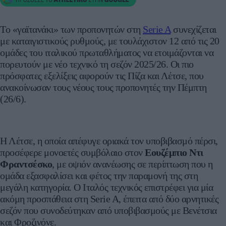
Το «γαϊτανάκι» των προπονητών στη
Serie A
συνεχίζεται
με καταιγιστικούς ρυθμούς, με τουλάχιστον 12 από τις 20
ομάδες του ιταλικού πρωταθλήματος να ετοιμάζονται να
πορευτούν με νέο τεχνικό τη σεζόν 2025/26. Οι πιο
πρόσφατες εξελίξεις αφορούν τις Πίζα και Λέτσε, που
ανακοίνωσαν τους νέους τους προπονητές την Πέμπτη
(26/6).
Η Λέτσε, η οποία απέφυγε οριακά τον υποβιβασμό πέρσι,
προσέφερε μονοετές συμβόλαιο στον
Εουζέμπιο Ντι
Φραντσέσκο
, με οψιόν ανανέωσης σε περίπτωση που η
ομάδα εξασφαλίσει και φέτος την παραμονή της στη
μεγάλη κατηγορία. Ο Ιταλός τεχνικός επιστρέφει για μία
ακόμη προσπάθεια στη Serie A, έπειτα από δύο αρνητικές
σεζόν που συνοδεύτηκαν από υποβιβασμούς με Βενέτσια
και Φροζινόνε.