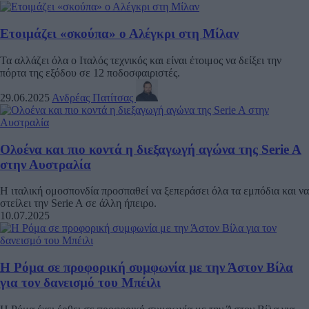
Ετοιμάζει «σκούπα» ο Αλέγκρι στη Μίλαν
Τα αλλάζει όλα ο Ιταλός τεχνικός και είναι έτοιμος να δείξει την
πόρτα της εξόδου σε 12 ποδοσφαιριστές.
29.06.2025
Ανδρέας Πατίτσας
Ολοένα και πιο κοντά η διεξαγωγή αγώνα της Serie A
στην Αυστραλία
Η ιταλική ομοσπονδία προσπαθεί να ξεπεράσει όλα τα εμπόδια και να
στείλει την Serie A σε άλλη ήπειρο.
10.07.2025
Η Ρόμα σε προφορική συμφωνία με την Άστον Βίλα
για τον δανεισμό του Μπέιλι