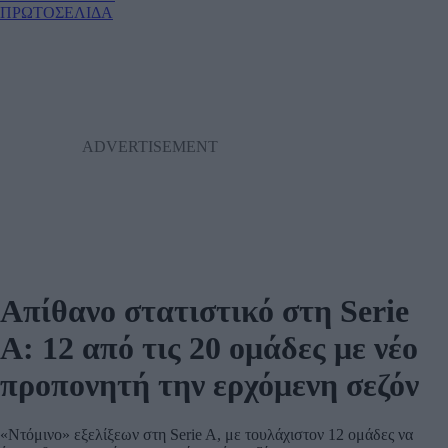
ΠΡΩΤΟΣΕΛΙΔΑ
Απίθανο στατιστικό στη Serie
A: 12 από τις 20 ομάδες με νέο
προπονητή την ερχόμενη σεζόν
«Ντόμινο» εξελίξεων στη Serie A, με τουλάχιστον 12 ομάδες να