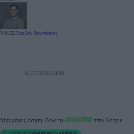
VOICE
Βασίλης Γιαννούτσος
Μην χάνεις είδηση.
Βάλε το
στην Google