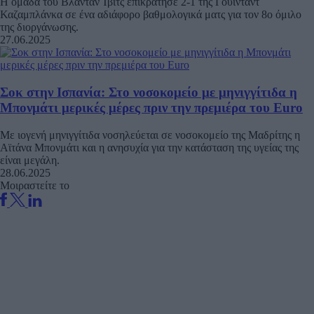
Η ομάδα του Βλάνταν Ίβιτς επικράτησε 2-1 της Γουιντάντ
Καζαμπλάνκα σε ένα αδιάφορο βαθμολογικά ματς για τον 8ο όμιλο
της διοργάνωσης.
27.06.2025
Σοκ στην Ισπανία: Στο νοσοκομείο με μηνιγγίτιδα η
Μπονμάτι μερικές μέρες πριν την πρεμιέρα του Euro
Με ιογενή μηνιγγίτιδα νοσηλεύεται σε νοσοκομείο της Μαδρίτης η
Αϊτάνα Μπονμάτι και η ανησυχία για την κατάσταση της υγείας της
είναι μεγάλη.
28.06.2025
Μοιραστείτε το