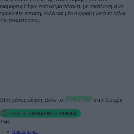
διαμαρτυρήθηκε έντονα για πέναλτι, με αποτέλεσμα να
προκληθεί ένταση, αλλά και μίνι σύρραξη μετά το τέλος
της αναμέτρησης.
Μην χάνεις είδηση.
Βάλε το
στην Google
Tags:
Ποδόσφαιρο
,