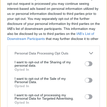
opt-out request is processed you may continue seeing
interest-based ads based on personal information utilized by
us or personal information disclosed to third parties prior to
H Ολλανδία επικράτησε 1-0 της Ισπανίας και κατέτησε το
your opt-out. You may separately opt-out of the further
πρώτο
Ευρωπαϊκό Πρωτάθλημα κάτω των 19 ετών
στην
disclosure of your personal information by third parties on the
ιστορία της, το οποίο διεξήχθη στη Ρουμανία.
IAB’s list of downstream participants. This information may
also be disclosed by us to third parties on the
IAB’s List of
Downstream Participants
that may further disclose it to other
third parties.
Οι «οράνιε» κατάφεραν να βάλουν ένα στοπ στην κυριαρχή
Please note that this website/app uses one or more Google
Personal Data Processing Opt Outs
των «ροχίτας», οι οποίοι μετρούσαν δύο στις τέσσερις
services and may gather and store information including but
τελευταίες κατακτήσεις και για πρώτη φορά να... γευτούν
not limited to your visit or usage behaviour. You may click to
I want to opt-out of the Sharing of my
τη χαρά της κατάκτησης του Euro K19. Μετρώντας μέχρι
personal data.
grant or deny consent to Google and its third-party tags to
Opted In
και σήμερα τρεις χαμένους τελικούς (1948, 1949, 1970).
use your data for below specified purposes in below Google
consent section.
I want to opt-out of the Sale of my
Personal Data.
Σε μία αναμέτρηση που οι δύο ομάδες «έσπασαν» τα
Opted In
δοκάρια και την Ολλανδία να βρίσκει το γκολ της νίκης στο
62ο λεπτό, όταν από γύρισμα του Ριντ, ο γκολκίπερ της
I want to opt-out of processing my
Personal Data for Targeted Advertising.
Ισπανίας Ραούλ Χιμένεθ με το πόδι έστειλε τη μπάλα στα
Opted In
δίχτυα της ομάδας του.