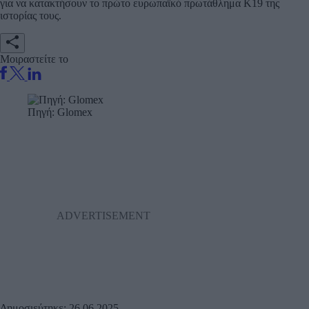
για να κατακτήσουν το πρώτο ευρωπαϊκό πρωτάθλημα Κ19 της
ιστορίας τους.
Μοιραστείτε το
Πηγή: Glomex
Δημοσιεύτηκε: 26.06.2025