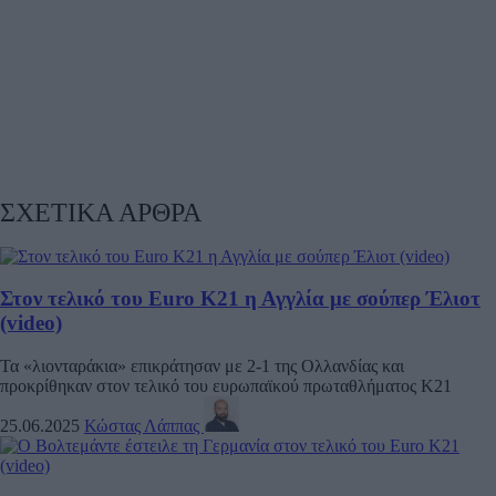
ΣΧΕΤΙΚΑ ΑΡΘΡΑ
Στον τελικό του Euro K21 η Αγγλία με σούπερ Έλιοτ
(video)
Τα «λιονταράκια» επικράτησαν με 2-1 της Ολλανδίας και
προκρίθηκαν στον τελικό του ευρωπαϊκού πρωταθλήματος Κ21
25.06.2025
Κώστας Λάππας