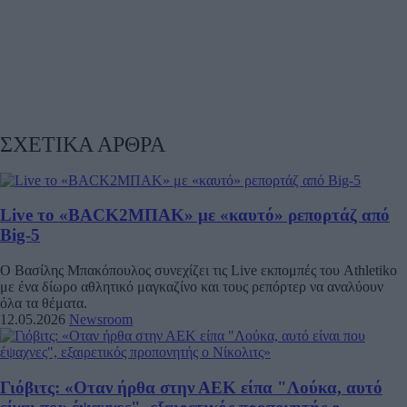
ΣΧΕΤΙΚΑ ΑΡΘΡΑ
Live το «BACK2ΜΠΑΚ» με «καυτό» ρεπορτάζ από
Big-5
Ο Βασίλης Μπακόπουλος συνεχίζει τις Live εκπομπές του Athletiko
με ένα δίωρο αθλητικό μαγκαζίνο και τους ρεπόρτερ να αναλύουν
όλα τα θέματα.
12.05.2026
Newsroom
Γιόβιτς: «Οταν ήρθα στην ΑΕΚ είπα "Λούκα, αυτό