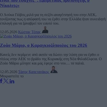
είναι που έψαχνες", εξαιρετικός προπονητής ο
Νίκολιτς»
Ο Λούκα Γιόβιτς μιλά για τη σεζόν-αναγέννησή του στην ΑΕΚ,
τονίζοντας πως η απόφασή του να έρθει στην Ελλάδα ήταν συνειδητή
επιλογή για να ξαναβρεί τον εαυτό του.
12.05.2026
Κώστας Τόπας
Ζοάο Μάριο, ο Καραγκιοζόπουλος του 2026
Κανείς δεν περίμενε από αυτόν να δώσει την λύση για να έρθει ο
τίτλος στην ΑΕΚ το βράδυ της Κυριακής στη Νέα Φιλαδέλφεια. Ο
Ζοάο Μάριο μίλησε και μας έφερε στο νου… τα παλιά.
12.05.2026
Τάσος Καπετανάκος
Μοιραστείτε το