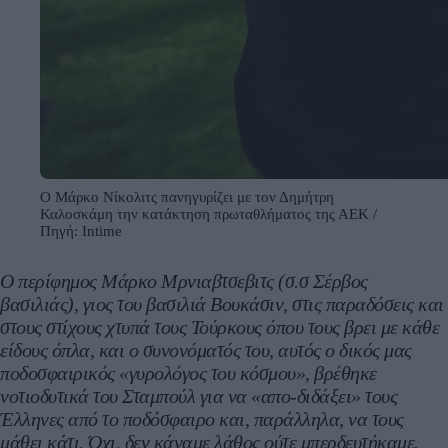
Ο Μάρκο Νίκολιτς πανηγυρίζει με τον Δημήτρη
Καλοσκάμη την κατάκτηση πρωταθλήματος της ΑΕΚ /
Πηγή: Intime
Ο περίφημος Μάρκο Μρνιαβτσεβιτς (σ.σ Σέρβος
βασιλιάς), γιος του βασιλιά Βουκάσιν, στις παραδόσεις και
στους στίχους χτυπά τους Τούρκους όπου τους βρει με κάθε
είδους όπλα, και ο συνονόματός του, αυτός ο δικός μας
ποδοσφαιρικός «γυρολόγος του κόσμου», βρέθηκε
νοτιοδυτικά του Σταμπούλ για να «απο-διδάξει» τους
Έλληνες από το ποδόσφαιρο και, παράλληλα, να τους
μάθει κάτι. Όχι, δεν κάναμε λάθος ούτε μπερδευτήκαμε.