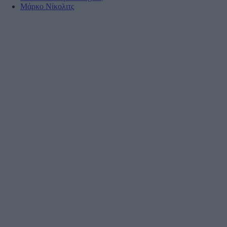
Μάρκο Νίκολιτς