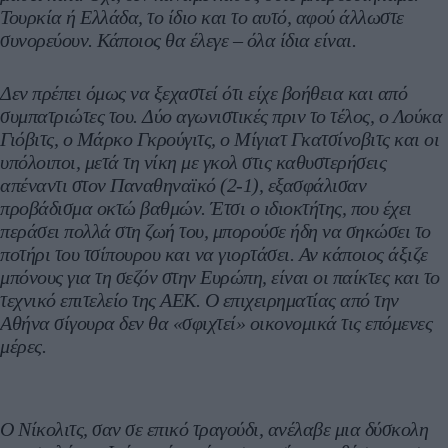
Τουρκία ή Ελλάδα, το ίδιο και το αυτό, αφού άλλωστε
συνορεύουν. Κάποιος θα έλεγε – όλα ίδια είναι.
Δεν πρέπει όμως να ξεχαστεί ότι είχε βοήθεια και από
συμπατριώτες του. Δύο αγωνιστικές πριν το τέλος, ο Λούκα
Γιόβιτς, ο Μάρκο Γκρούγιτς, ο Μίγιατ Γκατσίνοβιτς και οι
υπόλοιποι, μετά τη νίκη με γκολ στις καθυστερήσεις
απέναντι στον Παναθηναϊκό (2-1), εξασφάλισαν
προβάδισμα οκτώ βαθμών. Έτσι ο ιδιοκτήτης, που έχει
περάσει πολλά στη ζωή του, μπορούσε ήδη να σηκώσει το
ποτήρι του τσίπουρου και να γιορτάσει. Αν κάποιος άξιζε
μπόνους για τη σεζόν στην Ευρώπη, είναι οι παίκτες και το
τεχνικό επιτελείο της ΑΕΚ. Ο επιχειρηματίας από την
Αθήνα σίγουρα δεν θα «σφιχτεί» οικονομικά τις επόμενες
μέρες.
Ο Νίκολιτς, σαν σε επικό τραγούδι, ανέλαβε μια δύσκολη