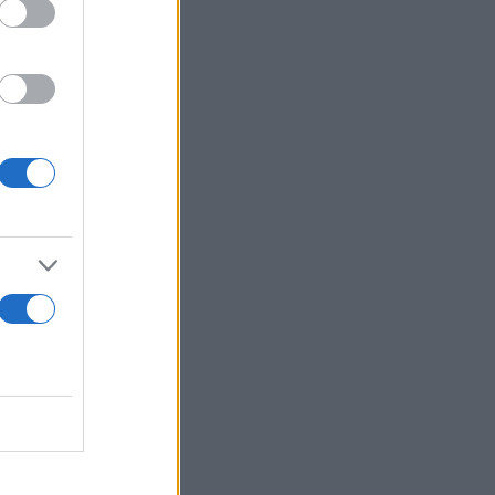
ομία
όλος του Βρούτση.