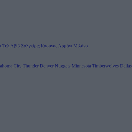
ι Τελ Αβίβ
Ζαλγκίρις Κάουνας
Αρμάνι Μιλάνο
ahoma City Thunder
Denver Nuggets
Minnesota Timberwolves
Dallas