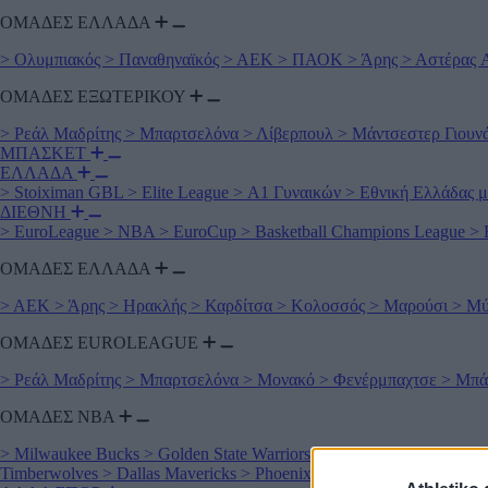
ΟΜΑΔΕΣ ΕΛΛΑΔΑ
>
Ολυμπιακός
>
Παναθηναϊκός
>
ΑΕΚ
>
ΠΑΟΚ
>
Άρης
>
Αστέρας
ΟΜΑΔΕΣ ΕΞΩΤΕΡΙΚΟΥ
>
Ρεάλ Μαδρίτης
>
Μπαρτσελόνα
>
Λίβερπουλ
>
Μάντσεστερ Γιουν
ΜΠΑΣΚΕΤ
ΕΛΛΑΔΑ
>
Stoiximan GBL
>
Elite League
>
Α1 Γυναικών
>
Εθνική Ελλάδας 
ΔΙΕΘΝΗ
>
EuroLeague
>
NBA
>
EuroCup
>
Basketball Champions League
>
ΟΜΑΔΕΣ ΕΛΛΑΔΑ
>
ΑΕΚ
>
Άρης
>
Ηρακλής
>
Καρδίτσα
>
Κολοσσός
>
Μαρούσι
>
Μύ
ΟΜΑΔΕΣ EUROLEAGUE
>
Ρεάλ Μαδρίτης
>
Μπαρτσελόνα
>
Μονακό
>
Φενέρμπαχτσε
>
Μπά
ΟΜΑΔΕΣ ΝΒΑ
>
Milwaukee Bucks
>
Golden State Warriors
>
Los Angeles Lakers
>
Timberwolves
>
Dallas Mavericks
>
Phoenix Suns