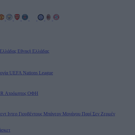
 Ελλάδας
Εθνική Ελλάδας
ογία UEFA
Nations League
OR
Ατρόμητος
ΟΦΗ
τεντ
Ιντερ
Γιουβέντους
Μπάγερν Μονάχου
Παρί Σεν Ζερμέν
άσκετ