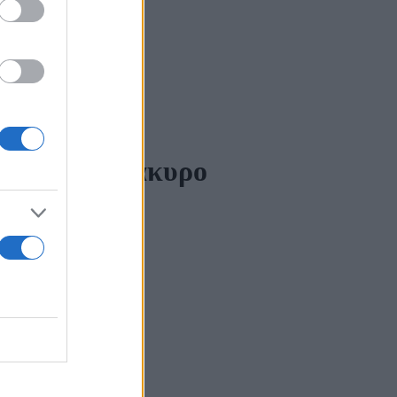
αι «έφαγε» άκυρο