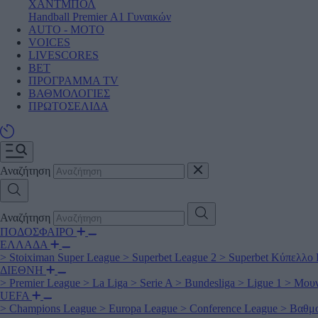
ΧΑΝΤΜΠΟΛ
Handball Premier
Α1 Γυναικών
AUTO - MOTO
VOICES
LIVESCORES
BET
ΠΡΟΓΡΑΜΜΑ TV
ΒΑΘΜΟΛΟΓΙΕΣ
ΠΡΩΤΟΣΕΛΙΔΑ
Αναζήτηση
Αναζήτηση
ΠΟΔΟΣΦΑΙΡΟ
ΕΛΛΑΔΑ
>
Stoiximan Super League
>
Superbet League 2
>
Superbet Κύπελλο
ΔΙΕΘΝΗ
>
Premier League
>
La Liga
>
Serie A
>
Bundesliga
>
Ligue 1
>
Μουν
UEFA
>
Champions League
>
Europa League
>
Conference League
>
Βαθμ