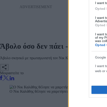
I want t
Opted 
I want 
Advertis
Opted 
I want t
of my P
was col
Άβολο όσο δεν πάει - Ο Καλάθης
Opted 
Google 
Άβολο σκηνικό με πρωταγωνιστή τον Νικ Καλάθη που ήθελε να είναι 
I want t
web or d
Μοιραστείτε το
Ο Νικ Καλάθης θέλησε να χαιρετήσει τη ρεπόρτερ μετά τις δη