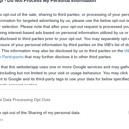
gr -
Do Not Process My Personal Information
to opt-out of the sale, sharing to third parties, or processing of your per
formation for targeted advertising by us, please use the below opt-out s
r selection. Please note that after your opt-out request is processed y
eing interest-based ads based on personal information utilized by us or
disclosed to third parties prior to your opt-out. You may separately opt-
losure of your personal information by third parties on the IAB’s list of
. This information may also be disclosed by us to third parties on the
IA
hampions League
>
Water Polo Champions League Γυναικών
Participants
that may further disclose it to other third parties.
 that this website/app uses one or more Google services and may gath
including but not limited to your visit or usage behaviour. You may click 
 to Google and its third-party tags to use your data for below specifi
ogle consent section.
l Data Processing Opt Outs
o opt-out of the Sharing of my personal data.
In