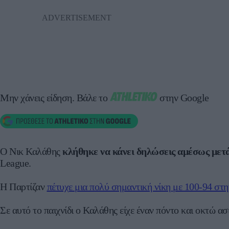
Μην χάνεις είδηση.
Βάλε το
στην Google
Ο Νικ Καλάθης
κλήθηκε να κάνει δηλώσεις αμέσως μετά
League.
Η Παρτίζαν
πέτυχε μια πολύ σημαντική νίκη με 100-94 στη
Σε αυτό το παιχνίδι ο Καλάθης είχε έναν πόντο και οκτώ ασ