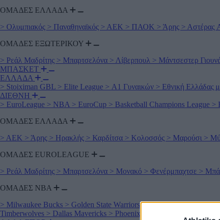
ΟΜΑΔΕΣ ΕΛΛΑΔΑ
>
Ολυμπιακός
>
Παναθηναϊκός
>
ΑΕΚ
>
ΠΑΟΚ
>
Άρης
>
Αστέρας
ΟΜΑΔΕΣ ΕΞΩΤΕΡΙΚΟΥ
>
Ρεάλ Μαδρίτης
>
Μπαρτσελόνα
>
Λίβερπουλ
>
Μάντσεστερ Γιουν
ΜΠΑΣΚΕΤ
ΕΛΛΑΔΑ
>
Stoiximan GBL
>
Elite League
>
Α1 Γυναικών
>
Εθνική Ελλάδας 
ΔΙΕΘΝΗ
>
EuroLeague
>
NBA
>
EuroCup
>
Basketball Champions League
>
ΟΜΑΔΕΣ ΕΛΛΑΔΑ
>
ΑΕΚ
>
Άρης
>
Ηρακλής
>
Καρδίτσα
>
Κολοσσός
>
Μαρούσι
>
Μύ
ΟΜΑΔΕΣ EUROLEAGUE
>
Ρεάλ Μαδρίτης
>
Μπαρτσελόνα
>
Μονακό
>
Φενέρμπαχτσε
>
Μπά
ΟΜΑΔΕΣ ΝΒΑ
>
Milwaukee Bucks
>
Golden State Warriors
>
Los Angeles Lakers
>
Timberwolves
>
Dallas Mavericks
>
Phoenix Suns