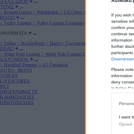
Athletiko.
ΑΛΛΑ ΣΠΟΡ
ΤΕΝΙΣ
>
Roland Garros
>
Wimbledon
>
US Open
>
Australian Open
If you wish 
ΒΟΛΕΪ
sensitive in
>
Volley League
>
Volley League Γυναικών
confirm you
ΑΘΛΗΜΑΤΑ
continue se
information 
>
Στίβος
>
Κολύμβηση
>
Πάλη
>
Γυμναστική
>
Κωπηλασία
further disc
ΠΟΛΟ
participants
>
Water Polo League
>
Water Polo League Γυναικών
>
Water Polo C
Downstream 
ΧΑΝΤΜΠΟΛ
>
Handball Premier
>
Α1 Γυναικών
Please note
AUTO - MOTO
VOICES
information 
LIVESCORES
deny consent
BET
in below Go
ΠΡΟΓΡΑΜΜΑ TV
ΒΑΘΜΟΛΟΓΙΕΣ
ΠΡΩΤΟΣΕΛΙΔΑ
Persona
I want t
Opted 