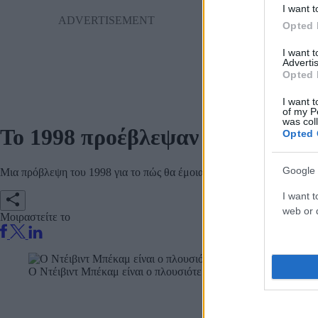
I want t
Opted 
I want 
Advertis
Opted 
I want t
of my P
was col
Το 1998 προέβλεψαν πώς θα είνα
Opted 
Google 
Μια πρόβλεψη του 1998 για το πώς θα έμοιαζε μερικά χρόνια μετά ο Ν
I want t
web or d
Μοιραστείτε το
Ο Ντέιβιντ Μπέκαμ είναι ο πλουσιότερος Βρετανός αθλητής ό