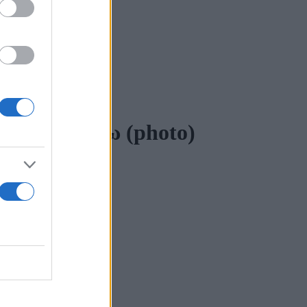
 τελείως έξω (photo)
με δει ποτέ.