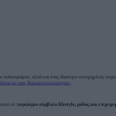
ου ποδοσφαίρου, αλλά και ένας ιδιαίτερα επιτυχημένος επιχ
λίστα με τους δισεκατομμυριούχους.
ραπεί σε π
αγκόσμιο σύμβολο lifestyle, μόδας και επιχει