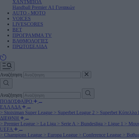
ΧΑΝΤΜΠΟΛ
Handball Premier
Α1 Γυναικών
AUTO - MOTO
VOICES
LIVESCORES
BET
ΠΡΟΓΡΑΜΜΑ TV
ΒΑΘΜΟΛΟΓΙΕΣ
ΠΡΩΤΟΣΕΛΙΔΑ
Αναζήτηση
Αναζήτηση
ΠΟΔΟΣΦΑΙΡΟ
ΕΛΛΑΔΑ
>
Stoiximan Super League
>
Superbet League 2
>
Superbet Κύπελλο
ΔΙΕΘΝΗ
>
Premier League
>
La Liga
>
Serie A
>
Bundesliga
>
Ligue 1
>
Μουν
UEFA
>
Champions League
>
Europa League
>
Conference League
>
Βαθμ