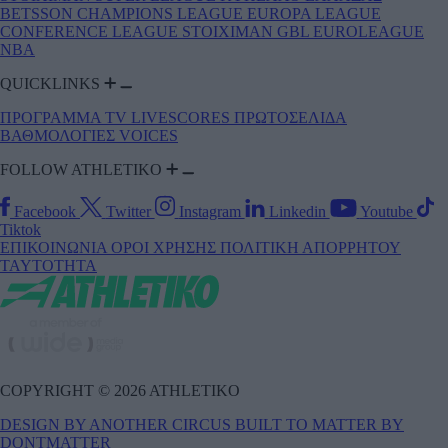
BETSSON
CHAMPIONS LEAGUE
EUROPA LEAGUE
CONFERENCE LEAGUE
STOIXIMAN GBL
EUROLEAGUE
NBA
QUICKLINKS
ΠΡΟΓΡΑΜΜΑ TV
LIVESCORES
ΠΡΩΤΟΣΕΛΙΔΑ
ΒΑΘΜΟΛΟΓΙΕΣ
VOICES
FOLLOW ATHLETIKO
Facebook
Twitter
Instagram
Linkedin
Youtube
Tiktok
ΕΠΙΚΟΙΝΩΝΙΑ
ΟΡΟΙ ΧΡΗΣΗΣ
ΠΟΛΙΤΙΚΗ ΑΠΟΡΡΗΤΟΥ
TAYTOTHTA
COPYRIGHT © 2026 ATHLETIKO
DESIGN BY ANOTHER CIRCUS
BUILT TO MATTER BY
DONTMATTER