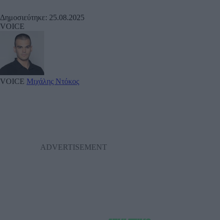
Δημοσιεύτηκε: 25.08.2025
VOICE
VOICE
Μιχάλης Ντόκος