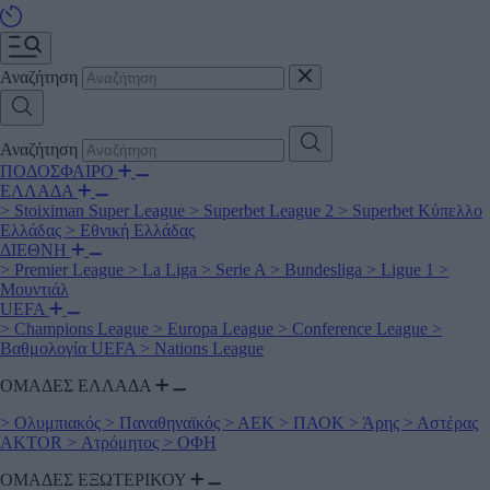
Αναζήτηση
Αναζήτηση
ΠΟΔΟΣΦΑΙΡΟ
ΕΛΛΑΔΑ
>
Stoiximan Super League
>
Superbet League 2
>
Superbet Κύπελλο
Ελλάδας
>
Εθνική Ελλάδας
ΔΙΕΘΝΗ
>
Premier League
>
La Liga
>
Serie A
>
Bundesliga
>
Ligue 1
>
Μουντιάλ
UEFA
>
Champions League
>
Europa League
>
Conference League
>
Βαθμολογία UEFA
>
Nations League
ΟΜΑΔΕΣ ΕΛΛΑΔΑ
>
Ολυμπιακός
>
Παναθηναϊκός
>
ΑΕΚ
>
ΠΑΟΚ
>
Άρης
>
Αστέρας
AKTOR
>
Ατρόμητος
>
ΟΦΗ
ΟΜΑΔΕΣ ΕΞΩΤΕΡΙΚΟΥ