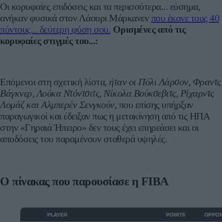
Οι κορυφαίες επιδόσεις και τα περισσότερα... εύσημα,
ανήκαν φυσικά στον Λάουρι Μάρκανεν
που έκανε τους 40
πόντους... δεύτερη φύση σου.
Ορισμένες από τις
κορυφαίες στιγμές του...:
Επόμενοι στη σχετική λίστα,
ήταν οι Πόλι Λάρσον, Φραντς
Βάγκνερ, Λούκα Ντόντσιτς, Νίκολα Βούκσεβιτς, Ρίχαρντς
Λομάζ και Αλμπερέν Σενγκούν,
που επίσης υπήρξαν
παραγωγικοί και έδειξαν πως η μετακίνηση από τις ΗΠΑ
στην «Γηραιά Ήπειρο» δεν τους έχει επηρεάσει και οι
αποδόσεις του παραμένουν σταθερά υψηλές.
Ο πίνακας που παρουσίασε η FIBA