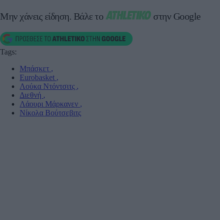
Μην χάνεις είδηση.
Βάλε το
στην Google
Tags:
Μπάσκετ
,
Eurobasket
,
Λούκα Ντόντσιτς
,
Διεθνή
,
Λάουρι Μάρκανεν
,
Νίκολα Βούτσεβιτς