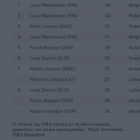
Ο πίνακας της FIBA σχετικά με τις δέκα κορυφαίες
εμφανίσεις στα φιλικά προετοιμασίας / Πηγή: Screenshot -
FIBA Basketball