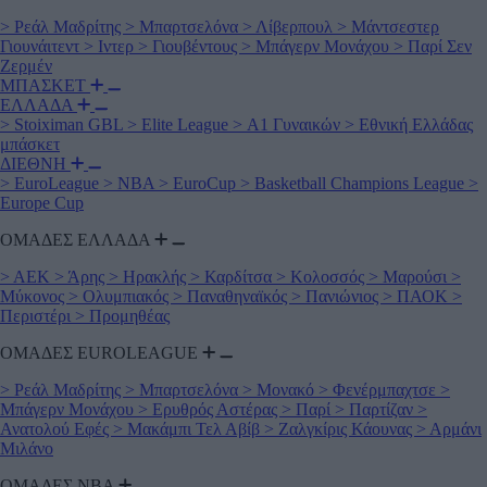
>
Ρεάλ Μαδρίτης
>
Μπαρτσελόνα
>
Λίβερπουλ
>
Μάντσεστερ
Γιουνάιτεντ
>
Ιντερ
>
Γιουβέντους
>
Μπάγερν Μονάχου
>
Παρί Σεν
Ζερμέν
ΜΠΑΣΚΕΤ
ΕΛΛΑΔΑ
>
Stoiximan GBL
>
Elite League
>
Α1 Γυναικών
>
Εθνική Ελλάδας
μπάσκετ
ΔΙΕΘΝΗ
>
EuroLeague
>
NBA
>
EuroCup
>
Basketball Champions League
>
Europe Cup
ΟΜΑΔΕΣ ΕΛΛΑΔΑ
>
ΑΕΚ
>
Άρης
>
Ηρακλής
>
Καρδίτσα
>
Κολοσσός
>
Μαρούσι
>
Μύκονος
>
Ολυμπιακός
>
Παναθηναϊκός
>
Πανιώνιος
>
ΠΑΟΚ
>
Περιστέρι
>
Προμηθέας
ΟΜΑΔΕΣ EUROLEAGUE
>
Ρεάλ Μαδρίτης
>
Μπαρτσελόνα
>
Μονακό
>
Φενέρμπαχτσε
>
Μπάγερν Μονάχου
>
Ερυθρός Αστέρας
>
Παρί
>
Παρτίζαν
>
Ανατολού Εφές
>
Μακάμπι Τελ Αβίβ
>
Ζαλγκίρις Κάουνας
>
Αρμάνι
Μιλάνο
ΟΜΑΔΕΣ ΝΒΑ