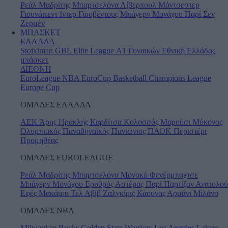
Ρεάλ Μαδρίτης
Μπαρτσελόνα
Λίβερπουλ
Μάντσεστερ
Γιουνάιτεντ
Ιντερ
Γιουβέντους
Μπάγερν Μονάχου
Παρί Σεν
Ζερμέν
ΜΠΑΣΚΕΤ
ΕΛΛΑΔΑ
Stoiximan GBL
Elite League
Α1 Γυναικών
Εθνική Ελλάδας
μπάσκετ
ΔΙΕΘΝΗ
EuroLeague
NBA
EuroCup
Basketball Champions League
Europe Cup
ΟΜΑΔΕΣ ΕΛΛΑΔΑ
ΑΕΚ
Άρης
Ηρακλής
Καρδίτσα
Κολοσσός
Μαρούσι
Μύκονος
Ολυμπιακός
Παναθηναϊκός
Πανιώνιος
ΠΑΟΚ
Περιστέρι
Προμηθέας
ΟΜΑΔΕΣ EUROLEAGUE
Ρεάλ Μαδρίτης
Μπαρτσελόνα
Μονακό
Φενέρμπαχτσε
Μπάγερν Μονάχου
Ερυθρός Αστέρας
Παρί
Παρτίζαν
Ανατολού
Εφές
Μακάμπι Τελ Αβίβ
Ζαλγκίρις Κάουνας
Αρμάνι Μιλάνο
ΟΜΑΔΕΣ ΝΒΑ
Milwaukee Bucks
Golden State Warriors
Los Angeles Lakers