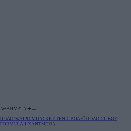
ΑΘΛΗΜΑΤΑ
ΠΟΔΟΣΦΑΙΡΟ
ΜΠΑΣΚΕΤ
ΤΕΝΙΣ
ΒΟΛΕΪ
ΠΟΛΟ
ΣΤΙΒΟΣ
FORMULA 1
ΧΑΝΤΜΠΟΛ