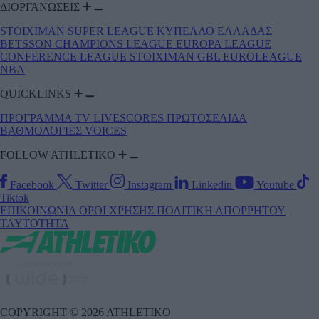
ΔΙΟΡΓΑΝΩΣΕΙΣ
STOIXIMAN SUPER LEAGUE
ΚΥΠΕΛΛΟ ΕΛΛΑΔΑΣ
BETSSON
CHAMPIONS LEAGUE
EUROPA LEAGUE
CONFERENCE LEAGUE
STOIXIMAN GBL
EUROLEAGUE
NBA
QUICKLINKS
ΠΡΟΓΡΑΜΜΑ TV
LIVESCORES
ΠΡΩΤΟΣΕΛΙΔΑ
ΒΑΘΜΟΛΟΓΙΕΣ
VOICES
FOLLOW ATHLETIKO
Facebook
Twitter
Instagram
Linkedin
Youtube
Tiktok
ΕΠΙΚΟΙΝΩΝΙΑ
ΟΡΟΙ ΧΡΗΣΗΣ
ΠΟΛΙΤΙΚΗ ΑΠΟΡΡΗΤΟΥ
TAYTOTHTA
COPYRIGHT © 2026 ATHLETIKO