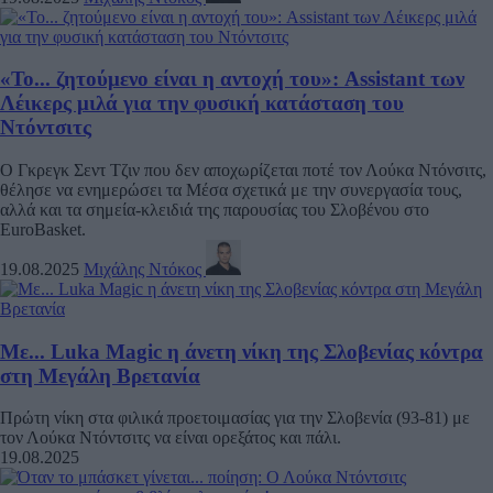
«Το... ζητούμενο είναι η αντοχή του»: Assistant των
Λέικερς μιλά για την φυσική κατάσταση του
Ντόντσιτς
Ο Γκρεγκ Σεντ Τζιν που δεν αποχωρίζεται ποτέ τον Λούκα Ντόνσιτς,
θέλησε να ενημερώσει τα Μέσα σχετικά με την συνεργασία τους,
αλλά και τα σημεία-κλειδιά της παρουσίας του Σλοβένου στο
EuroBasket.
19.08.2025
Μιχάλης Ντόκος
Με... Luka Magic η άνετη νίκη της Σλοβενίας κόντρα
στη Μεγάλη Βρετανία
Πρώτη νίκη στα φιλικά προετοιμασίας για την Σλοβενία (93-81) με
τον Λούκα Ντόντσιτς να είναι ορεξάτος και πάλι.
19.08.2025