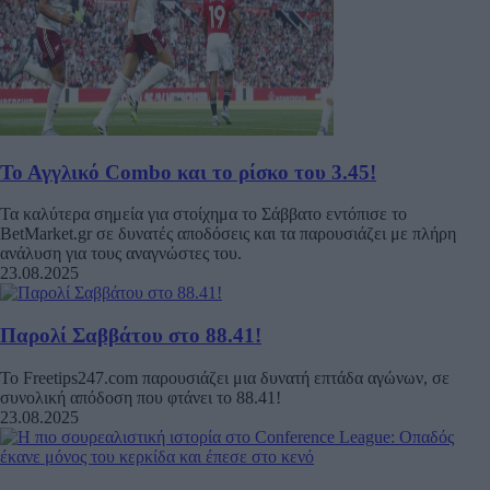
Το Αγγλικό Combo και το ρίσκο του 3.45!
Τα καλύτερα σημεία για στοίχημα το Σάββατο εντόπισε το
BetMarket.gr σε δυνατές αποδόσεις και τα παρουσιάζει με πλήρη
ανάλυση για τους αναγνώστες του.
23.08.2025
Παρολί Σαββάτου στο 88.41!
Το Freetips247.com παρουσιάζει μια δυνατή επτάδα αγώνων, σε
συνολική απόδοση που φτάνει το 88.41!
23.08.2025