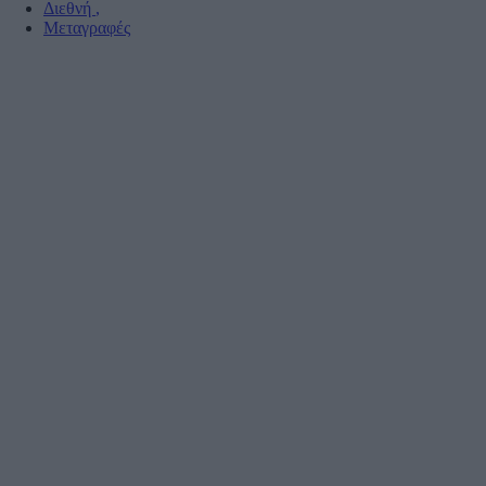
Διεθνή
,
Μεταγραφές