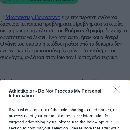
Η
Μάντσεστερ Γιουνάιτεντ
είχε την περσινή σεζόν να
διαχειριστεί αρκετά προβλήματα. Προβλήματα τα οποία,
ακόμη και με την έλευση του
Ρούμπεν Αμορίμ
, δεν είχε τη
δυνατότητα να λύσει. Ένα από αυτά, ήταν και ο
Αντρέ
Ονάνα
του οποίου η απόδοση κάτω από τα δοκάρια δεν
ενέπνεε καμία εμπιστοσύνη όχι μόνο στον κόσμο του
συλλόγου, αλλά και στον ίδιο τον Πορτογάλο τεχνικό.
Μπαίνοντας σε αυτό το «μεταγραφικό παράθυρο», ο
αγγλικός σύλλογος δεδομένα θα έψαχνε για έναν
Athletiko.gr -
Do Not Process My Personal
τερματοφύλακα ο οποίος θα μπορέσει να σταθεί στο ύψος
Information
των περιστάσεων της
Premier League
. Το στοιχείο αυτό
δείχνει να βρήκε στο... πρόσωπο του Βέλγου,
Σενέ
If you wish to opt-out of the sale, sharing to third parties, or
Λαμένς
.
processing of your personal or sensitive information for
targeted advertising by us, please use the below opt-out
section to confirm your selection. Please note that after your
🚨🔴 More on Senne Lammens and