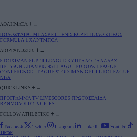
ΑΘΛΗΜΑΤΑ
ΠΟΔΟΣΦΑΙΡΟ
ΜΠΑΣΚΕΤ
ΤΕΝΙΣ
ΒΟΛΕΪ
ΠΟΛΟ
ΣΤΙΒΟΣ
FORMULA 1
ΧΑΝΤΜΠΟΛ
ΔΙΟΡΓΑΝΩΣΕΙΣ
STOIXIMAN SUPER LEAGUE
ΚΥΠΕΛΛΟ ΕΛΛΑΔΑΣ
BETSSON
CHAMPIONS LEAGUE
EUROPA LEAGUE
CONFERENCE LEAGUE
STOIXIMAN GBL
EUROLEAGUE
NBA
QUICKLINKS
ΠΡΟΓΡΑΜΜΑ TV
LIVESCORES
ΠΡΩΤΟΣΕΛΙΔΑ
ΒΑΘΜΟΛΟΓΙΕΣ
VOICES
FOLLOW ATHLETIKO
Facebook
Twitter
Instagram
Linkedin
Youtube
Tiktok