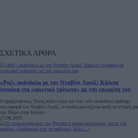
ΣΧΕΤΙΚΑ ΑΡΘΡΑ
«Ροζ» σκάνδαλο με τον Νταβίντ Λουίζ: Κάλεσε
γυναίκα για «ερωτικό τρίγωνο» με την ερωμένη του
Ο βραζιλιάνικος Τύπος κάνει λόγο για ένα «νέο σκάνδαλο απάτης»
που αφορά τον Νταβίντ Λουίζ, ο οποίος αγωνίζεται αυτή τη στιγμή για
την Πάφο στην Κύπρο.
23.08.2025