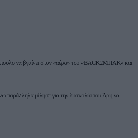
όπουλο να βγαίνει στον «αέρα» του «BACK2ΜΠΑΚ» και
νώ παράλληλα μίλησε για την δυσκολία του Άρη να