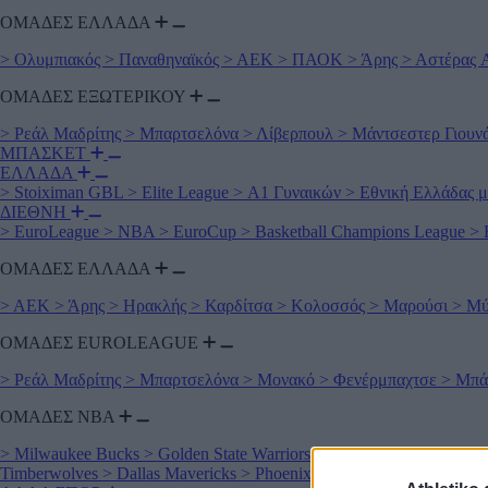
ΟΜΑΔΕΣ ΕΛΛΑΔΑ
>
Ολυμπιακός
>
Παναθηναϊκός
>
ΑΕΚ
>
ΠΑΟΚ
>
Άρης
>
Αστέρας
ΟΜΑΔΕΣ ΕΞΩΤΕΡΙΚΟΥ
>
Ρεάλ Μαδρίτης
>
Μπαρτσελόνα
>
Λίβερπουλ
>
Μάντσεστερ Γιουν
ΜΠΑΣΚΕΤ
ΕΛΛΑΔΑ
>
Stoiximan GBL
>
Elite League
>
Α1 Γυναικών
>
Εθνική Ελλάδας 
ΔΙΕΘΝΗ
>
EuroLeague
>
NBA
>
EuroCup
>
Basketball Champions League
>
ΟΜΑΔΕΣ ΕΛΛΑΔΑ
>
ΑΕΚ
>
Άρης
>
Ηρακλής
>
Καρδίτσα
>
Κολοσσός
>
Μαρούσι
>
Μύ
ΟΜΑΔΕΣ EUROLEAGUE
>
Ρεάλ Μαδρίτης
>
Μπαρτσελόνα
>
Μονακό
>
Φενέρμπαχτσε
>
Μπά
ΟΜΑΔΕΣ ΝΒΑ
>
Milwaukee Bucks
>
Golden State Warriors
>
Los Angeles Lakers
>
Timberwolves
>
Dallas Mavericks
>
Phoenix Suns