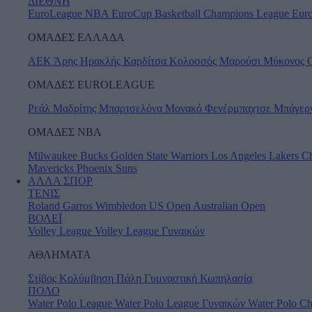
ΔΙΕΘΝΗ
EuroLeague
NBA
EuroCup
Basketball Champions League
Eur
ΟΜΑΔΕΣ ΕΛΛΑΔΑ
ΑΕΚ
Άρης
Ηρακλής
Καρδίτσα
Κολοσσός
Μαρούσι
Μύκονος
ΟΜΑΔΕΣ EUROLEAGUE
Ρεάλ Μαδρίτης
Μπαρτσελόνα
Μονακό
Φενέρμπαχτσε
Μπάγερ
ΟΜΑΔΕΣ ΝΒΑ
Milwaukee Bucks
Golden State Warriors
Los Angeles Lakers
Ch
Mavericks
Phoenix Suns
ΑΛΛΑ ΣΠΟΡ
ΤΕΝΙΣ
Roland Garros
Wimbledon
US Open
Australian Open
ΒΟΛΕΪ
Volley League
Volley League Γυναικών
ΑΘΛΗΜΑΤΑ
Στίβος
Κολύμβηση
Πάλη
Γυμναστική
Κωπηλασία
ΠΟΛΟ
Water Polo League
Water Polo League Γυναικών
Water Polo C