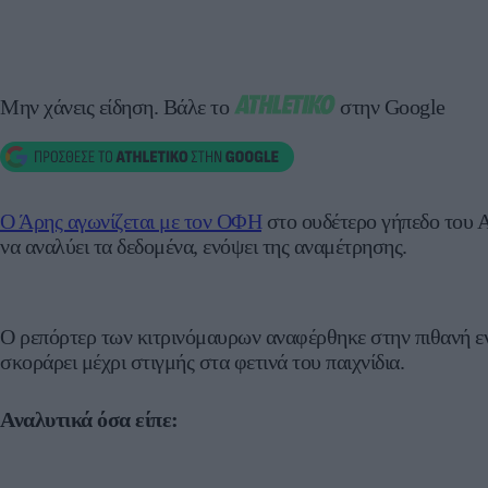
Μην χάνεις είδηση.
Βάλε το
στην Google
Ο Άρης αγωνίζεται με τον ΟΦΗ
στο ουδέτερο γήπεδο του
να αναλύει τα δεδομένα, ενόψει της αναμέτρησης.
Ο ρεπόρτερ των κιτρινόμαυρων αναφέρθηκε στην πιθανή εν
σκοράρει μέχρι στιγμής στα φετινά του παιχνίδια.
Αναλυτικά όσα είπε: