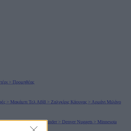
τέρι
>
Προμηθέας
φές
>
Μακάμπι Τελ Αβίβ
>
Ζαλγκίρις Κάουνας
>
Αρμάνι Μιλάνο
iers
>
Oklahoma City Thunder
>
Denver Nuggets
>
Minnesota