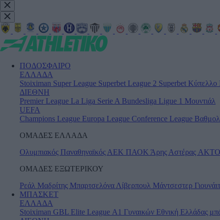
ΠΟΔΟΣΦΑΙΡΟ
ΕΛΛΑΔΑ
Stoiximan Super League
Superbet League 2
Superbet Κύπελλο
ΔΙΕΘΝΗ
Premier League
La Liga
Serie A
Bundesliga
Ligue 1
Μουντιάλ
UEFA
Champions League
Europa League
Conference League
Βαθμολ
ΟΜΑΔΕΣ ΕΛΛΑΔΑ
Ολυμπιακός
Παναθηναϊκός
ΑΕΚ
ΠΑΟΚ
Άρης
Αστέρας AKT
ΟΜΑΔΕΣ ΕΞΩΤΕΡΙΚΟΥ
Ρεάλ Μαδρίτης
Μπαρτσελόνα
Λίβερπουλ
Μάντσεστερ Γιουνάι
ΜΠΑΣΚΕΤ
ΕΛΛΑΔΑ
Stoiximan GBL
Elite League
Α1 Γυναικών
Εθνική Ελλάδας μπ