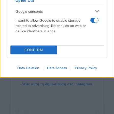
Στην επίθεση ο Μορόν θα ξεκινήσει δεξιά και ο Σίστο
Opted Out
αριστερά.
Google consents
I want to allow Google to enable storage
related to advertising like cookies on web or
device identifiers in apps.
CONFIRM
Data Deletion
Data Access
Privacy Policy
Δείτε αυτή τη δημοσίευση στο Instagram.