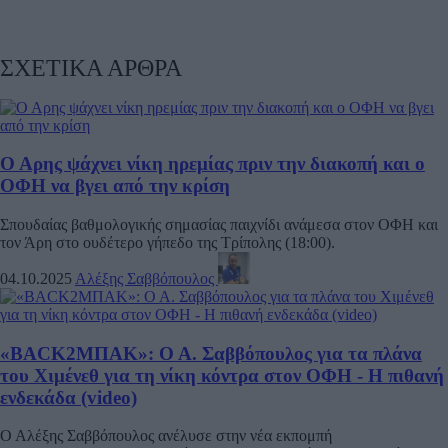
ΣΧΕΤΙΚΑ ΑΡΘΡΑ
Ο Αρης ψάχνει νίκη ηρεμίας πριν την διακοπή και ο
ΟΦΗ να βγει από την κρίση
Σπουδαίας βαθμολογικής σημασίας παιχνίδι ανάμεσα στον ΟΦΗ και
τον Άρη στο ουδέτερο γήπεδο της Τρίπολης (18:00).
04.10.2025
Αλέξης Σαββόπουλος
«BACK2ΜΠΑΚ»: Ο Α. Σαββόπουλος για τα πλάνα
του Χιμένεθ για τη νίκη κόντρα στον ΟΦΗ - Η πιθανή
ενδεκάδα (video)
Ο Αλέξης Σαββόπουλος ανέλυσε στην νέα εκπομπή