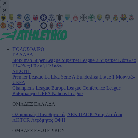
ΠΟΔΟΣΦΑΙΡΟ
ΕΛΛΑΔΑ
Stoiximan Super League
Superbet League 2
Superbet Κύπελλο
Ελλάδας
Εθνική Ελλάδας
ΔΙΕΘΝΗ
Premier League
La Liga
Serie A
Bundesliga
Ligue 1
Μουντιάλ
UEFA
Champions League
Europa League
Conference League
Βαθμολογία UEFA
Nations League
ΟΜΑΔΕΣ ΕΛΛΑΔΑ
Ολυμπιακός
Παναθηναϊκός
ΑΕΚ
ΠΑΟΚ
Άρης
Αστέρας
AKTOR
Ατρόμητος
ΟΦΗ
ΟΜΑΔΕΣ ΕΞΩΤΕΡΙΚΟΥ