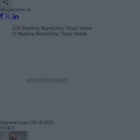
Μοιραστείτε το
Ο Μιχάλης Βοριαζίδης/ Πηγή: Intime
Δημοσιεύτηκε: 04.10.2025
VOICE