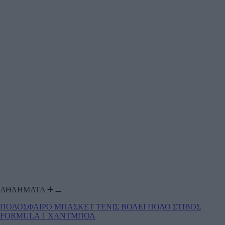
ΑΘΛΗΜΑΤΑ
ΠΟΔΟΣΦΑΙΡΟ
ΜΠΑΣΚΕΤ
ΤΕΝΙΣ
ΒΟΛΕΪ
ΠΟΛΟ
ΣΤΙΒΟΣ
FORMULA 1
ΧΑΝΤΜΠΟΛ