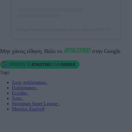
Η δημοσίευση κοινοποιήθηκε από το χρήστη ARIS F.C. (@arisfc_official)
Μην χάνεις είδηση.
Βάλε το
στην Google
Tags:
Άρης ποδόσφαιρο
,
Ποδόσφαιρο
,
Ελλάδα
,
Άρης
,
Stoiximan Super League
,
Μανόλο Χιμένεθ