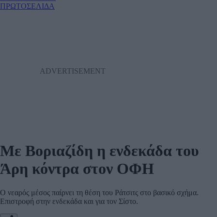
ΠΡΩΤΟΣΕΛΙΔΑ
Με Βοριαζίδη η ενδεκάδα του
Άρη κόντρα στον ΟΦΗ
Ο νεαρός μέσος παίρνει τη θέση του Ράτσιτς στο βασικό σχήμα.
Επιστροφή στην ενδεκάδα και για τον Σίστο.