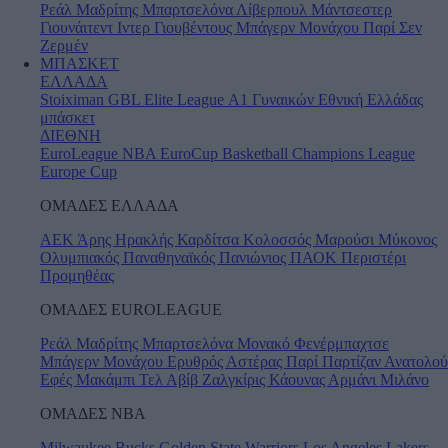
Ρεάλ Μαδρίτης
Μπαρτσελόνα
Λίβερπουλ
Μάντσεστερ
Γιουνάιτεντ
Ιντερ
Γιουβέντους
Μπάγερν Μονάχου
Παρί Σεν
Ζερμέν
ΜΠΑΣΚΕΤ
ΕΛΛΑΔΑ
Stoiximan GBL
Elite League
Α1 Γυναικών
Εθνική Ελλάδας
μπάσκετ
ΔΙΕΘΝΗ
EuroLeague
NBA
EuroCup
Basketball Champions League
Europe Cup
ΟΜΑΔΕΣ ΕΛΛΑΔΑ
ΑΕΚ
Άρης
Ηρακλής
Καρδίτσα
Κολοσσός
Μαρούσι
Μύκονος
Ολυμπιακός
Παναθηναϊκός
Πανιώνιος
ΠΑΟΚ
Περιστέρι
Προμηθέας
ΟΜΑΔΕΣ EUROLEAGUE
Ρεάλ Μαδρίτης
Μπαρτσελόνα
Μονακό
Φενέρμπαχτσε
Μπάγερν Μονάχου
Ερυθρός Αστέρας
Παρί
Παρτίζαν
Ανατολού
Εφές
Μακάμπι Τελ Αβίβ
Ζαλγκίρις Κάουνας
Αρμάνι Μιλάνο
ΟΜΑΔΕΣ ΝΒΑ
Milwaukee Bucks
Golden State Warriors
Los Angeles Lakers