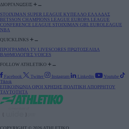
ΔΙΟΡΓΑΝΩΣΕΙΣ
STOIXIMAN SUPER LEAGUE
ΚΥΠΕΛΛΟ ΕΛΛΑΔΑΣ
BETSSON
CHAMPIONS LEAGUE
EUROPA LEAGUE
CONFERENCE LEAGUE
STOIXIMAN GBL
EUROLEAGUE
NBA
QUICKLINKS
ΠΡΟΓΡΑΜΜΑ TV
LIVESCORES
ΠΡΩΤΟΣΕΛΙΔΑ
ΒΑΘΜΟΛΟΓΙΕΣ
VOICES
FOLLOW ATHLETIKO
Facebook
Twitter
Instagram
Linkedin
Youtube
Tiktok
ΕΠΙΚΟΙΝΩΝΙΑ
ΟΡΟΙ ΧΡΗΣΗΣ
ΠΟΛΙΤΙΚΗ ΑΠΟΡΡΗΤΟΥ
TAYTOTHTA
COPYRIGHT © 2026 ATHLETIKO