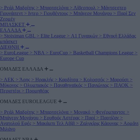
>
Ρεάλ Μαδρίτης
>
Μπαρτσελόνα
>
Λίβερπουλ
>
Μάντσεστερ
Γιουνάιτεντ
>
Ιντερ
>
Γιουβέντους
>
Μπάγερν Μονάχου
>
Παρί Σεν
Ζερμέν
ΜΠΑΣΚΕΤ
ΕΛΛΑΔΑ
>
Stoiximan GBL
>
Elite League
>
Α1 Γυναικών
>
Εθνική Ελλάδας
μπάσκετ
ΔΙΕΘΝΗ
>
EuroLeague
>
NBA
>
EuroCup
>
Basketball Champions League
>
Europe Cup
ΟΜΑΔΕΣ ΕΛΛΑΔΑ
>
ΑΕΚ
>
Άρης
>
Ηρακλής
>
Καρδίτσα
>
Κολοσσός
>
Μαρούσι
>
Μύκονος
>
Ολυμπιακός
>
Παναθηναϊκός
>
Πανιώνιος
>
ΠΑΟΚ
>
Περιστέρι
>
Προμηθέας
ΟΜΑΔΕΣ EUROLEAGUE
>
Ρεάλ Μαδρίτης
>
Μπαρτσελόνα
>
Μονακό
>
Φενέρμπαχτσε
>
Μπάγερν Μονάχου
>
Ερυθρός Αστέρας
>
Παρί
>
Παρτίζαν
>
Ανατολού Εφές
>
Μακάμπι Τελ Αβίβ
>
Ζαλγκίρις Κάουνας
>
Αρμάνι
Μιλάνο
ΟΜΑΔΕΣ ΝΒΑ