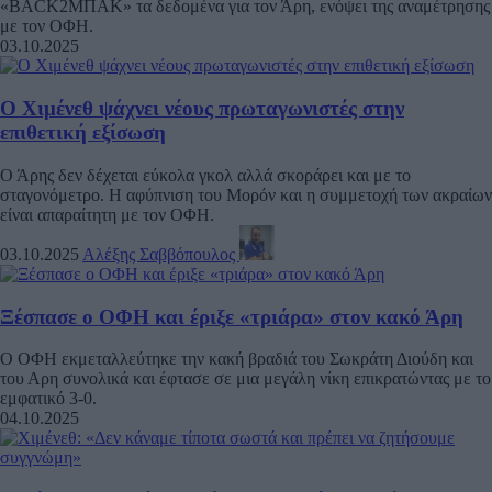
«BACK2ΜΠΑΚ» τα δεδομένα για τον Άρη, ενόψει της αναμέτρησης
με τον ΟΦΗ.
03.10.2025
Ο Χιμένεθ ψάχνει νέους πρωταγωνιστές στην
επιθετική εξίσωση
Ο Άρης δεν δέχεται εύκολα γκολ αλλά σκοράρει και με το
σταγονόμετρο. Η αφύπνιση του Μορόν και η συμμετοχή των ακραίων
είναι απαραίτητη με τον ΟΦΗ.
03.10.2025
Αλέξης Σαββόπουλος
Ξέσπασε ο ΟΦΗ και έριξε «τριάρα» στον κακό Άρη
Ο ΟΦΗ εκμεταλλεύτηκε την κακή βραδιά του Σωκράτη Διούδη και
του Αρη συνολικά και έφτασε σε μια μεγάλη νίκη επικρατώντας με το
εμφατικό 3-0.
04.10.2025