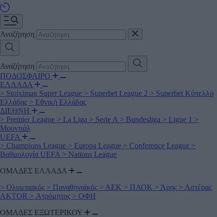
Αναζήτηση
Αναζήτηση
ΠΟΔΟΣΦΑΙΡΟ
ΕΛΛΑΔΑ
>
Stoiximan Super League
>
Superbet League 2
>
Superbet Κύπελλο
Ελλάδας
>
Εθνική Ελλάδας
ΔΙΕΘΝΗ
>
Premier League
>
La Liga
>
Serie A
>
Bundesliga
>
Ligue 1
>
Μουντιάλ
UEFA
>
Champions League
>
Europa League
>
Conference League
>
Βαθμολογία UEFA
>
Nations League
ΟΜΑΔΕΣ ΕΛΛΑΔΑ
>
Ολυμπιακός
>
Παναθηναϊκός
>
ΑΕΚ
>
ΠΑΟΚ
>
Άρης
>
Αστέρας
AKTOR
>
Ατρόμητος
>
ΟΦΗ
ΟΜΑΔΕΣ ΕΞΩΤΕΡΙΚΟΥ